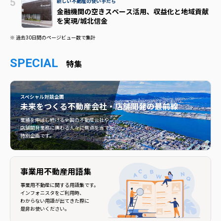
新しい不動産の使い手たち
金融機関の空きスペース活用、収益化と地域貢献
を実現/城北信金
※ 過去30日間のページビュー数で集計
SPECIAL
特集
スペシャル対談企画
未来をつくる
不動産会社・店舗開発の最前線
不動産会社・店舗開発の最前線">
業績を伸ばし続ける全国の不動産会社や
店舗開発業務に携わる人々に焦点を当てた
特別企画です。
事業用不動産用語集
事業用不動産に関する用語集です。
インフォニスタをご利用時、
わからない用語が出てきた際に
是非お使いください。