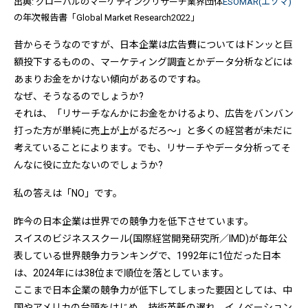
出典: グローバルのマーケティングリサーチ業界団体
ESOMAR(エソマ)
の年次報告書「Global Market Research2022」
昔からそうなのですが、日本企業は広告費についてはドンッと巨
額投下するものの、マーケティング調査とかデータ分析などには
あまりお金をかけない傾向があるのですね。
なぜ、そうなるのでしょうか?
それは、「リサーチなんかにお金をかけるより、広告をバンバン
打った方が単純に売上が上がるだろ～」と多くの経営者が未だに
考えていることによります。でも、リサーチやデータ分析ってそ
んなに役に立たないのでしょうか?
私の答えは「NO」です。
昨今の日本企業は世界での競争力を低下させています。
スイスのビジネススクール(国際経営開発研究所／IMD)が毎年公
表している世界競争力ランキングで、1992年に1位だった日本
は、2024年には38位まで順位を落としています。
ここまで日本企業の競争力が低下してしまった要因としては、中
国やアメリカの台頭をはじめ、技術革新の遅れ、イノベーション