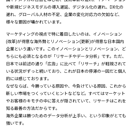
や新規ビジネスモデルの導入遅延、デジタル化の遅れ、DX化の
遅れ、グローバル人材の不足、企業の変化対応力の欠如など、
様々な要因が囁かれています。
マーケティングの視点で特に着目したいのは、イノベーション
(改革)が得意な海外勢とリノベーション(更新)が得意な日本国内
企業という違いです。このイノベーションとリノベーション、ど
ちらにも必須となるのが「リサーチやデータ分析」です。ただ、
日本では前述の通り「広告」に比べて「リサーチ」が軽視されて
いる状況がずっと続いており、これが日本の停滞の一因だと個人
的には感じております。
なぜならば、今勝っている原因や、今負けている原因、これから
新しい市場をつくっていくヒントなどなど。すべてはマーケット
やお客様のキモチの中に答えが隠されていて、リサーチはこれを
知る最善の方法だからです。
海外企業は勝つためのデータ分析が上手い、という印象がとても
強いです。