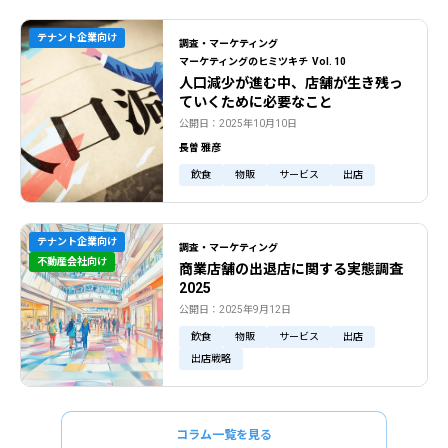
テナント企業向け
調査・マーケティング
マーケティングのヒミツキチ Vol. 10
人口減少が進む中、店舗が生き残っ
ていくために必要なこと
公開日：2025年10月10日
長曽 雅彦
飲食
物販
サービス
出店
テナント企業向け
調査・マーケティング
不動産会社向け
商業店舗の出退店に関する実態調査
2025
公開日：2025年9月12日
飲食
物販
サービス
出店
出店戦略
コラム一覧を見る