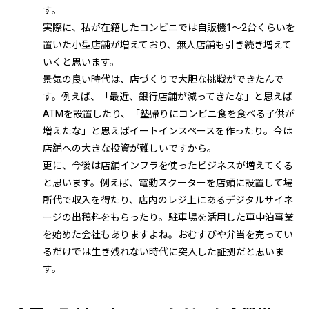
す。
実際に、私が在籍したコンビニでは自販機1～2台くらいを
置いた小型店舗が増えており、無人店舗も引き続き増えて
いくと思います。
景気の良い時代は、店づくりで大胆な挑戦ができたんで
す。例えば、「最近、銀行店舗が減ってきたな」と思えば
ATMを設置したり、「塾帰りにコンビニ食を食べる子供が
増えたな」と思えばイートインスペースを作ったり。今は
店舗への大きな投資が難しいですから。
更に、今後は店舗インフラを使ったビジネスが増えてくる
と思います。例えば、電動スクーターを店頭に設置して場
所代で収入を得たり、店内のレジ上にあるデジタルサイネ
ージの出稿料をもらったり。駐車場を活用した車中泊事業
を始めた会社もありますよね。おむすびや弁当を売ってい
るだけでは生き残れない時代に突入した証拠だと思いま
す。