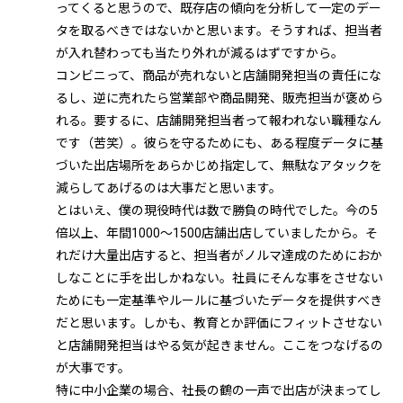
ってくると思うので、既存店の傾向を分析して一定のデー
タを取るべきではないかと思います。そうすれば、担当者
が入れ替わっても当たり外れが減るはずですから。
コンビニって、商品が売れないと店舗開発担当の責任にな
るし、逆に売れたら営業部や商品開発、販売担当が褒めら
れる。要するに、店舗開発担当者って報われない職種なん
です（苦笑）。彼らを守るためにも、ある程度データに基
づいた出店場所をあらかじめ指定して、無駄なアタックを
減らしてあげるのは大事だと思います。
とはいえ、僕の現役時代は数で勝負の時代でした。今の5
倍以上、年間1000～1500店舗出店していましたから。そ
れだけ大量出店すると、担当者がノルマ達成のためにおか
しなことに手を出しかねない。社員にそんな事をさせない
ためにも一定基準やルールに基づいたデータを提供すべき
だと思います。しかも、教育とか評価にフィットさせない
と店舗開発担当はやる気が起きません。ここをつなげるの
が大事です。
特に中小企業の場合、社長の鶴の一声で出店が決まってし