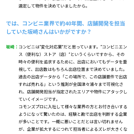
選定して物件を決めていましたから。
では、コンビニ業界で約40年間、店舗開発を担当
していた坂崎さんはいかがですか？
坂崎：
コンビニは“変化対応業”だと思っています。“コンビニエン
ス（便利な）ストア（店）”というくらいですから、その
時々の便利を追求するために、出店においてもデータを重
視して、出店数はもちろん出店位置まで決めていました。
過去の出店データから「この場所で、この店舗要件で出店
すれば売れる」という推測が全国津々浦々まで可視化さ
れ、店舗開発担当が指定されたエリアや物件にアタックし
ていくイメージです。
コモンズプロに入社して様々な業界の方とお付き合いする
ようになって驚いたのは、経験と勘で出店を判断する企業
が多いことです。一概に悪いことだとは言い切れません
が、企業が拡大するにつれて担当者によるズレが大きくな