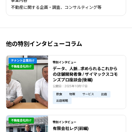
事業内容
不動産に関する企画・調査、コンサルティング等
他の特別インタビューコラム
テナント企業向け
特別インタビュー
不動産会社向け
データ、人脈…求められるこれから
の店舗開発者像 / ザイマックスコモ
ンズプロ座談会(後編)
公開日：2025年10月17日
飲食
物販
サービス
出店
出店戦略
不動産会社向け
特別インタビュー
有限会社レグ(前編)