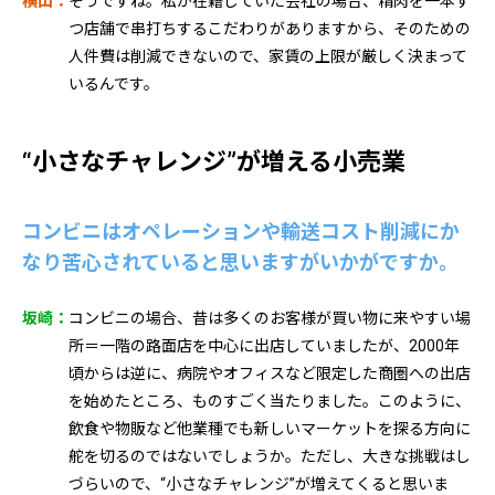
横山：
そうですね。私が在籍していた会社の場合、精肉を一本ず
つ店舗で串打ちするこだわりがありますから、そのための
人件費は削減できないので、家賃の上限が厳しく決まって
いるんです。
“小さなチャレンジ”が増える小売業
コンビニはオペレーションや輸送コスト削減にか
なり苦心されていると思いますがいかがですか。
坂崎：
コンビニの場合、昔は多くのお客様が買い物に来やすい場
所＝一階の路面店を中心に出店していましたが、2000年
頃からは逆に、病院やオフィスなど限定した商圏への出店
を始めたところ、ものすごく当たりました。このように、
飲食や物販など他業種でも新しいマーケットを探る方向に
舵を切るのではないでしょうか。ただし、大きな挑戦はし
づらいので、“小さなチャレンジ”が増えてくると思いま