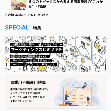
５つのトピックスから考える商業施設の“これか
ら” （前編）
※ 過去30日間のページビュー数で集計
SPECIAL
特集
店舗開発業務で”頭ひとつ抜きん出る”ために—
マーケティングのヒミツキチ
マーケティングのヒミツキチ">
長曽雅彦氏が店舗開発担当者向けに
リサーチやデータ分析の重要性など、
マーケティング活用について解説します。
事業用不動産用語集
事業用不動産に関する用語集です。
インフォニスタをご利用時、
わからない用語が出てきた際に
是非お使いください。