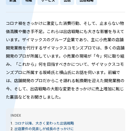
飲食
物販
サービス
出店
出店戦略
コロナ禍をきっかけに激変した消費行動、そして、止まらない物
価高騰や働き手不足。これらは出店戦略にも大きな影響を与えて
います。ザイマックスのグループ企業であり、主に小売業の店舗
開発業務を代行するザイマックスコモンズプロでは、多くの店舗
開発のプロが所属しています。小売業の現場が「今」何に取り組
み、「これから」何を目指すべきかについて、ザイマックスコモ
ンズプロに所属する坂崎氏と横山氏にお話を伺います。前編で
は、店舗開発のプロだからこそ語れる転換期を迎えた開発業務の
今、そして、出店戦略の大胆な変更をきっかけに売上増加に転じ
た裏話などをお聞きしました。
INDEX
1.
コロナ以降、大きく変わった出店戦略
2.
出店要件の見直しが成長のきっかけに