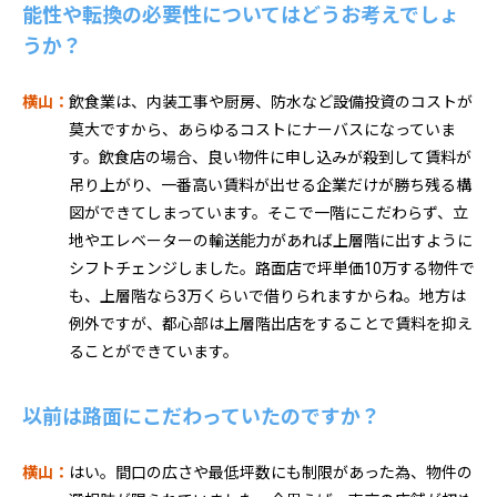
能性や転換の必要性についてはどうお考えでしょ
うか？
横山：
飲食業は、内装工事や厨房、防水など設備投資のコストが
莫大ですから、あらゆるコストにナーバスになっていま
す。飲食店の場合、良い物件に申し込みが殺到して賃料が
吊り上がり、一番高い賃料が出せる企業だけが勝ち残る構
図ができてしまっています。そこで一階にこだわらず、立
地やエレベーターの輸送能力があれば上層階に出すように
シフトチェンジしました。路面店で坪単価10万する物件で
も、上層階なら3万くらいで借りられますからね。地方は
例外ですが、都心部は上層階出店をすることで賃料を抑え
ることができています。
以前は路面にこだわっていたのですか？
横山：
はい。間口の広さや最低坪数にも制限があった為、物件の