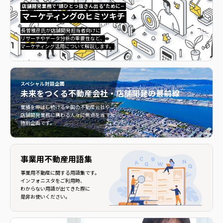
店舗開発業務で”頭ひとつ抜きん出る”ために—
マーケティングのヒミツキチ
マーケティングのヒミツキチ">
長曽雅彦氏が店舗開発担当者向けに
リサーチやデータ分析の重要性など、
マーケティング活用について解説します。
スペシャル対談企画
未来をつくる
不動産会社・店舗開発の最前線
不動産会社・店舗開発の最前線">
業績を伸ばし続ける全国の不動産会社や
店舗開発業務に携わる人々に焦点を当てた
特別企画です。
事業用不動産用語集
事業用不動産に関する用語集です。
インフォニスタをご利用時、
わからない用語が出てきた際に
是非お使いください。