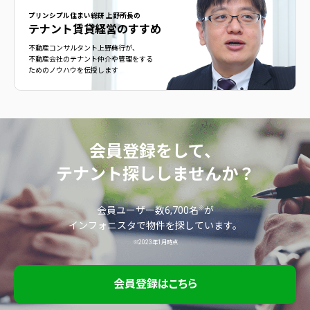
プリンシプル住まい総研 上野所長の
テナント賃貸経営のすすめ
不動産コンサルタント上野典行が、
不動産会社のテナント仲介や管理をする
ためのノウハウを伝授します
会員登録をして、
テナント探ししませんか？
※
会員ユーザー数6,700名
が
インフォニスタで物件を探しています。
※2023年1月時点
会員登録はこちら