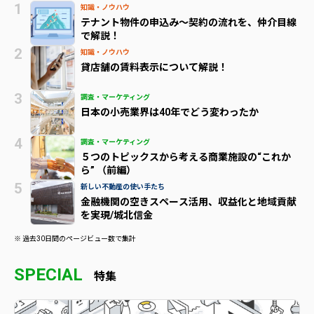
知識・ノウハウ
テナント物件の申込み～契約の流れを、仲介目線
で解説！
知識・ノウハウ
貸店舗の賃料表示について解説！
調査・マーケティング
日本の小売業界は40年でどう変わったか
調査・マーケティング
５つのトピックスから考える商業施設の“これか
ら” （前編）
新しい不動産の使い手たち
金融機関の空きスペース活用、収益化と地域貢献
を実現/城北信金
※ 過去30日間のページビュー数で集計
SPECIAL
特集