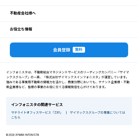
不動産会社様へ
お役立ち情報
会員登録
無料
インフォニスタは、不動産総合マネジメントサービスのリーディングカンパニー「ザイマ
ックスグループ」の一員、「株式会社ザイマックスインフォニスタ」が運営しています。
強みである事業用不動産の情報力を活かし、商業分野においても、テナント企業様・不動
産企業様など、皆様の事業のお役に立てる情報発信を心がけております。
インフォニスタの関連サービス
サテライトオフィスサービス「ZXY」
|
ザイマックスグループの事業については
こちら
© 2026 XYMAX INFONISTA