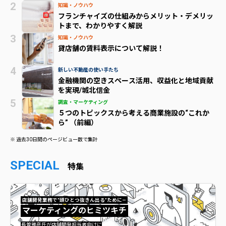
知識・ノウハウ
フランチャイズの仕組みからメリット・デメリッ
トまで、わかりやすく解説
知識・ノウハウ
貸店舗の賃料表示について解説！
新しい不動産の使い手たち
金融機関の空きスペース活用、収益化と地域貢献
を実現/城北信金
調査・マーケティング
５つのトピックスから考える商業施設の“これか
ら” （前編）
※ 過去30日間のページビュー数で集計
SPECIAL
特集
店舗開発業務で”頭ひとつ抜きん出る”ために—
マーケティングのヒミツキチ
マーケティングのヒミツキチ">
長曽雅彦氏が店舗開発担当者向けに