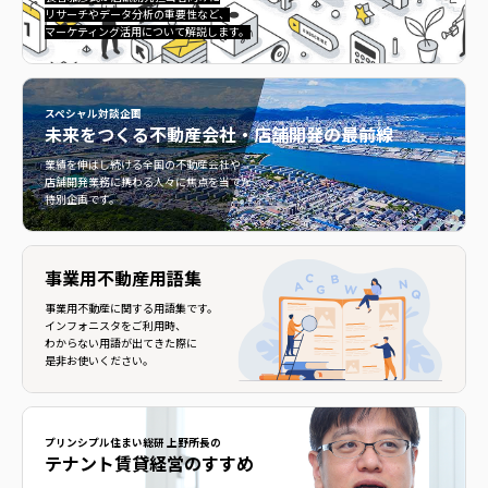
リサーチやデータ分析の重要性など、
マーケティング活用について解説します。
スペシャル対談企画
未来をつくる
不動産会社・店舗開発の最前線
不動産会社・店舗開発の最前線">
業績を伸ばし続ける全国の不動産会社や
店舗開発業務に携わる人々に焦点を当てた
特別企画です。
事業用不動産用語集
事業用不動産に関する用語集です。
インフォニスタをご利用時、
わからない用語が出てきた際に
是非お使いください。
プリンシプル住まい総研 上野所長の
テナント賃貸経営のすすめ