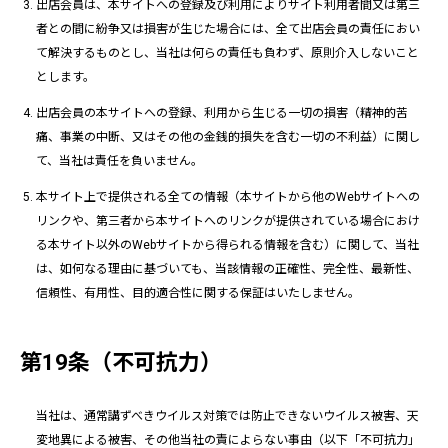
出店会員は、本サイトへの登録及び利用によりサイト利用者間又は第三
者との間に紛争又は損害が生じた場合には、全て出店会員の責任におい
て解決するものとし、当社は何らの責任も負わず、原則介入しないこと
とします。
出店会員の本サイトへの登録、利用から生じる一切の損害（精神的苦
痛、事業の中断、又はその他の金銭的損失を含む一切の不利益）に関し
て、当社は責任を負いません。
本サイト上で提供される全ての情報（本サイトから他のWebサイトへの
リンクや、第三者から本サイトへのリンクが提供されている場合におけ
る本サイト以外のWebサイトから得られる情報を含む）に関して、当社
は、如何なる理由に基づいても、当該情報の正確性、完全性、最新性、
信頼性、有用性、目的適合性に関する保証はいたしません。
第19条（不可抗力）
当社は、通常講ずべきウイルス対策では防止できないウイルス被害、天
変地異による被害、その他当社の責によらない事由（以下「不可抗力」