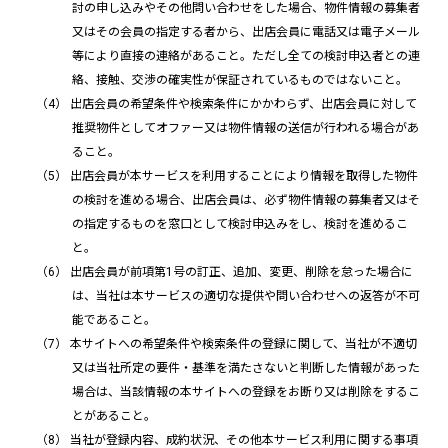
討の申し込みやその他問い合わせをした場合、物件情報の募集者
又はその会員の指定する者から、出店会員に電話又は電子メール
等により直接の連絡があること。ただし全ての検討申込者との連
絡、接触、交渉の確実性が保証されているものではないこと。
出店会員の希望条件や検索条件にかかわらず、出店会員に対して
推奨物件としてオファー又は物件情報の送信が行われる場合があ
ること。
出店会員が本サービスを利用することにより情報を取得した物件
の検討を進める場合、出店会員は、必ず物件情報の募集者又はそ
の指定するものを窓口として検討申込みをし、検討を進めるこ
と。
出店会員が前項第1号の訂正、追加、変更、削除を怠った場合に
は、当社は本サービスの適切な提供や問い合わせへの返答が不可
能であること。
本サイトへの希望条件や検索条件の登録に関して、当社が不適切
又は当社所定の要件・基準を満たさないと判断した情報があった
場合は、当該情報の本サイトへの登録をお断り又は削除をするこ
とがあること。
当社が登録内容、成約状況、その他本サービス利用に関する事項