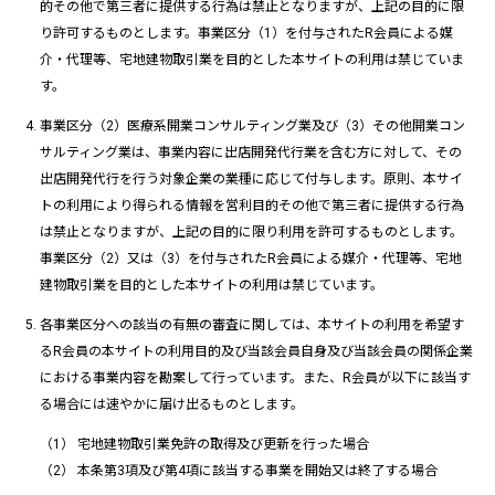
的その他で第三者に提供する行為は禁止となりますが、上記の目的に限
り許可するものとします。事業区分（1）を付与されたR会員による媒
介・代理等、宅地建物取引業を目的とした本サイトの利用は禁じていま
す。
事業区分（2）医療系開業コンサルティング業及び（3）その他開業コン
サルティング業は、事業内容に出店開発代行業を含む方に対して、その
出店開発代行を行う対象企業の業種に応じて付与します。原則、本サイ
トの利用により得られる情報を営利目的その他で第三者に提供する行為
は禁止となりますが、上記の目的に限り利用を許可するものとします。
事業区分（2）又は（3）を付与されたR会員による媒介・代理等、宅地
建物取引業を目的とした本サイトの利用は禁じています。
各事業区分への該当の有無の審査に関しては、本サイトの利用を希望す
るR会員の本サイトの利用目的及び当該会員自身及び当該会員の関係企業
における事業内容を勘案して行っています。また、R会員が以下に該当す
る場合には速やかに届け出るものとします。
宅地建物取引業免許の取得及び更新を行った場合
本条第3項及び第4項に該当する事業を開始又は終了する場合