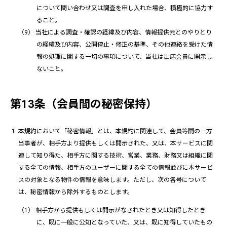
について問い合わせ又は調査を申し入れた場合、積極的に協力す
ること。
当社による調査・確認の経緯及び内容、情報提供元とのやりとり
の経緯及び内容、公開停止・修正の基準、その他連絡を受けた情
報の処理に関する一切の事項について、当社は出店会員に開示し
ないこと。
第13条（会員間の秘密保持）
本規約において「秘密情報」とは、本規約に関連して、会員等間の一方
当事者が、相手方より提供もしくは開示された、又は、本サービスに関
連して知り得た、相手方に関する技術、営業、業務、財務又は組織に関
する全ての情報、相手方のユーザーに関する全ての情報並びに本サービ
スの対象となる物件の情報を意味します。ただし、次の各号について
は、秘密情報から除外するものとします。
相手方から提供もしくは開示がなされたとき又は知得したとき
に、既に一般に公知となっていた、又は、既に知得していたもの