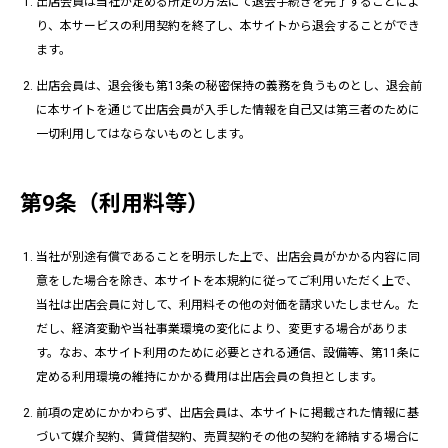
出店会員は当社が定める所定の方法にて退会手続きを完了することによ
り、本サービスの利用契約を終了し、本サイトから退会することができ
ます。
出店会員は、退会後も第13条の秘密保持の義務を負うものとし、退会前
に本サイトを通じて出店会員が入手した情報を自己又は第三者のために
一切利用してはならないものとします。
第9条（利用料等）
当社が別途有償であることを明示した上で、出店会員がかかる内容に同
意をした場合を除き、本サイトを本規約に従ってご利用いただく上で、
当社は出店会員に対して、利用料その他の対価を請求いたしません。た
だし、経済変動や当社事業環境の変化により、変更する場合がありま
す。なお、本サイト利用のために必要とされる通信、設備等、第11条に
定める利用環境の維持にかかる費用は出店会員の負担とします。
前項の定めにかかわらず、出店会員は、本サイトに掲載された情報に基
づいて媒介契約、賃貸借契約、売買契約その他の契約を締結する場合に