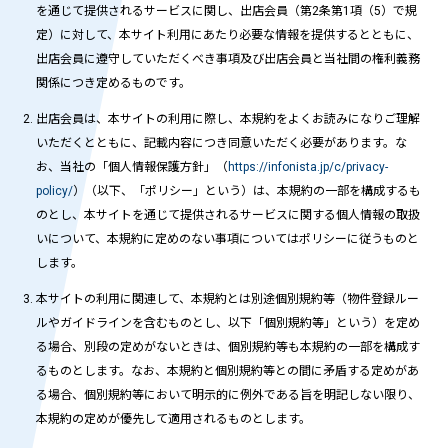
を通じて提供されるサービスに関し、出店会員（第2条第1項（5）で規
定）に対して、本サイト利用にあたり必要な情報を提供するとともに、
出店会員に遵守していただくべき事項及び出店会員と当社間の権利義務
関係につき定めるものです。
出店会員は、本サイトの利用に際し、本規約をよくお読みになりご理解
いただくとともに、記載内容につき同意いただく必要があります。な
お、当社の「個人情報保護方針」（
https://infonista.jp/c/privacy-
policy/
）（以下、「ポリシー」という）は、本規約の一部を構成するも
のとし、本サイトを通じて提供されるサービスに関する個人情報の取扱
いについて、本規約に定めのない事項についてはポリシーに従うものと
します。
本サイトの利用に関連して、本規約とは別途個別規約等（物件登録ルー
ルやガイドラインを含むものとし、以下「個別規約等」という）を定め
る場合、別段の定めがないときは、個別規約等も本規約の一部を構成す
るものとします。なお、本規約と個別規約等との間に矛盾する定めがあ
る場合、個別規約等において明示的に例外である旨を明記しない限り、
本規約の定めが優先して適用されるものとします。