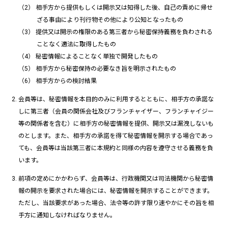
相手方から提供もしくは開示又は知得した後、自己の責めに帰せ
ざる事由により刊行物その他により公知となったもの
提供又は開示の権限のある第三者から秘密保持義務を負わされる
ことなく適法に取得したもの
秘密情報によることなく単独で開発したもの
相手方から秘密保持の必要なき旨を明示されたもの
相手方からの検討結果
会員等は、秘密情報を本目的のみに利用するとともに、相手方の承諾な
しに第三者（会員の関係会社及びフランチャイザー、フランチャイジー
等の関係者を含む）に相手方の秘密情報を提供、開示又は漏洩しないも
のとします。また、相手方の承諾を得て秘密情報を開示する場合であっ
ても、会員等は当該第三者に本規約と同様の内容を遵守させる義務を負
います。
前項の定めにかかわらず、会員等は、行政機関又は司法機関から秘密情
報の開示を要求された場合には、秘密情報を開示することができます。
ただし、当該要求があった場合、法令等の許す限り速やかにその旨を相
手方に通知しなければなりません。