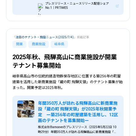
(金)に約180店舗がオープン！ショップリスト発表
プレスリリース・ニュースリリース配信シェア
No.1｜PR TIMES
「
注目のテナント・施設ニュース(2025/7/4)
」掲載記事
開業
商業施設
岐阜県
2025年秋、飛騨高山に商業施設が開業
テナント募集開始
岐阜県高山市の伝統的建造物群保存地区に位置する築256年の町屋
建築を活用した新商業施設「蔵の町 飛騨天領」のテナント募集が始
まった。開業予定は2025年秋。
年間350万人が訪れる飛騨高山に新商業施
設「蔵の町 飛騨天領」が2025年秋開業予
定 ー築256年の町屋建築を活用し、12区
画のテナントを募集開始ー
株式会社Bamooveのプレスリリース（2025年5月22日 10
時29分）年間350万人が訪れる飛騨高山に新商業施設「蔵