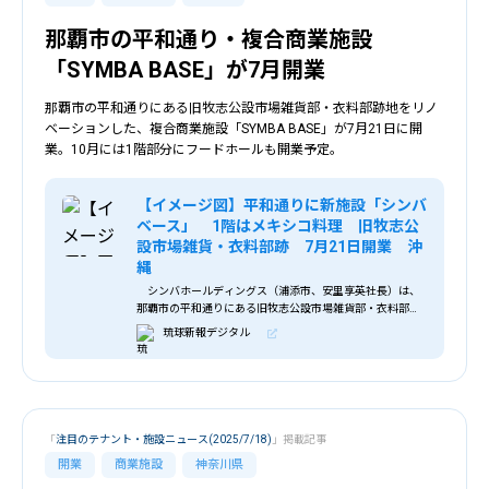
那覇市の平和通り・複合商業施設
「SYMBA BASE」が7月開業
那覇市の平和通りにある旧牧志公設市場雑貨部・衣料部跡地をリノ
ベーションした、複合商業施設「SYMBA BASE」が7月21日に開
業。10月には1階部分にフードホールも開業予定。
【イメージ図】平和通りに新施設「シンバ
ベース」 1階はメキシコ料理 旧牧志公
設市場雑貨・衣料部跡 7月21日開業 沖
縄
シンバホールディングス（浦添市、安里享英社長）は、
那覇市の平和通りにある旧牧志公設市場雑貨部・衣料部跡
地をリノベーションした、複合商業施設「SYMBA
琉球新報デジタル
BASE」を7月21日に開業する。6月19日に記者会見が開か
れた。 […]
「
注目のテナント・施設ニュース(2025/7/18)
」掲載記事
開業
商業施設
神奈川県