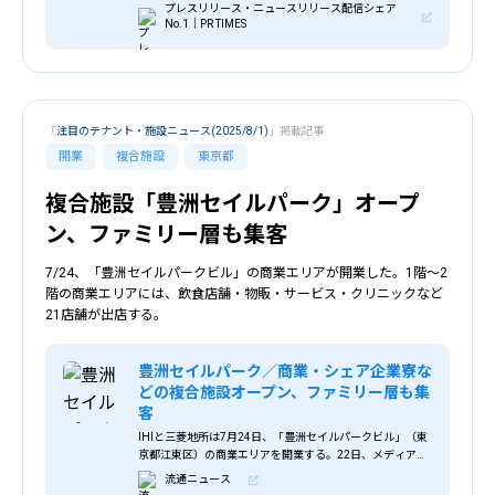
の町 飛騨天領」が2025年秋開業予定 ー築256年の町屋建
プレスリリース・ニュースリリース配信シェア
築を活用し、12区画のテナントを募集開始ー
No.1｜PR TIMES
「
注目のテナント・施設ニュース(2025/8/1)
」掲載記事
開業
複合施設
東京都
複合施設「豊洲セイルパーク」オープ
ン、ファミリー層も集客
7/24、「豊洲セイルパークビル」の商業エリアが開業した。1階～2
階の商業エリアには、飲食店舗・物販・サービス・クリニックなど
21店舗が出店する。
豊洲セイルパーク／商業・シェア企業寮な
どの複合施設オープン、ファミリー層も集
客
IHIと三菱地所は7月24日、「豊洲セイルパークビル」（東
京都江東区）の商業エリアを開業する。22日、メディア向
け内覧会を開催した。 ＜施設外観＞ かつて東京石川島造船
流通ニュース
所（現：IHI）が立地し、日本の