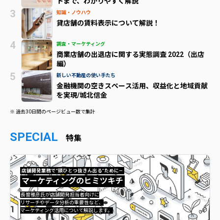
トまで、わかりやすく解説
知識・ノウハウ
貸店舗の賃料表示について解説！
調査・マーケティング
商業店舗の出退店に関する実態調査 2022（出店
編）
新しい不動産の使い手たち
金融機関の空きスペース活用、収益化と地域貢献
を実現/城北信金
※ 過去30日間のページビュー数で集計
SPECIAL
特集
店舗開発業務で”頭ひとつ抜きん出る”ために—
マーケティングのヒミツキチ
マーケティングのヒミツキチ">
長曽雅彦氏が店舗開発担当者向けに
リサーチやデータ分析の重要性など、
マーケティング活用について解説します。