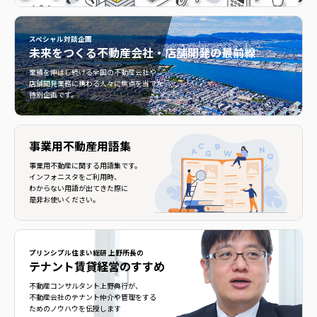
スペシャル対談企画
未来をつくる
不動産会社・店舗開発の最前線
不動産会社・店舗開発の最前線">
業績を伸ばし続ける全国の不動産会社や
店舗開発業務に携わる人々に焦点を当てた
特別企画です。
事業用不動産用語集
事業用不動産に関する用語集です。
インフォニスタをご利用時、
わからない用語が出てきた際に
是非お使いください。
プリンシプル住まい総研 上野所長の
テナント賃貸経営のすすめ
不動産コンサルタント上野典行が、
不動産会社のテナント仲介や管理をする
ためのノウハウを伝授します