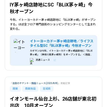
IY茅ヶ崎店跡地にSC「BLiX茅ヶ崎」今
秋オープン
今秋、イトーヨーカドー茅ヶ崎店跡地に「BLiX茅ヶ崎」がオープン
する。ほぼ全フロア専門店街のショッピングセンターとして生まれ
変わる。
イトーヨーカドー茅ヶ崎店跡地／ライフス
タイル型SC「BLiX茅ヶ崎」今秋オープン
カギサンは今秋、イトーヨーカドー茅ヶ崎店跡地に「BLiX
茅ヶ崎」（神奈川県茅ヶ崎市）をオープンする。 ＜施設イ
メージ＞ 建物のフルリニューアルを計画しており、ほぼ全
流通ニュース
フロア専門店街のショッピングセンター
「
注目のテナント・施設ニュース(2025/8/8)
」掲載記事
開業
商業施設
宮城県
イオンモール仙台上杉、26店舗が東北初
出店 10月オープン