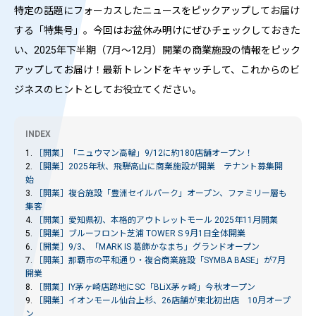
特定の話題にフォーカスしたニュースをピックアップしてお届け
する「特集号」。今回はお盆休み明けにぜひチェックしておきた
い、2025年下半期（7月～12月）開業の商業施設の情報をピック
アップしてお届け！最新トレンドをキャッチして、これからのビ
ジネスのヒントとしてお役立てください。
INDEX
1.
［開業］
「ニュウマン高輪」9/12に約180店舗オープン！
2.
［開業］
2025年秋、飛騨高山に商業施設が開業 テナント募集開
始
3.
［開業］
複合施設「豊洲セイルパーク」オープン、ファミリー層も
集客
4.
［開業］
愛知県初、本格的アウトレットモール 2025年11月開業
5.
［開業］
ブルーフロント芝浦 TOWER S 9月1日全体開業
6.
［開業］
9/3、「MARK IS 葛飾かなまち」グランドオープン
7.
［開業］
那覇市の平和通り・複合商業施設「SYMBA BASE」が7月
開業
8.
［開業］
IY茅ヶ崎店跡地にSC「BLiX茅ヶ崎」今秋オープン
9.
［開業］
イオンモール仙台上杉、26店舗が東北初出店 10月オープ
ン