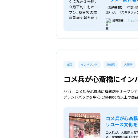
【読売新聞】 中部地
県）が、「スギドラッ
とがわかった。訪日客
読売新聞
- https:/
出店
インバウンド
旗艦店
大阪府
コメ兵が心斎橋にイン
6/11、コメ兵が心斎橋に旗艦店をオープ
ブランドバッグを中心に約4000点以上の商
コメ兵が心斎橋
リユース文化を
コメ兵が、大阪府大阪市中
る。営業開始日は6月1