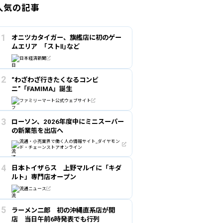
人気の記事
オニツカタイガー、旗艦店に初のゲー
ムエリア ｢ストⅡ｣など
日本経済新聞
“わざわざ行きたくなるコンビ
ニ”「FAMIMA」誕生
ファミリーマート公式ウェブサイト
ローソン、2026年度中にミニスーパー
の新業態を出店へ
流通・小売業界で働く人の情報サイト_ダイヤモン
ド・チェーンストアオンライン
日本トイザらス 上野マルイに「キダ
ルト」専門店オープン
流通ニュース
ラーメン二郎 初の沖縄直系店が開
店 当日午前6時発表でも行列