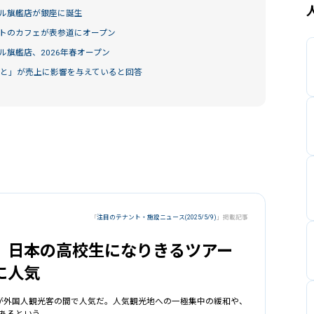
ル旗艦店が銀座に誕生
プトのカフェが表参道にオープン
旗艦店、2026年春オープン
こと」が売上に影響を与えていると回答
「
注目のテナント・施設ニュース(2025/5/9)
」掲載記事
」日本の高校生になりきるツアー
に人気
が外国人観光客の間で人気だ。人気観光地への一極集中の緩和や、
あるという。