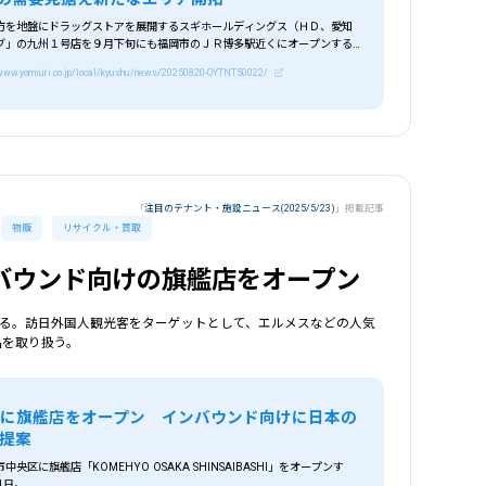
方を地盤にドラッグストアを展開するスギホールディングス（ＨＤ、愛知
グ」の九州１号店を９月下旬にも福岡市のＪＲ博多駅近くにオープンするこ
が増加する同市では今後も旺盛な需要が続
/www.yomiuri.co.jp/local/kyushu/news/20250820-OYTNT50022/
「
注目のテナント・施設ニュース(2025/5/23)
」掲載記事
物販
リサイクル・買取
バウンド向けの旗艦店をオープン
ンする。訪日外国人観光客をターゲットとして、エルメスなどの人気
品を取り扱う。
に旗艦店をオープン インバウンド向けに日本の
提案
央区に旗艦店「KOMEHYO OSAKA SHINSAIBASHI」をオープンす
1日。