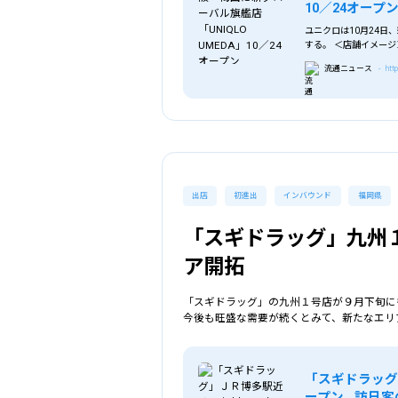
10／24オープ
選択中の条件
ユニクロは10月24日
する。 ＜店舗イメージ＞
西
流通ニュース
- htt
出店
初進出
インバウンド
福岡県
「スギドラッグ」九州
ア開拓
「スギドラッグ」の九州１号店が９月下旬に
今後も旺盛な需要が続くとみて、新たなエリ
「スギドラッ
ープン…訪日客