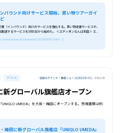
ンバウンド向けサービス開始、買い物ツアーガイ
など
行客（インバウンド）向けのサービスを強化する。買い物支援サービスや、
配送するサービスを3月5日から始めた。 ＜エディオンなんば本店＞ エデ
ps://www.ryutsuu.biz/promotion/r20250305013.html
アパレル
「
注目のテナント・施設ニュース(2025/9/12)
」掲載記事
に新グローバル旗艦店オープン
UNIQLO UMEDA」を大阪・梅田にオープンする。売場面積は約
択
業種
を選択
梅田に新グローバル旗艦店「UNIQLO UMEDA」