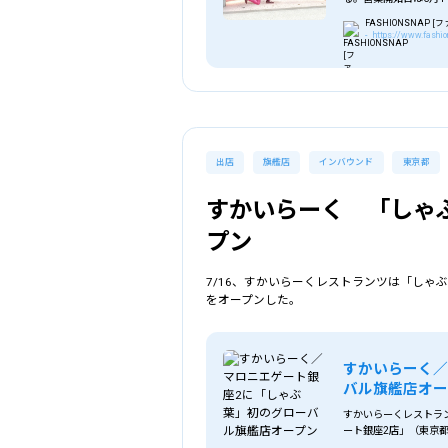
FASHIONSNAP 
- https://www.fashio
出店
旗艦店
インバウンド
東京都
すかいらーく 「しゃ
プン
7/16、すかいらーくレストランツは「しゃ
をオープンした。
すかいらーく／
バル旗艦店オー
すかいらーくレストラ
ート銀座2店」（東京
テイリングが運営す