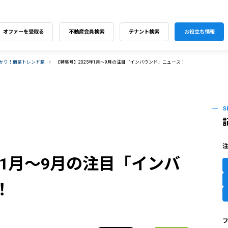
オファーを受取る
不動産会員検索
テナント検索
お役立ち情報
わかり！商業トレンド箱
【特集号】2025年1月～9月の注目「インバウンド」ニュース！
S
年1月～9月の注目「インバ
！