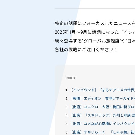
特定の話題にフォーカスしたニュース
2025年1月～9月に話題になった「
続々登場する”グローバル旗艦店”や”
各社の戦略にご注目ください！
INDEX
1.
［インバウンド］
「まるでアニメの世界
2.
［戦略］
エディオン 買物ツアーガイド
3.
［出店］
ユニクロ 大阪・梅田に新グロ
4.
［出店］
「スギドラッグ」九州１号店 
5.
［出店］
コメ兵が心斎橋にインバウンド
6.
［出店］
すかいらーく 「しゃぶ葉」初