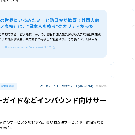
メの世界にいるみたい」と訪日客が歓喜！外国人向
ノ高校」は、”日本人も唸る”クオリティだった
と体験できる「君ノ高校」が、今、訪日外国人観光客から大きな注目を集め
がらの制服や給食、卒業式まで再現した徹底ぶり。その裏には、細やかなお
掛けが。なぜここまで外国人を惹きつけるのでしょうか？（このリード文は
- https://toyokeizai.net/articles/-/900074
家電量販店
「
注目のテナント・施設ニュース(2025/3/14)
」掲載記事
ーガイドなどインバウンド向けサー
向けのサービスを強化する。買い物支援サービスや、宿泊先など
ら始めた。