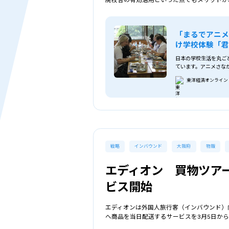
「まるでアニ
け学校体験「君
日本の学校生活を丸ご
ています。アニメさな
もてなしと本格的な仕
東洋経済オンライン
AIが作成しました）
戦略
インバウンド
大阪府
物販
エディオン 買物ツア
ビス開始
エディオンは外国人旅行客（インバウンド）
へ商品を当日配送するサービスを3月5日か