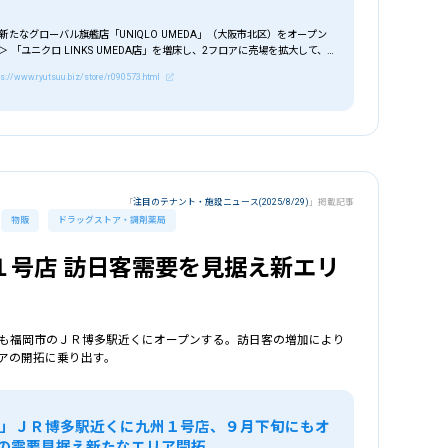
ン
、新たなグローバル旗艦店「UNIQLO UMEDA」（大阪市北区）をオープン
 「ユニクロ LINKS UMEDA店」を増床し、2フロアに売場を拡大して、
この
ps://www.ryutsuu.biz/store/r090573.html
「
注目のテナント・施設ニュース(2025/8/29)
」掲載記事
物販
ドラッグストア・調剤薬局
１号店 訪日客需要を見据え新エリ
も福岡市のＪＲ博多駅近くにオープンする。訪日客の増加により
アの開拓に乗り出す。
グ」ＪＲ博多駅近くに九州１号店、９月下旬にもオ
の需要見据え新たなエリア開拓