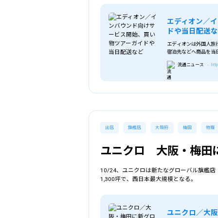
エディオン／イ
ドや当日配送
エディオンは外国人旅
宿泊先などへ商品を当日
ィオンではインバウン
流通ニュース
- htt
出店
旗艦店
大阪府
梅田
物販
ユニクロ 大阪・梅田
10/24、ユニクロは新たなグローバル旗艦店「
詳細条件で探す
1,300坪で、西日本最大規模となる。
エリア
を選
ユニクロ／大阪・