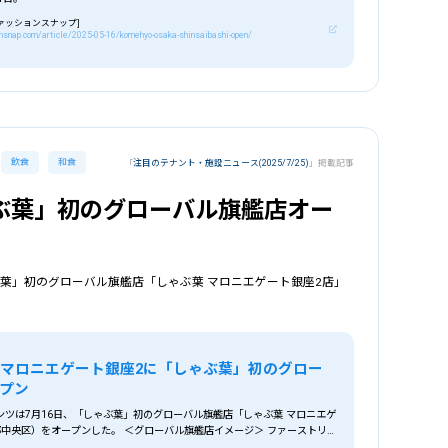
[ファッションスナップ]
nsnap.com/article/2025-05-16/komehyo-osaka-shinsaibashi-open/
飲食
和食
「
注目のテナント・施設ニュース(2025/7/25)
」掲載記事
ぶ葉」初のグローバル旗艦店オー
ぶ葉」初のグローバル旗艦店「しゃぶ葉 マロニエゲート銀座2店」
マロニエゲート銀座2に「しゃぶ葉」初のグロー
プン
ンツは7月16日、「しゃぶ葉」初のグローバル旗艦店「しゃぶ葉 マロニエゲ
都中央区）をオープンした。 ＜グローバル旗艦店イメージ＞ ファーストリ