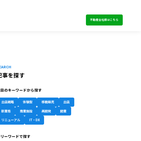
不動産会社様はこちら
EARCH
記事を探す
注目のキーワードから探す
出店戦略
体験型
移動販売
出店
新業態
商業施設
再開発
開業
リニューアル
IT・DX
フリーワードで探す