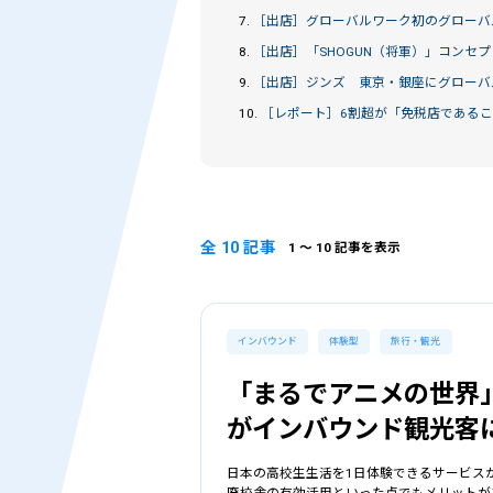
7.
［出店］
グローバルワーク初のグローバ
8.
［出店］
「SHOGUN（将軍）」コンセ
9.
［出店］
ジンズ 東京・銀座にグローバル
10.
［レポート］
6割超が「免税店である
全 10 記事
1
〜 10 記事を表示
インバウンド
体験型
旅行・観光
「まるでアニメの世界
がインバウンド観光客
日本の高校生生活を1日体験できるサービス
廃校舎の有効活用といった点でもメリットが