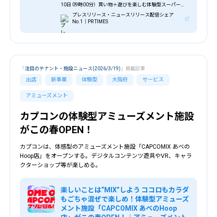
10日 09時00分）買い物＋遊びを楽しむ体験型スーパー
「スーパー玉出 新世界店」4月25日オープンオリジナルガ
プレスリリース・ニュースリリース配信シェア
チャやイートインも展開
No.1｜PR TIMES
「
注目のテナント・施設ニュース(2026/3/19)
」掲載記事
出店
新事業
体験型
大阪府
サービス
アミューズメント
カプコンの体験型アミューズメント施設
がこの春OPEN！
カプコンは、体感型のアミューズメント施設「CAPCOMIX あべの
Hoop店」をオープンする。デジタルコンテンツ遊具やVR、キャラ
クターショップ等が楽しめる。
楽しいことは“MIX”しよう ココロもカラダ
もごちゃ混ぜで楽しめ！体験型アミューズ
メント施設「CAPCOMIX あべのHoop