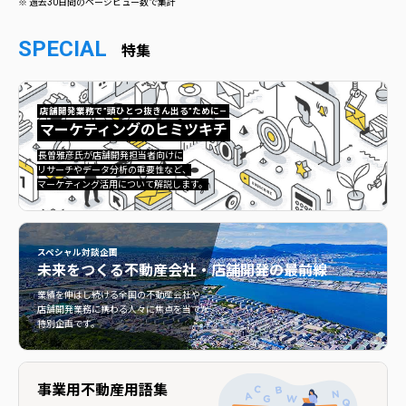
※ 過去30日間のページビュー数で集計
SPECIAL
特集
店舗開発業務で”頭ひとつ抜きん出る”ために—
マーケティングのヒミツキチ
マーケティングのヒミツキチ">
長曽雅彦氏が店舗開発担当者向けに
リサーチやデータ分析の重要性など、
マーケティング活用について解説します。
スペシャル対談企画
未来をつくる
不動産会社・店舗開発の最前線
不動産会社・店舗開発の最前線">
業績を伸ばし続ける全国の不動産会社や
店舗開発業務に携わる人々に焦点を当てた
特別企画です。
事業用不動産用語集