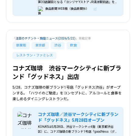
算30店舗目となる「ヨシヅヤ Yストア JR清洲駅前店」を新
規オープンした。 同店は、近隣にある母店「清洲店」や
食品新聞 WEB版（食品新聞社）
プロセスセンター（PC）から、加工・パック済みの惣菜や
生鮮加工品を納品することで店内作業の負荷を軽減。ロー
コスト運営につなげるスーパーサテライトシステム
「
注目のテナント・施設ニュース(2026/5/22)
」掲載記事
新業態
東京都
渋谷
飲食
レストラン・ファミレス
コナズ珈琲 渋谷マークシティに新ブラ
ンド「グッドネス」出店
5/28、コナズ珈琲の新ブランド1号店「グッドネス渋谷」がオープ
ンする。「ハワイのご馳走」をコンセプトに、アルコールと食事を
楽しめるダイニングレストランだ。
コナズ珈琲／渋谷マークシティに新ブラン
ド「グッドネス」5月28日オープン
KONA’Sは5月28日、渋谷マークシティ4階（東京都渋谷
区）に、コナズ珈琲の新ブランド1号店「goodNess（グッ