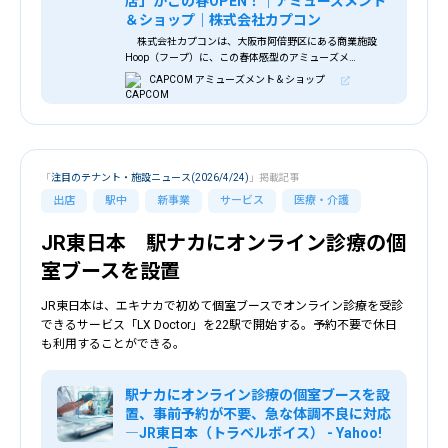
店」がこの春OPEN！｜アミューズメント
＆ショップ｜株式会社カプコン
株式会社カプコンは、大阪市阿倍野区にある商業施設
Hoop（フープ）に、この春体感型のアミューズメ…
CAPCOM アミューズメント＆ショップ
「
注目のテナント・施設ニュース(2026/4/24)
」掲載記事
出店
駅中
新事業
サービス
医療・介護
JR東日本 駅ナカにオンライン診療の個
室ブースを設置
JR東日本は、エキナカで初めて個室ブースでオンライン診療を受診
できるサービス「LX Doctor」を22駅で開始する。予約不要で休日
も利用することができる。
駅ナカにオンライン診療の個室ブースを設
置、事前予約が不要、急な体調不良に対応
―JR東日本（トラベルボイス） - Yahoo!