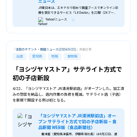
ニュース
JR東日本は、エキナカで初めて個室ブースでオンライン診
療を受診できるサービス「LX Doctor」を22駅（24ブー
ス）で開始する。 LX Doctorは、医師への予約が不要で休日
Yahoo!ニュース
も利用することが
「
注目のテナント・施設ニュース(2026/5/22)
」掲載記事
出店
愛知県
物販
食物販
「ヨシヅヤ Yストア」サテライト方式で
初の子店新設
4/22、「ヨシヅヤ Yストア JR清洲駅前店」がオープンした。加工済
みの惣菜を納品し、店内作業の負荷を軽減。サテライト店（子店）
を新規で開設する例は初となる。
「ヨシヅヤ Yストア JR清洲駅前店」オー
プン サテライト方式で初の子店新設 – 食
品新聞 WEB版（食品新聞社）
義津屋（愛知県津島市、伊藤彰浩社長）は4月22日、通