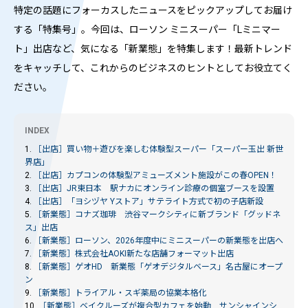
特定の話題にフォーカスしたニュースをピックアップしてお届け
する「特集号」。今回は、ローソン ミニスーパー「Lミニマー
ト」出店など、気になる「新業態」を特集します！最新トレンド
をキャッチして、これからのビジネスのヒントとしてお役立てく
ださい。
INDEX
1.
［出店］
買い物＋遊びを楽しむ体験型スーパー「スーパー玉出 新世
界店」
2.
［出店］
カプコンの体験型アミューズメント施設がこの春OPEN！
3.
［出店］
JR東日本 駅ナカにオンライン診療の個室ブースを設置
4.
［出店］
「ヨシヅヤ Yストア」サテライト方式で初の子店新設
5.
［新業態］
コナズ珈琲 渋谷マークシティに新ブランド「グッドネ
ス」出店
6.
［新業態］
ローソン、2026年度中にミニスーパーの新業態を出店へ
7.
［新業態］
株式会社AOKI新たな店舗フォーマット出店
8.
［新業態］
ゲオHD 新業態「ゲオデジタルベース」名古屋にオープ
ン
9.
［新業態］
トライアル・スギ薬局の協業本格化
10.
［新業態］
ベイクルーズが複合型カフェを始動 サンシャインシ