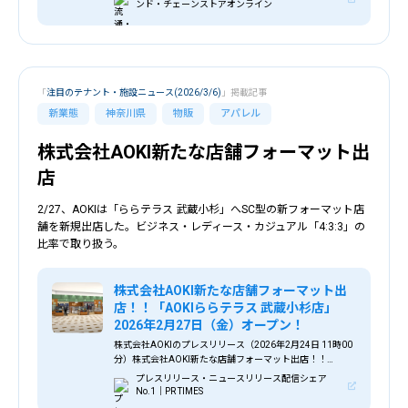
ーソン、2026年度中にミニスーパーの新業態を出店へ _ 流
ンド・チェーンストアオンライン
通・小売業界で働く人の情報サイト_ダイヤモンド・チェー
ンストアオンライン
「
注目のテナント・施設ニュース(2026/3/6)
」掲載記事
新業態
神奈川県
物販
アパレル
株式会社AOKI新たな店舗フォーマット出
店
2/27、AOKIは「ららテラス 武蔵小杉」へSC型の新フォーマット店
舗を新規出店した。ビジネス・レディース・カジュアル「4:3:3」の
比率で取り扱う。
株式会社AOKI新たな店舗フォーマット出
店！！「AOKIららテラス 武蔵小杉店」
2026年2月27日（金）オープン！
株式会社AOKIのプレスリリース（2026年2月24日 11時00
分）株式会社AOKI新たな店舗フォーマット出店！！
「AOKIららテラス 武蔵小杉店」2026年2月27日（金）オ
プレスリリース・ニュースリリース配信シェア
ープン！
No.1｜PR TIMES