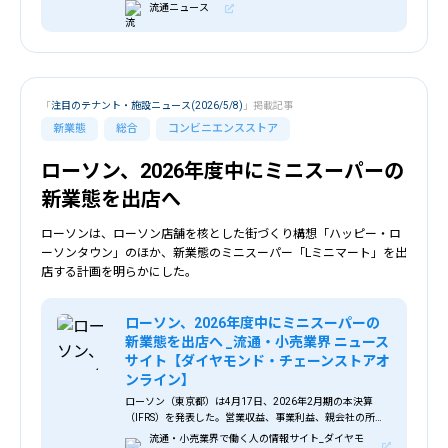
ドネス）渋谷」をグランドオープンする。 ＜店舗イメージ
流通ニュース
＞ 「コナズ珈琲」はこれまで
「
注目のテナント・施設ニュース(2026/5/8)
」掲載記事
新業態
総合
コンビニエンスストア
ローソン、2026年度中にミニスーパーの
新業態を出店へ
ローソンは、ローソン店舗を核とした街づくり構想「ハッピー・ロ
ーソンタウン」のほか、新業態のミニスーパー「Lミニマート」を出
店する計画を明らかにした。
ローソン、2026年度中にミニスーパーの
新業態を出店へ _流通・小売業界 ニュース
サイト【ダイヤモンド・チェーンストアオ
ンライン】
ローソン（東京都）は4月17日、2026年2月期の本決算
（IFRS）を発表した。営業収益、事業利益、親会社の所有
者に帰属する当期利益はすべて過去最高を更新。国内 _ ロ
流通・小売業界で働く人の情報サイト_ダイヤモ