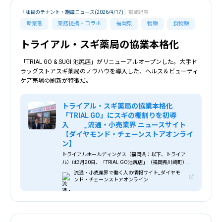
「
注目のテナント・施設ニュース(2026/4/17)
」掲載記事
新業態
業務提携・コラボ
福岡県
物販
食物販
トライアル・スギ薬局の協業本格化
「TRIAL GO & SUGI 池尻店」がリニューアルオープンした。大手ド
ラッグストアスギ薬局のノウハウを導入した、ヘルス＆ビューティ
ケア売場の刷新が特徴だ。
トライアル・スギ薬局の協業本格化
「TRIAL GO」にスギの棚割りを初導
入 _流通・小売業界 ニュースサイト
【ダイヤモンド・チェーンストアオンライ
ン】
トライアルホールディングス（福岡県：以下、トライア
ル）は3月20日、「TRIAL GO池尻店」（福岡県川崎町）を
改装し「TRIAL GO & _ トライアル・スギ薬局の協業本格
流通・小売業界で働く人の情報サイト_ダイヤモ
化 「TRIAL GO」にスギの棚割りを初導入 _ 流通・小
ンド・チェーンストアオンライン
売業界で働く人の情報サイト_ダイヤモンド・チェーンスト
アオンライン