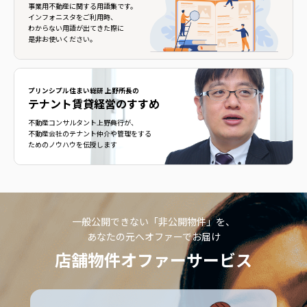
事業用不動産に関する用語集です。
インフォニスタをご利用時、
わからない用語が出てきた際に
是非お使いください。
プリンシプル住まい総研 上野所長の
テナント賃貸経営のすすめ
不動産コンサルタント上野典行が、
不動産会社のテナント仲介や管理をする
ためのノウハウを伝授します
一般公開できない「非公開物件」を、
あなたの元へオファーでお届け
店舗物件オファーサービス