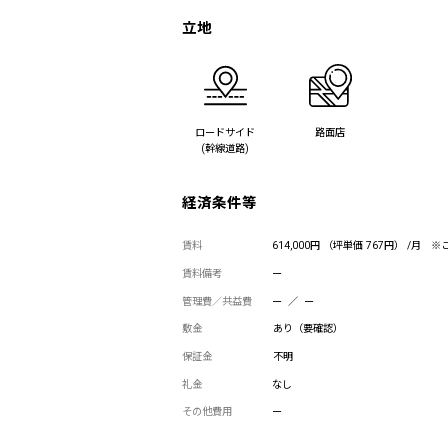
立地
ロードサイド
路面店
(幹線道路)
経済条件等
賃料
614,000円 （坪単価 767円） /月
※
賃料備考
ー
管理費／共益費
ー ／ ー
敷金
あり（要確認）
保証金
不明
礼金
なし
その他費用
ー