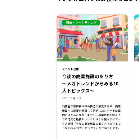
調査・マーケティング
テナント企業
今後の商業施設のあり方
〜メガトレンドからみる10
大トピックス〜
2026年6月12日
消費者の価値観や社会構造が激変する中、商業
施設への影響を網羅して分析したレポートは国
内にほとんど存在しません。事業戦略を練る上
で不可欠な最新トレンドとは？今回はザイマッ
クス総研「今後の商業施設のあり方 メガトレン
ドからみる10大トピックス」をご紹介します。