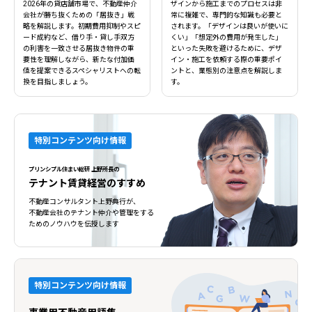
2026年の貸店舗市場で、不動産仲介
ザインから施工までのプロセスは非
会社が勝ち抜くための「居抜き」戦
常に複雑で、専門的な知識も必要と
略を解説します。初期費用抑制やスピ
されます。「デザインは良いが使いに
ード成約など、借り手・貸し手双方
くい」「想定外の費用が発生した」
の利害を一致させる居抜き物件の重
といった失敗を避けるために、デザ
要性を理解しながら、新たな付加価
イン・施工を依頼する際の重要ポイ
値を提案できるスペシャリストへの転
ントと、業態別の注意点を解説しま
換を目指しましょう。
す。
特別コンテンツ向け情報
プリンシプル住まい総研 上野所長の
テナント賃貸経営のすすめ
不動産コンサルタント上野典行が、
不動産会社のテナント仲介や管理をする
ためのノウハウを伝授します
特別コンテンツ向け情報