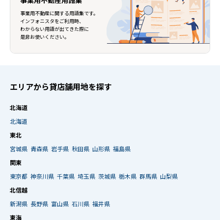
事業用不動産用語集
事業用不動産に関する用語集です。
インフォニスタをご利用時、
わからない用語が出てきた際に
是非お使いください。
エリアから貸店舗用地を探す
北海道
北海道
東北
宮城県
青森県
岩手県
秋田県
山形県
福島県
関東
東京都
神奈川県
千葉県
埼玉県
茨城県
栃木県
群馬県
山梨県
北信越
新潟県
長野県
富山県
石川県
福井県
東海