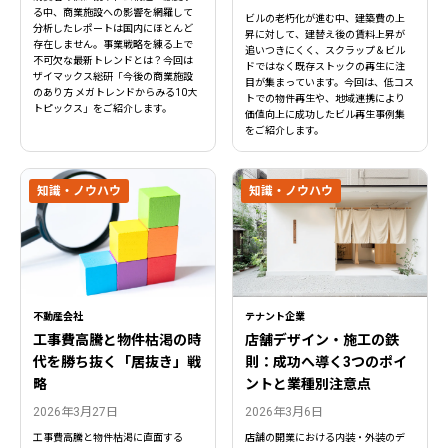
る中、商業施設への影響を網羅して
ビルの老朽化が進む中、建築費の上
分析したレポートは国内にほとんど
昇に対して、建替え後の賃料上昇が
存在しません。事業戦略を練る上で
追いつきにくく、スクラップ＆ビル
不可欠な最新トレンドとは？今回は
ドではなく既存ストックの再生に注
ザイマックス総研「今後の商業施設
目が集まっています。今回は、低コス
のあり方 メガトレンドからみる10大
トでの物件再生や、地域連携により
トピックス」をご紹介します。
価値向上に成功したビル再生事例集
をご紹介します。
知識・ノウハウ
知識・ノウハウ
不動産会社
テナント企業
工事費高騰と物件枯渇の時
店舗デザイン・施工の鉄
代を勝ち抜く「居抜き」戦
則：成功へ導く3つのポイ
略
ントと業種別注意点
2026年3月27日
2026年3月6日
工事費高騰と物件枯渇に直面する
店舗の開業における内装・外装のデ