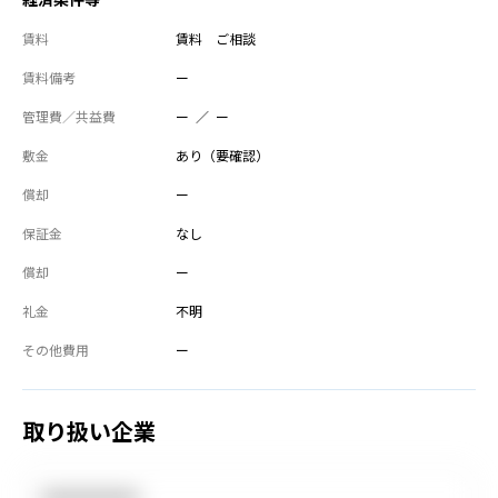
経済条件等
賃料
賃料 ご相談
賃料備考
ー
管理費／共益費
ー ／ ー
敷金
あり（要確認）
償却
ー
保証金
なし
償却
ー
礼金
不明
その他費用
ー
取り扱い企業
●●●●●●●●●●●