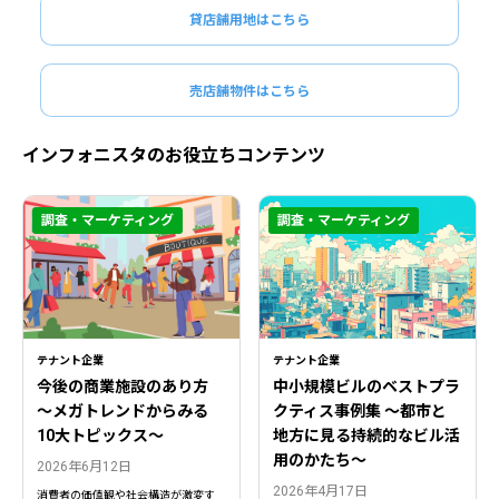
貸店舗用地はこちら
売店舗物件はこちら
インフォニスタのお役立ちコンテンツ
調査・マーケティング
調査・マーケティング
テナント企業
テナント企業
今後の商業施設のあり方
中小規模ビルのベストプラ
〜メガトレンドからみる
クティス事例集 ～都市と
10大トピックス〜
地方に見る持続的なビル活
用のかたち～
2026年6月12日
2026年4月17日
消費者の価値観や社会構造が激変す