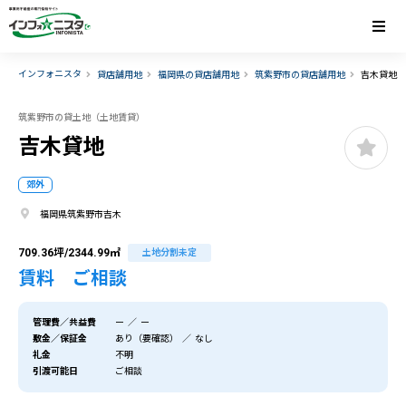
インフォニスタ
貸店舗用地
福岡県の貸店舗用地
筑紫野市の貸店舗用地
吉木貸地
筑紫野市の貸土地（土地賃貸）
吉木貸地
郊外
福岡県筑紫野市吉木
709.36坪/2344.99㎡
土地分割未定
賃料 ご相談
管理費／共益費
ー ／ ー
敷金／保証金
あり（要確認） ／ なし
礼金
不明
引渡可能日
ご相談