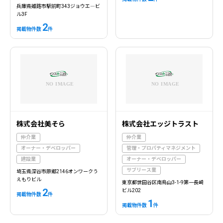
兵庫県姫路市駅前町343ジョウエ―ビ
ル3F
2
掲載物件数
件
株式会社美そら
株式会社エッジトラスト
仲介業
仲介業
オーナー・デベロッパー
管理・プロパティマネジメント
建設業
オーナー・デベロッパー
サブリース業
埼玉県深谷市原郷2146オンワークう
えもりビル
東京都世田谷区南烏山3-1-9第一長崎
2
ビル202
掲載物件数
件
1
掲載物件数
件