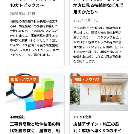
10大トピックス〜
地方に見る持続的なビル活
用のかたち～
2026年6月12日
2026年4月17日
消費者の価値観や社会構造が激変す
る中、商業施設への影響を網羅して
ビルの老朽化が進む中、建築費の上
分析したレポートは国内にほとんど
昇に対して、建替え後の賃料上昇が
存在しません。事業戦略を練る上で
追いつきにくく、スクラップ＆ビル
不可欠な最新トレンドとは？今回は
ドではなく既存ストックの再生に注
ザイマックス総研「今後の商業施設
目が集まっています。今回は、低コス
のあり方 メガトレンドからみる10大
トでの物件再生や、地域連携により
トピックス」をご紹介します。
価値向上に成功したビル再生事例集
をご紹介します。
知識・ノウハウ
知識・ノウハウ
不動産会社
テナント企業
工事費高騰と物件枯渇の時
店舗デザイン・施工の鉄
代を勝ち抜く「居抜き」戦
則：成功へ導く3つのポイ