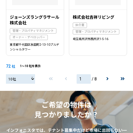
ジョーンズラングラサール
株式会社吉祥リビング
株式会社
仲介業
管理・プロパティマネジメント
管理・プロパティマネジメント
オーナー・デベロッパー
埼玉県所沢市西所沢1-5-16
東京都千代田区永田町2-13-10プルデ
ンシャルタワー
72
社
1〜10 社を表示
/ 8
20社
ご希望の物件は
見つかりましたか？
インフォニスタでは、テナント募集中だけど市場に出回らない一