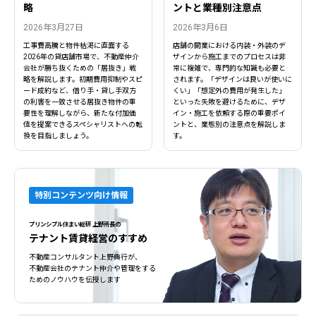
略
ントと業種別注意点
2026年3月27日
2026年3月6日
工事費高騰と物件枯渇に直面する
店舗の開業における内装・外装のデ
2026年の貸店舗市場で、不動産仲介
ザインから施工までのプロセスは非
会社が勝ち抜くための「居抜き」戦
常に複雑で、専門的な知識も必要と
略を解説します。初期費用抑制やスピ
されます。「デザインは良いが使いに
ード成約など、借り手・貸し手双方
くい」「想定外の費用が発生した」
の利害を一致させる居抜き物件の重
といった失敗を避けるために、デザ
要性を理解しながら、新たな付加価
イン・施工を依頼する際の重要ポイ
値を提案できるスペシャリストへの転
ントと、業態別の注意点を解説しま
換を目指しましょう。
す。
特別コンテンツ向け情報
プリンシプル住まい総研 上野所長の
テナント賃貸経営のすすめ
不動産コンサルタント上野典行が、
不動産会社のテナント仲介や管理をする
ためのノウハウを伝授します