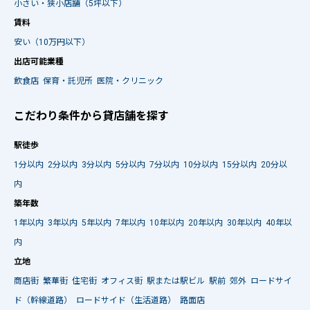
小さい・狭小店舗（5坪以下）
賃料
安い（10万円以下）
出店可能業種
飲食店
保育・託児所
医院・クリニック
こだわり条件から貸店舗を探す
駅徒歩
1分以内
2分以内
3分以内
5分以内
7分以内
10分以内
15分以内
20分以
内
築年数
1年以内
3年以内
5年以内
7年以内
10年以内
20年以内
30年以内
40年以
内
立地
商店街
繁華街
住宅街
オフィス街
駅または駅ビル
駅前
郊外
ロードサイ
ド（幹線道路）
ロードサイド（生活道路）
路面店