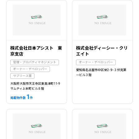
株式会社日本アシスト 東
株式会社ディーシー・クリ
京支店
エイト
管理・プロパティマネジメント
オーナー・デベロッパー
オーナー・デベロッパー
愛知県名古屋市中区栄2-９-３伏見第
一ビル３階
サブリース業
大阪府大阪市天王寺区東高津町11-9
サムティ上本町ビル８階
1
掲載物件数
件