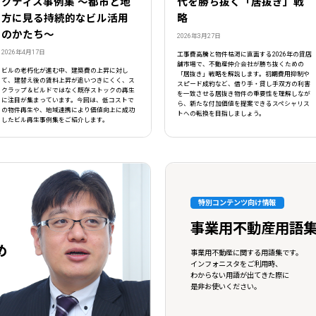
クティス事例集 ～都市と地
代を勝ち抜く「居抜き」戦
方に見る持続的なビル活用
略
のかたち～
2026年3月27日
2026年4月17日
工事費高騰と物件枯渇に直面する2026年の貸店
舗市場で、不動産仲介会社が勝ち抜くための
ビルの老朽化が進む中、建築費の上昇に対し
「居抜き」戦略を解説します。初期費用抑制や
て、建替え後の賃料上昇が追いつきにくく、ス
スピード成約など、借り手・貸し手双方の利害
クラップ＆ビルドではなく既存ストックの再生
を一致させる居抜き物件の重要性を理解しなが
に注目が集まっています。今回は、低コストで
ら、新たな付加価値を提案できるスペシャリス
の物件再生や、地域連携により価値向上に成功
トへの転換を目指しましょう。
したビル再生事例集をご紹介します。
特別コンテンツ向け情報
事業用不動産用語
め
事業用不動産に関する用語集です。
インフォニスタをご利用時、
わからない用語が出てきた際に
是非お使いください。