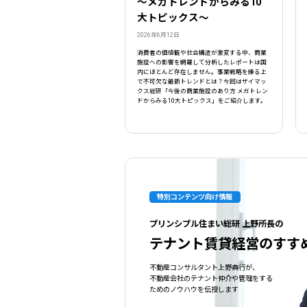
〜メガトレンドからみる10
大トピックス〜
2026年6月12日
消費者の価値観や社会構造が激変する中、商業
施設への影響を網羅して分析したレポートは国
内にほとんど存在しません。事業戦略を練る上
で不可欠な最新トレンドとは？今回はザイマッ
クス総研「今後の商業施設のあり方 メガトレン
ドからみる10大トピックス」をご紹介します。
特別コンテンツ向け情報
プリンシプル住まい総研 上野所長の
テナント賃貸経営のすす
不動産コンサルタント上野典行が、
不動産会社のテナント仲介や管理をする
ためのノウハウを伝授します