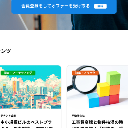
会員登録をしてオファーを受け取る
無料
テンツ
調査・マーケティング
知識・ノウハウ
閉じる
テナント企業
不動産会社
中小規模ビルのベストプラ
工事費高騰と物件枯渇の時