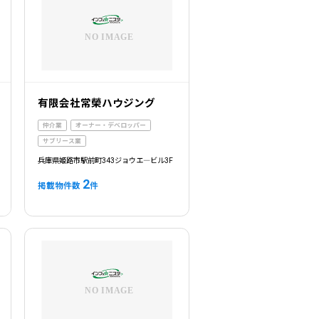
有限会社常榮ハウジング
仲介業
オーナー・デベロッパー
サブリース業
兵庫県姫路市駅前町343ジョウエ―ビル3F
2
掲載物件数
件