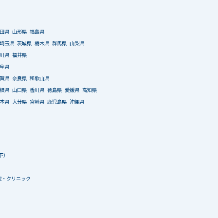
田県
山形県
福島県
埼玉県
茨城県
栃木県
群馬県
山梨県
川県
福井県
阜県
賀県
奈良県
和歌山県
根県
山口県
香川県
徳島県
愛媛県
高知県
本県
大分県
宮崎県
鹿児島県
沖縄県
下）
院・クリニック