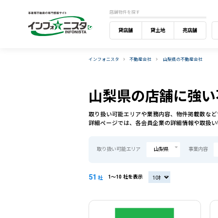
店舗物件を探す
貸店舗
貸土地
売店舗
インフォニスタ
不動産会社
山梨県の不動産会社
山梨県の店舗に強い
取り扱い可能エリアや業務内容、物件掲載数など
詳細ページでは、各会員企業の詳細情報や取扱い
取り扱い可能エリア
山梨県
事業内容
51
1〜10 社を表示
20社
社