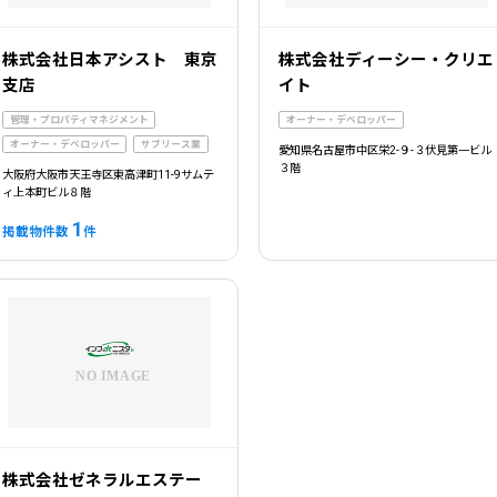
株式会社日本アシスト 東京
株式会社ディーシー・クリエ
支店
イト
管理・プロパティマネジメント
オーナー・デベロッパー
オーナー・デベロッパー
サブリース業
愛知県名古屋市中区栄2-９-３伏見第一ビル
３階
大阪府大阪市天王寺区東高津町11-9サムテ
ィ上本町ビル８階
1
掲載物件数
件
株式会社ゼネラルエステー