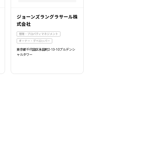
ジョーンズラングラサール株
式会社
管理・プロパティマネジメント
オーナー・デベロッパー
東京都千代田区永田町2-13-10プルデンシ
ャルタワー