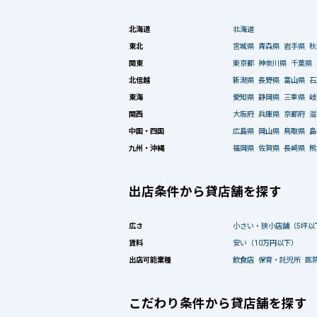
北海道
北海道
東北
宮城県
青森県
岩手県
秋
関東
東京都
神奈川県
千葉県
北信越
新潟県
長野県
富山県
石
東海
愛知県
静岡県
三重県
岐
関西
大阪府
兵庫県
京都府
滋
中国・四国
広島県
岡山県
鳥取県
島
九州・沖縄
福岡県
佐賀県
長崎県
熊
出店条件から貸店舗を探す
広さ
小さい・狭小店舗（5坪以
賃料
安い（10万円以下）
出店可能業種
飲食店
保育・託児所
医
こだわり条件から貸店舗を探す