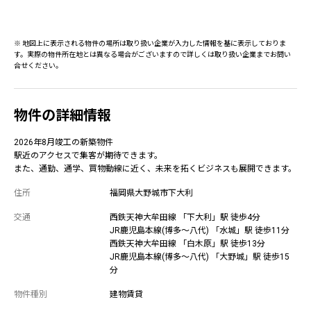
※ 地図上に表示される物件の場所は取り扱い企業が入力した情報を基に表示しておりま
す。実際の物件所在地とは異なる場合がございますので詳しくは取り扱い企業までお問い
合せください。
物件の詳細情報
2026年8月竣工の新築物件
駅近のアクセスで集客が期待できます。
また、通勤、通学、買物動線に近く、未来を拓くビジネスも展開できます。
住所
福岡県大野城市下大利
交通
西鉄天神大牟田線 「下大利」駅 徒歩4分
JR鹿児島本線(博多～八代) 「水城」駅 徒歩11分
西鉄天神大牟田線 「白木原」駅 徒歩13分
JR鹿児島本線(博多～八代) 「大野城」駅 徒歩15
分
物件種別
建物賃貸