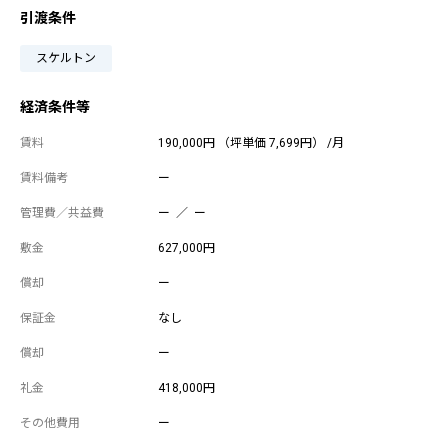
引渡条件
スケルトン
経済条件等
賃料
190,000円 （坪単価 7,699円） /月
賃料備考
ー
管理費／共益費
ー ／ ー
敷金
627,000円
償却
ー
保証金
なし
償却
ー
礼金
418,000円
その他費用
ー