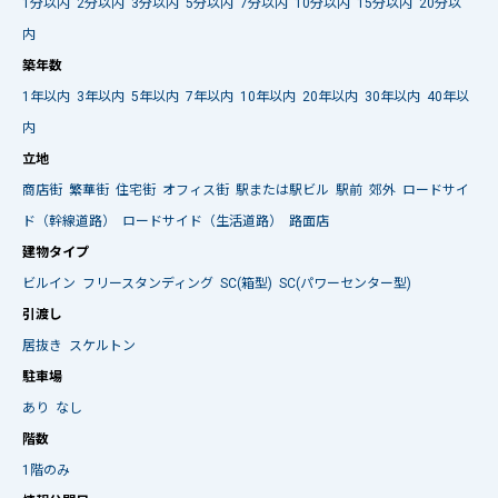
1分以内
2分以内
3分以内
5分以内
7分以内
10分以内
15分以内
20分以
内
築年数
1年以内
3年以内
5年以内
7年以内
10年以内
20年以内
30年以内
40年以
内
立地
商店街
繁華街
住宅街
オフィス街
駅または駅ビル
駅前
郊外
ロードサイ
ド（幹線道路）
ロードサイド（生活道路）
路面店
建物タイプ
ビルイン
フリースタンディング
SC(箱型)
SC(パワーセンター型)
引渡し
居抜き
スケルトン
駐車場
あり
なし
階数
1階のみ