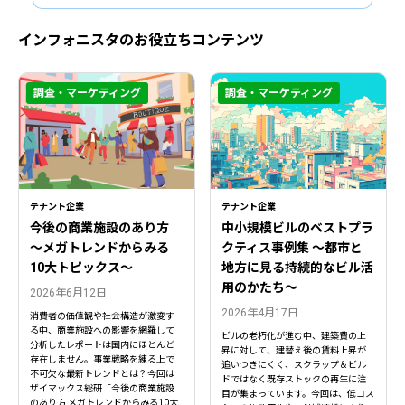
インフォニスタのお役立ちコンテンツ
調査・マーケティング
調査・マーケティング
テナント企業
テナント企業
今後の商業施設のあり方
中小規模ビルのベストプラ
〜メガトレンドからみる
クティス事例集 ～都市と
10大トピックス〜
地方に見る持続的なビル活
用のかたち～
2026年6月12日
2026年4月17日
消費者の価値観や社会構造が激変す
る中、商業施設への影響を網羅して
ビルの老朽化が進む中、建築費の上
分析したレポートは国内にほとんど
昇に対して、建替え後の賃料上昇が
存在しません。事業戦略を練る上で
追いつきにくく、スクラップ＆ビル
不可欠な最新トレンドとは？今回は
ドではなく既存ストックの再生に注
ザイマックス総研「今後の商業施設
目が集まっています。今回は、低コス
のあり方 メガトレンドからみる10大