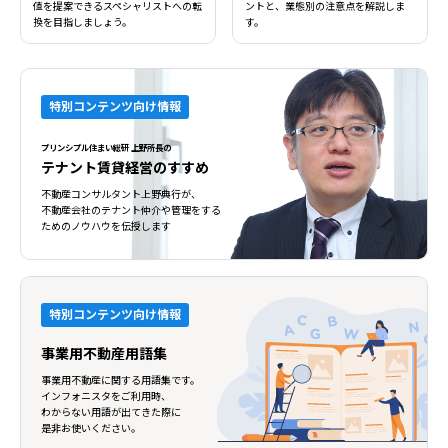
値を提案できるスペシャリストへの転
ントと、業態別の注意点を解説しま
換を目指しましょう。
す。
特別コンテンツ向け情報
プリンシプル住まい総研 上野所長の
テナント賃貸経営のすすめ
不動産コンサルタント上野典行が、
不動産会社のテナント仲介や管理をする
ためのノウハウを伝授します
特別コンテンツ向け情報
事業用不動産用語集
事業用不動産に関する用語集です。
インフォニスタをご利用時、
わからない用語が出てきた際に
是非お使いください。