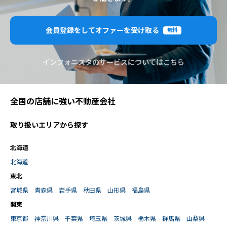
会員登録をしてオファーを受け取る
無料
インフォニスタのサービスについてはこちら
全国の店舗に強い不動産会社
取り扱いエリアから探す
北海道
北海道
東北
宮城県
青森県
岩手県
秋田県
山形県
福島県
関東
東京都
神奈川県
千葉県
埼玉県
茨城県
栃木県
群馬県
山梨県