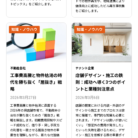
トでの物件再生や、地域連携により
トピックス」をご紹介します。
価値向上に成功したビル再生事例集
をご紹介します。
知識・ノウハウ
知識・ノウハウ
不動産会社
テナント企業
工事費高騰と物件枯渇の時
店舗デザイン・施工の鉄
代を勝ち抜く「居抜き」戦
則：成功へ導く3つのポイ
略
ントと業種別注意点
2026年3月27日
2026年3月6日
工事費高騰と物件枯渇に直面する
店舗の開業における内装・外装のデ
2026年の貸店舗市場で、不動産仲介
ザインから施工までのプロセスは非
会社が勝ち抜くための「居抜き」戦
常に複雑で、専門的な知識も必要と
略を解説します。初期費用抑制やスピ
されます。「デザインは良いが使いに
ード成約など、借り手・貸し手双方
くい」「想定外の費用が発生した」
の利害を一致させる居抜き物件の重
といった失敗を避けるために、デザ
要性を理解しながら、新たな付加価
イン・施工を依頼する際の重要ポイ