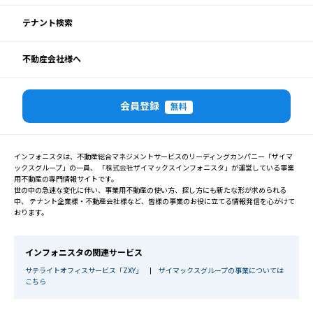
テナント検索
不動産会社様へ
会員登録
無料
インフォニスタは、不動産総合マネジメントサービスのリーディングカンパニー「ザイマ
ックスグループ」の一員、 「株式会社ザイマックスインフォニスタ」が運営している事業
用不動産の専門情報サイトです。
世の中の急速な変化に伴い、事業用不動産の使い方、探し方にも新たな形が求められる
中、 テナント企業様・不動産会社様など、皆様の事業のお役に立てる情報発信を心がけて
おります。
インフォニスタの関連サービス
サテライトオフィスサービス「ZXY」
|
ザイマックスグループの事業については
こちら