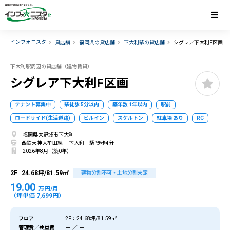
インフォニスタ
貸店舗
福岡県の貸店舗
下大利駅の貸店舗
シグレア下大利F区画
下大利駅周辺の貸店舗（建物賃貸）
シグレア下大利F区画
テナント募集中
駅徒歩 5分以内
築年数 1年以内
駅前
ロードサイド(生活道路)
ビルイン
スケルトン
駐車場 あり
RC
福岡県大野城市下大利
西鉄天神大牟田線 「下大利」駅 徒歩4分
2026年8月（築0年）
2F
24.68坪/81.59㎡
建物分割不可・土地分割未定
19.00
万円/月
（坪単価 7,699円）
フロア
2F：24.68坪/81.59㎡
管理費／共益費
ー ／ ー