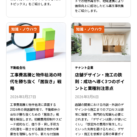
トでの物件再生や、地域連携により
トピックス」をご紹介します。
価値向上に成功したビル再生事例集
をご紹介します。
知識・ノウハウ
知識・ノウハウ
不動産会社
テナント企業
工事費高騰と物件枯渇の時
店舗デザイン・施工の鉄
代を勝ち抜く「居抜き」戦
則：成功へ導く3つのポイ
略
ントと業種別注意点
2026年3月27日
2026年3月6日
工事費高騰と物件枯渇に直面する
店舗の開業における内装・外装のデ
2026年の貸店舗市場で、不動産仲介
ザインから施工までのプロセスは非
会社が勝ち抜くための「居抜き」戦
常に複雑で、専門的な知識も必要と
略を解説します。初期費用抑制やスピ
されます。「デザインは良いが使いに
ード成約など、借り手・貸し手双方
くい」「想定外の費用が発生した」
の利害を一致させる居抜き物件の重
といった失敗を避けるために、デザ
要性を理解しながら、新たな付加価
イン・施工を依頼する際の重要ポイ