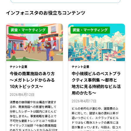
インフォニスタのお役立ちコンテンツ
調査・マーケティング
調査・マーケティング
テナント企業
テナント企業
今後の商業施設のあり方
中小規模ビルのベストプラ
〜メガトレンドからみる
クティス事例集 ～都市と
10大トピックス〜
地方に見る持続的なビル活
用のかたち～
2026年6月12日
2026年4月17日
消費者の価値観や社会構造が激変す
る中、商業施設への影響を網羅して
ビルの老朽化が進む中、建築費の上
分析したレポートは国内にほとんど
昇に対して、建替え後の賃料上昇が
存在しません。事業戦略を練る上で
追いつきにくく、スクラップ＆ビル
不可欠な最新トレンドとは？今回は
ドではなく既存ストックの再生に注
ザイマックス総研「今後の商業施設
目が集まっています。今回は、低コス
のあり方 メガトレンドからみる10大