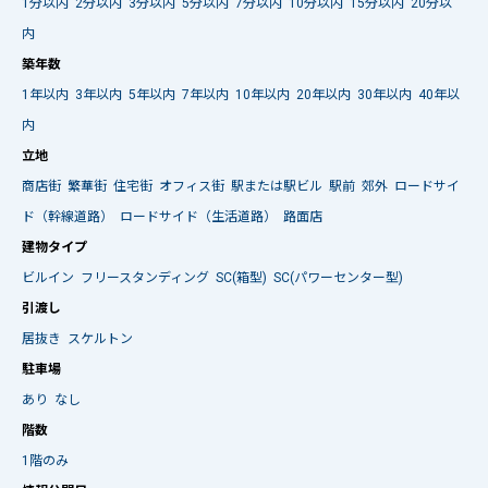
1分以内
2分以内
3分以内
5分以内
7分以内
10分以内
15分以内
20分以
内
築年数
1年以内
3年以内
5年以内
7年以内
10年以内
20年以内
30年以内
40年以
内
立地
商店街
繁華街
住宅街
オフィス街
駅または駅ビル
駅前
郊外
ロードサイ
ド（幹線道路）
ロードサイド（生活道路）
路面店
建物タイプ
ビルイン
フリースタンディング
SC(箱型)
SC(パワーセンター型)
引渡し
居抜き
スケルトン
駐車場
あり
なし
階数
1階のみ