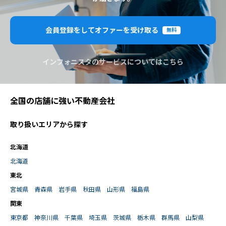
会員登録をしてオファーを受け取る
無料
インフォニスタのサービスについてはこちら
全国の店舗に強い不動産会社
取り扱いエリアから探す
北海道
北海道
東北
宮城県
青森県
岩手県
秋田県
山形県
福島県
関東
東京都
神奈川県
千葉県
埼玉県
茨城県
栃木県
群馬県
山梨県