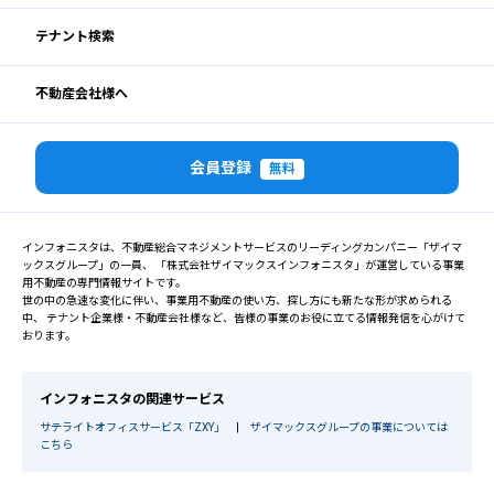
テナント検索
不動産会社様へ
会員登録
無料
インフォニスタは、不動産総合マネジメントサービスのリーディングカンパニー「ザイマ
ックスグループ」の一員、 「株式会社ザイマックスインフォニスタ」が運営している事業
用不動産の専門情報サイトです。
世の中の急速な変化に伴い、事業用不動産の使い方、探し方にも新たな形が求められる
中、 テナント企業様・不動産会社様など、皆様の事業のお役に立てる情報発信を心がけて
おります。
インフォニスタの関連サービス
サテライトオフィスサービス「ZXY」
|
ザイマックスグループの事業については
こちら