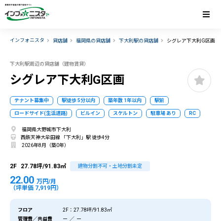
インフォニスタ
貸店舗
福岡県の貸店舗
下大利駅の貸店舗
シグレア下大利G区画
下大利駅周辺の貸店舗（建物賃貸）
シグレア下大利G区画
テナント募集中
駅徒歩 5分以内
築年数 1年以内
駅前
ロードサイド(生活道路)
ビルイン
スケルトン
駐車場 あり
RC
福岡県大野城市下大利
西鉄天神大牟田線 「下大利」駅 徒歩4分
2026年8月（築0年）
2F
27.78坪/91.83㎡
建物分割不可・土地分割未定
22.00
万円/月
（坪単価 7,919円）
フロア
2F：27.78坪/91.83㎡
管理費／共益費
ー ／ ー