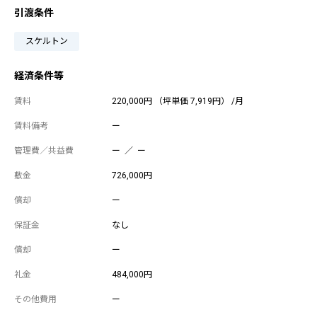
引渡条件
スケルトン
経済条件等
賃料
220,000円 （坪単価 7,919円） /月
賃料備考
ー
管理費／共益費
ー ／ ー
敷金
726,000円
償却
ー
保証金
なし
償却
ー
礼金
484,000円
その他費用
ー