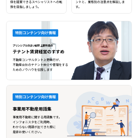
値を提案できるスペシャリストへの転
ントと、業態別の注意点を解説しま
換を目指しましょう。
す。
特別コンテンツ向け情報
プリンシプル住まい総研 上野所長の
テナント賃貸経営のすすめ
不動産コンサルタント上野典行が、
不動産会社のテナント仲介や管理をする
ためのノウハウを伝授します
特別コンテンツ向け情報
事業用不動産用語集
事業用不動産に関する用語集です。
インフォニスタをご利用時、
わからない用語が出てきた際に
是非お使いください。