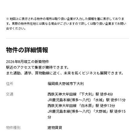
※ 地図上に表示される物件の場所は取り扱い企業が入力した情報を基に表示しておりま
す。実際の物件所在地とは異なる場合がございますので詳しくは取り扱い企業までお問い
合せください。
物件の詳細情報
2026年8月竣工の新築物件
駅近のアクセスで集客が期待できます。
また通勤、通学、買物動線に近く、未来を拓くビジネスも展開できます。
住所
福岡県大野城市下大利
交通
西鉄天神大牟田線 「下大利」駅 徒歩4分
JR鹿児島本線(博多～八代) 「水城」駅 徒歩11分
西鉄天神大牟田線 「白木原」駅 徒歩13分
JR鹿児島本線(博多～八代) 「大野城」駅 徒歩15
分
物件種別
建物賃貸