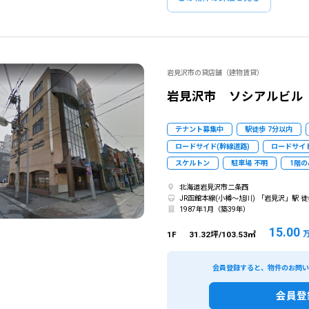
岩見沢市の貸店舗（建物賃貸）
岩見沢市 ソシアルビル 
テナント募集中
駅徒歩 7分以内
ロードサイド(幹線道路)
ロードサイド
スケルトン
駐車場 不明
1階の
北海道岩見沢市二条西
JR函館本線(小樽～旭川) 「岩見沢」駅 徒
1987年1月（築39年）
15.00
1F
31.32坪/103.53㎡
会員登録すると、物件のお問
会員登