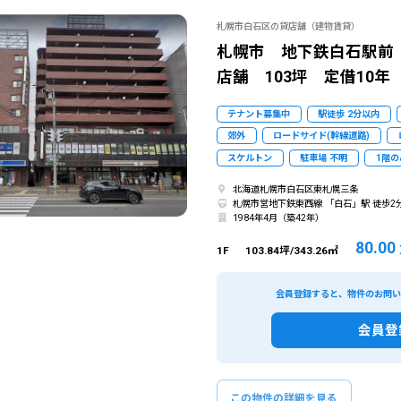
札幌市白石区の貸店舗（建物賃貸）
札幌市 地下鉄白石駅前
店舗 103坪 定借10年
テナント募集中
駅徒歩 2分以内
郊外
ロードサイド(幹線道路)
スケルトン
駐車場 不明
1階の
北海道札幌市白石区東札幌三条
札幌市営地下鉄東西線 「白石」駅 徒歩2
1984年4月（築42年）
80.00
1F
103.84坪/343.26㎡
会員登録すると、物件のお問
会員登
この物件の詳細を見る