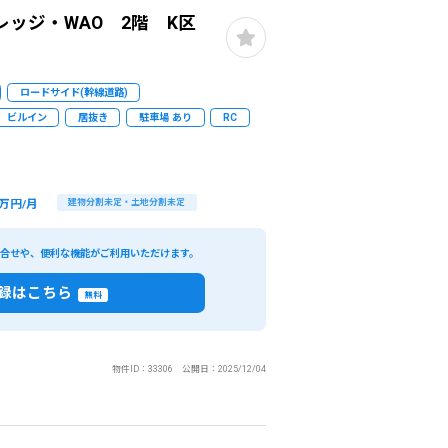
ッジ・WAO 2階 K区
ロードサイド(幹線道路)
ビルイン
居抜き
駐車場 あり
RC
万円/月
建物分割未定・土地分割未定
い合せや、便利な機能がご利用いただけます。
録はこちら
無料
物件ID：33306 公開日：2025/12/04