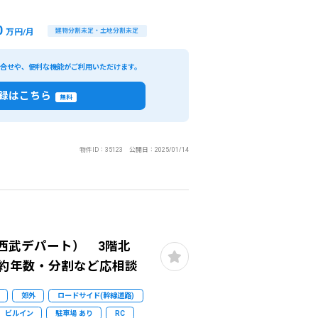
0
万円/月
建物分割未定・土地分割未定
い合せや、便利な機能がご利用いただけます。
録はこちら
無料
物件ID：35123 公開日：2025/01/14
旧西武デパート） 3階北
契約年数・分割など応相談
郊外
ロードサイド(幹線道路)
ビルイン
駐車場 あり
RC