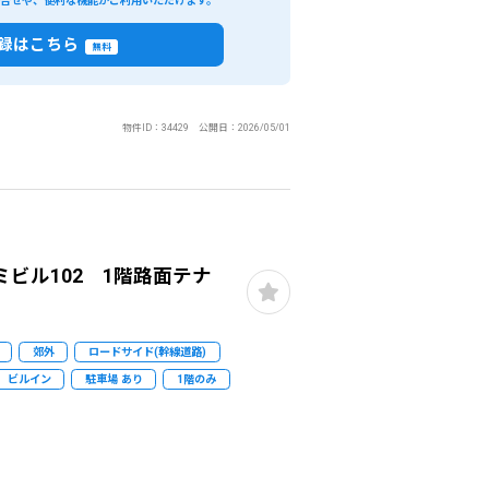
い合せや、便利な機能がご利用いただけます。
閉じる
録はこちら
件で検索
無料
があります。）
物件ID：34429 公開日：2026/05/01
ビル102 1階路面テナ
郊外
ロードサイド(幹線道路)
ビルイン
駐車場 あり
1階のみ