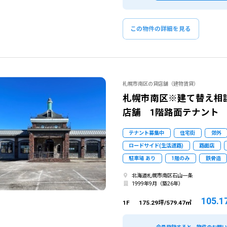
この物件の詳細を見る
札幌市南区の貸店舗（建物賃貸）
札幌市南区※建て替え相
店舗 1階路面テナント 
テナント募集中
住宅街
郊外
ロードサイド(生活道路)
路面店
駐車場 あり
1階のみ
鉄骨造
北海道札幌市南区石山一条
1999年9月（築26年）
105.1
1F
175.29坪/579.47㎡
該当物件数
56
件
エリア
出店