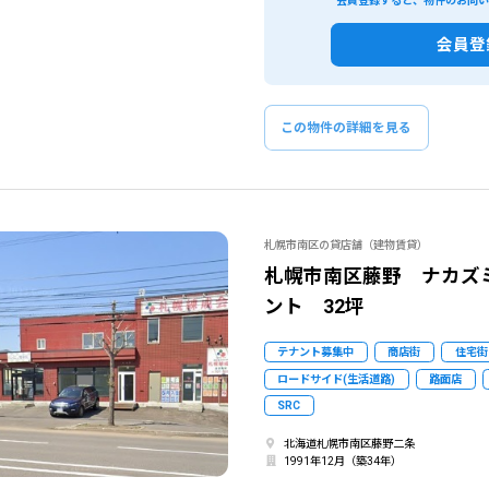
会員登録すると、物件のお問
閉じる
閉じる
会員登
この条
ものを全て選択してください。（例：「JR山手線 新宿駅」と「小田急線 新宿駅」では検索結果が異なる場合
この物件の詳細を見る
札幌市南区の貸店舗（建物賃貸）
札幌市南区藤野 ナカズミ
ント 32坪
テナント募集中
商店街
住宅街
ロードサイド(生活道路)
路面店
SRC
北海道札幌市南区藤野二条
1991年12月（築34年）