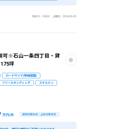
物件ID：33829 公開日：2024/06/03
談可※石山一条四丁目・貸
175坪
ロードサイド(幹線道路)
フリースタンディング
スケルトン
閉じる
7
万円/月
建物分割未定・土地分割未定
条件
こだわり条件