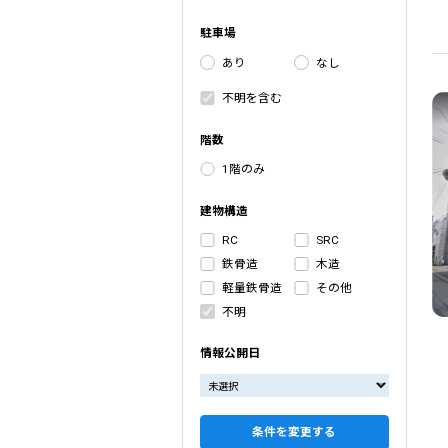
駐車場
あり
なし
不明を含む
階数
1階のみ
建物構造
RC
SRC
鉄骨造
木造
軽量鉄骨造
その他
不明
情報公開日
条件を変更する