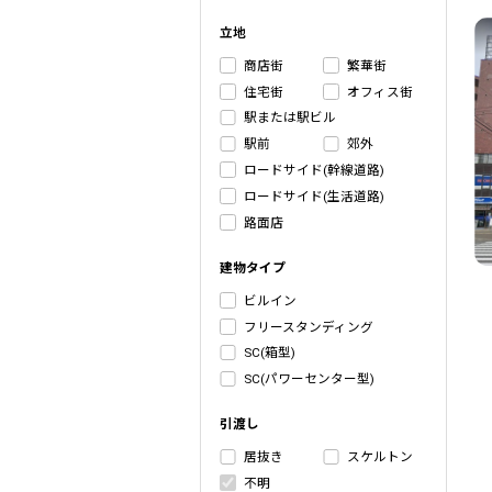
立地
商店街
繁華街
住宅街
オフィス街
駅または駅ビル
駅前
郊外
ロードサイド(幹線道路)
ロードサイド(生活道路)
路面店
建物タイプ
ビルイン
フリースタンディング
SC(箱型)
SC(パワーセンター型)
引渡し
居抜き
スケルトン
不明