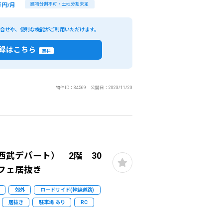
万円/月
建物分割不可・土地分割未定
い合せや、便利な機能がご利用いただけます。
録はこちら
無料
物件ID：34569 公開日：2023/11/20
西武デパート） 2階 30
フェ居抜き
郊外
ロードサイド(幹線道路)
居抜き
駐車場 あり
RC