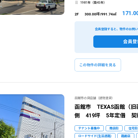
1981年（築45年）
171.0
2F
300.00坪/991.74㎡
会員登録すると、物件のお問
会員登
この物件の詳細を見る
函館市の貸店舗（建物賃貸）
函館市 TEXAS函館（
側 419坪 5年定借 
テナント募集中
商店街
住宅街
ロードサイド(生活道路)
路面店