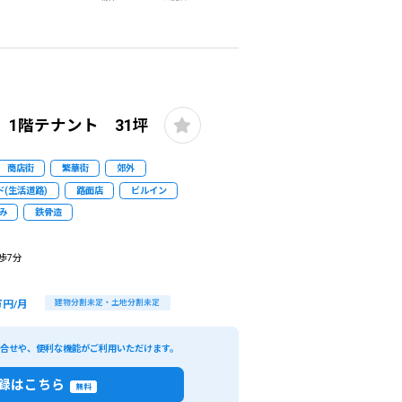
1階テナント 31坪
商店街
繁華街
郊外
(生活道路)
路面店
ビルイン
み
鉄骨造
歩7分
万円/月
建物分割未定・土地分割未定
い合せや、便利な機能がご利用いただけます。
録はこちら
無料