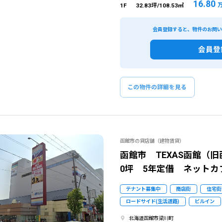
16.80
1F
32.83坪/108.53㎡
会員登録すると、物件のお問
会員登
この物件の詳細を見る
函館市の貸店舗（建物賃貸）
函館市 TEXAS函館（旧
0坪 5年定借 ネットカ
テナント募集中
商店街
住宅街
ロードサイド(生活道路)
ビルイン
北海道函館市梁川町