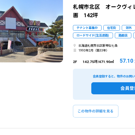
札幌市北区 オークヴィレ
画 142坪
テナント募集中
住宅街
郊外
ロードサイド(生活道路)
路面店
北海道札幌市北区新琴似七条
1993年2月（築33年）
57.10
2F
142.75坪/471.90㎡
会員登録すると、物件のお問
会員登
この物件の詳細を見る