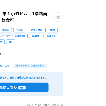
 第１小竹ビル 1階路面
 飲食可
商店街
住宅街
オフィス街
駅前
ロードサイド(生活道路)
路面店
ビルイン
み
RC
分
万円/月
建物分割未定・土地分割未定
い合せや、便利な機能がご利用いただけます。
録はこちら
無料
物件ID：33505 公開日：2025/10/30