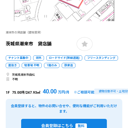
潮来市の貸店舗（建物賃貸）
茨城県潮来市 貸店舗
テナント募集中
郊外
ロードサイド(幹線道路)
フリースタンディング
居抜き
駐車場 不明
1階のみ
鉄骨造
茨城県潮来市曲松
不明
40.00
建物分割不可・土地分
万円/月 ※ご相談可能
1F
75.00坪/247.93㎡
会員登録すると、物件のお問い合せや、便利な機能がご利用いただけ
ます。
会員登録はこちら
無料