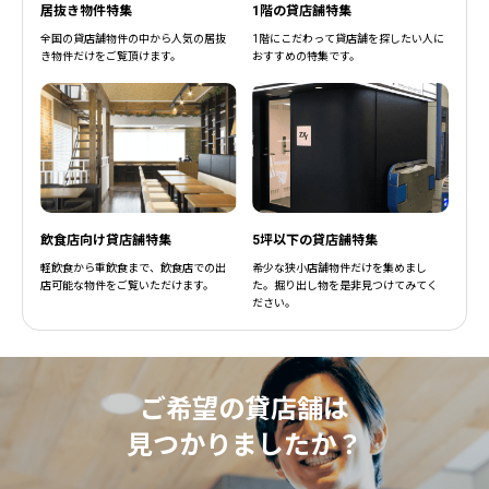
居抜き物件特集
1階の貸店舗特集
全国の貸店舗物件の中から人気の居抜
1階にこだわって貸店舗を探したい人に
き物件だけをご覧頂けます。
おすすめの特集です。
飲食店向け貸店舗特集
5坪以下の貸店舗特集
軽飲食から重飲食まで、飲食店での出
希少な狭小店舗物件だけを集めまし
店可能な物件をご覧いただけます。
た。掘り出し物を是非見つけてみてく
ださい。
ご希望の貸店舗は
見つかりましたか？