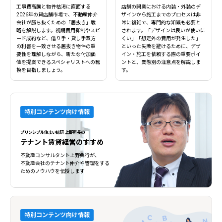
工事費高騰と物件枯渇に直面する
店舗の開業における内装・外装のデ
2026年の貸店舗市場で、不動産仲介
ザインから施工までのプロセスは非
会社が勝ち抜くための「居抜き」戦
常に複雑で、専門的な知識も必要と
略を解説します。初期費用抑制やスピ
されます。「デザインは良いが使いに
ード成約など、借り手・貸し手双方
くい」「想定外の費用が発生した」
の利害を一致させる居抜き物件の重
といった失敗を避けるために、デザ
要性を理解しながら、新たな付加価
イン・施工を依頼する際の重要ポイ
値を提案できるスペシャリストへの転
ントと、業態別の注意点を解説しま
換を目指しましょう。
す。
特別コンテンツ向け情報
プリンシプル住まい総研 上野所長の
テナント賃貸経営のすすめ
不動産コンサルタント上野典行が、
不動産会社のテナント仲介や管理をする
ためのノウハウを伝授します
特別コンテンツ向け情報