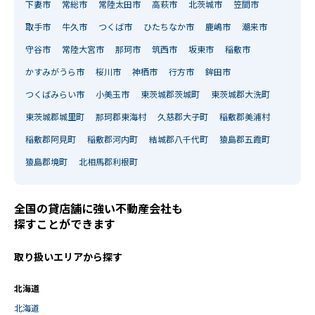
下妻市
常総市
常陸太田市
高萩市
北茨城市
笠間市
取手市
牛久市
つくば市
ひたちなか市
鹿嶋市
潮来市
守谷市
常陸大宮市
那珂市
筑西市
坂東市
稲敷市
かすみがうら市
桜川市
神栖市
行方市
鉾田市
つくばみらい市
小美玉市
東茨城郡茨城町
東茨城郡大洗町
東茨城郡城里町
那珂郡東海村
久慈郡大子町
稲敷郡美浦村
稲敷郡阿見町
稲敷郡河内町
結城郡八千代町
猿島郡五霞町
猿島郡境町
北相馬郡利根町
全国の貸店舗に強い不動産会社も
探すことができます
取り扱いエリアから探す
北海道
北海道