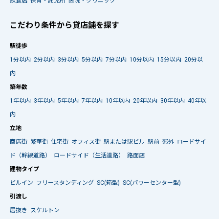
飲食店
保育・託児所
医院・クリニック
こだわり条件から貸店舗を探す
駅徒歩
1分以内
2分以内
3分以内
5分以内
7分以内
10分以内
15分以内
20分以
内
築年数
1年以内
3年以内
5年以内
7年以内
10年以内
20年以内
30年以内
40年以
内
立地
商店街
繁華街
住宅街
オフィス街
駅または駅ビル
駅前
郊外
ロードサイ
ド（幹線道路）
ロードサイド（生活道路）
路面店
建物タイプ
ビルイン
フリースタンディング
SC(箱型)
SC(パワーセンター型)
引渡し
居抜き
スケルトン