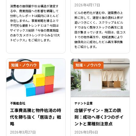
2026年4月17日
消費者の価値観や社会構造が激変す
る中、商業施設への影響を網羅して
ビルの老朽化が進む中、建築費の上
分析したレポートは国内にほとんど
昇に対して、建替え後の賃料上昇が
存在しません。事業戦略を練る上で
追いつきにくく、スクラップ＆ビル
不可欠な最新トレンドとは？今回は
ドではなく既存ストックの再生に注
ザイマックス総研「今後の商業施設
目が集まっています。今回は、低コス
のあり方 メガトレンドからみる10大
トでの物件再生や、地域連携により
トピックス」をご紹介します。
価値向上に成功したビル再生事例集
をご紹介します。
知識・ノウハウ
知識・ノウハウ
閉じる
閉じる
不動産会社
テナント企業
工事費高騰と物件枯渇の時
店舗デザイン・施工の鉄
代を勝ち抜く「居抜き」戦
則：成功へ導く3つのポイ
略
ントと業種別注意点
2026年3月27日
2026年3月6日