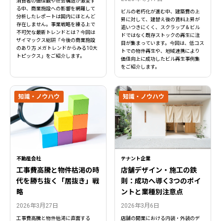
消費者の価値観や社会構造が激変す
る中、商業施設への影響を網羅して
ビルの老朽化が進む中、建築費の上
分析したレポートは国内にほとんど
昇に対して、建替え後の賃料上昇が
存在しません。事業戦略を練る上で
追いつきにくく、スクラップ＆ビル
不可欠な最新トレンドとは？今回は
ドではなく既存ストックの再生に注
ザイマックス総研「今後の商業施設
目が集まっています。今回は、低コス
のあり方 メガトレンドからみる10大
トでの物件再生や、地域連携により
トピックス」をご紹介します。
価値向上に成功したビル再生事例集
をご紹介します。
知識・ノウハウ
知識・ノウハウ
不動産会社
テナント企業
工事費高騰と物件枯渇の時
店舗デザイン・施工の鉄
代を勝ち抜く「居抜き」戦
則：成功へ導く3つのポイ
略
ントと業種別注意点
2026年3月27日
2026年3月6日
工事費高騰と物件枯渇に直面する
店舗の開業における内装・外装のデ