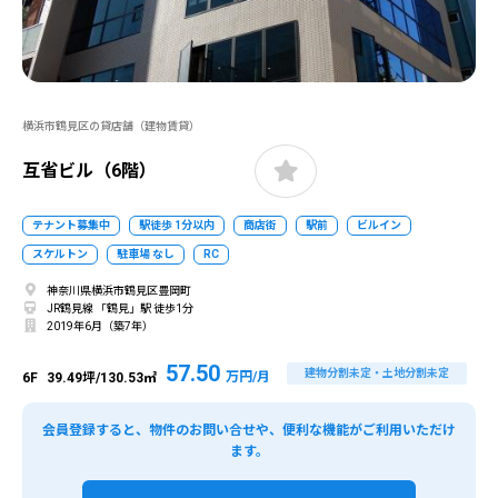
横浜市鶴見区の貸店舗（建物賃貸）
互省ビル（6階）
テナント募集中
駅徒歩 1分以内
商店街
駅前
ビルイン
スケルトン
駐車場 なし
RC
神奈川県横浜市鶴見区豊岡町
JR鶴見線 「鶴見」駅 徒歩1分
2019年6月（築7年）
57.50
建物分割未定・土地分割未定
万円/月
6F
39.49坪/130.53㎡
会員登録すると、物件のお問い合せや、便利な機能がご利用いただけ
ます。