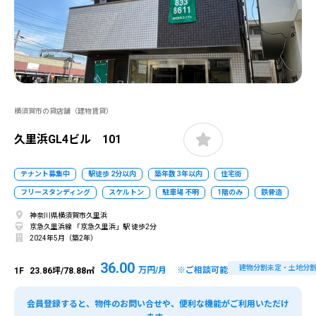
横須賀市の貸店舗（建物賃貸）
久里浜GL4ビル 101
テナント募集中
駅徒歩 2分以内
築年数 3年以内
住宅街
フリースタンディング
スケルトン
駐車場 不明
1階のみ
鉄骨造
神奈川県横須賀市久里浜
京急久里浜線 「京急久里浜」駅 徒歩2分
2024年5月（築2年）
36.00
建物分割未定・土地分
万円/月 ※ご相談可能
1F
23.86坪/78.88㎡
会員登録すると、物件のお問い合せや、便利な機能がご利用いただけ