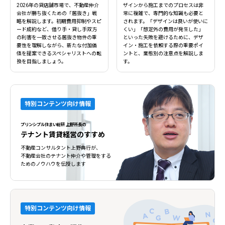
2026年の貸店舗市場で、不動産仲介
ザインから施工までのプロセスは非
会社が勝ち抜くための「居抜き」戦
常に複雑で、専門的な知識も必要と
略を解説します。初期費用抑制やスピ
されます。「デザインは良いが使いに
ード成約など、借り手・貸し手双方
くい」「想定外の費用が発生した」
の利害を一致させる居抜き物件の重
といった失敗を避けるために、デザ
要性を理解しながら、新たな付加価
イン・施工を依頼する際の重要ポイ
値を提案できるスペシャリストへの転
ントと、業態別の注意点を解説しま
換を目指しましょう。
す。
特別コンテンツ向け情報
プリンシプル住まい総研 上野所長の
テナント賃貸経営のすすめ
不動産コンサルタント上野典行が、
不動産会社のテナント仲介や管理をする
ためのノウハウを伝授します
特別コンテンツ向け情報