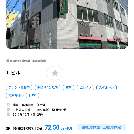
横須賀市の貸店舗（建物賃貸）
Ｌビル
テナント募集中
駅徒歩 1分以内
駅前
ビルイン
スケルトン
駐車場 なし
RC
神奈川県横須賀市久里浜
京急久里浜線 「京急久里浜」駅 徒歩1分
2013年10月（築12年）
72.50
建物分割未定・土地分割未定
万円/月
3F
90.00坪/297.52㎡