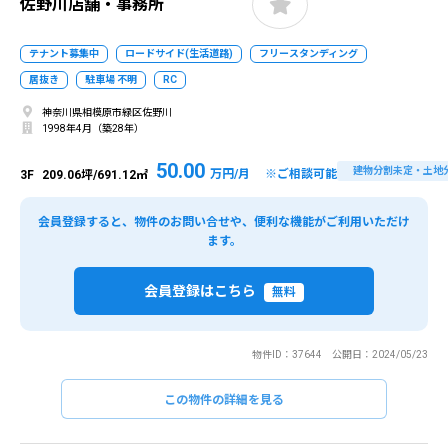
佐野川店舗・事務所
テナント募集中
ロードサイド(生活道路)
フリースタンディング
居抜き
駐車場 不明
RC
神奈川県相模原市緑区佐野川
1998年4月（築28年）
50.00
建物分割未定・土地
万円/月 ※ご相談可能
3F
209.06坪/691.12㎡
会員登録すると、物件のお問い合せや、便利な機能がご利用いただけ
ます。
会員登録はこちら
無料
物件ID：37644 公開日：2024/05/23
この物件の詳細を見る