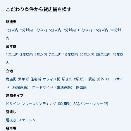
こだわり条件から貸店舗を探す
駅徒歩
1分以内
2分以内
3分以内
5分以内
7分以内
10分以内
15分以内
20分以
内
築年数
1年以内
3年以内
5年以内
7年以内
10年以内
20年以内
30年以内
40年以
内
立地
商店街
繁華街
住宅街
オフィス街
駅または駅ビル
駅前
郊外
ロードサイ
ド（幹線道路）
ロードサイド（生活道路）
路面店
建物タイプ
ビルイン
フリースタンディング
SC(箱型)
SC(パワーセンター型)
引渡し
居抜き
スケルトン
駐車場