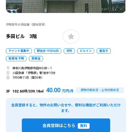
伊勢原市の貸店舗（建物賃貸）
多田ビル 3階
テナント募集中
駅徒歩 10分以内
郊外
ビルイン
居抜き
駐車場 不明
鉄骨造
神奈川県伊勢原市田中268－1
小田急線 「伊勢原」駅 徒歩10分
1990年11月（築35年）
40.00
建物分割未定・土地分割未定
万円/月
3F
102.60坪/339.18㎡
会員登録すると、物件のお問い合せや、便利な機能がご利用いただけ
ます。
会員登録はこちら
無料