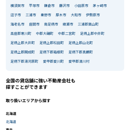
横須賀市
平塚市
鎌倉市
藤沢市
小田原市
茅ヶ崎市
逗子市
三浦市
秦野市
厚木市
大和市
伊勢原市
海老名市
座間市
南足柄市
綾瀬市
三浦郡葉山町
高座郡寒川町
中郡大磯町
中郡二宮町
足柄上郡中井町
足柄上郡大井町
足柄上郡松田町
足柄上郡山北町
足柄上郡開成町
足柄下郡箱根町
足柄下郡真鶴町
足柄下郡湯河原町
愛甲郡愛川町
愛甲郡清川村
全国の貸店舗に強い不動産会社も
探すことができます
取り扱いエリアから探す
北海道
北海道