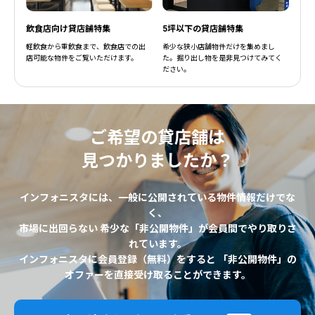
飲食店向け貸店舗特集
5坪以下の貸店舗特集
軽飲食から重飲食まで、飲食店での出
希少な狭小店舗物件だけを集めまし
店可能な物件をご覧いただけます。
た。掘り出し物を是非見つけてみてく
ださい。
ご希望の貸店舗は
見つかりましたか？
インフォニスタには、一般に公開されている物件情報だけでな
く、
市場に出回らない 希少な「非公開物件」が会員間でやり取りさ
れています。
インフォニスタに会員登録（無料）をすると 「非公開物件」の
オファーを直接受け取ることができます。