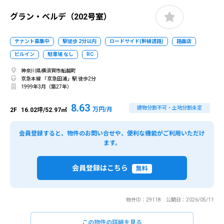
グラン・ベルデ（202号室）
テナント募集中
駅徒歩 2分以内
ロードサイド(幹線道路)
路面店
ビルイン
駐車場 なし
RC
神奈川県横須賀市船越町
京急本線 「京急田浦」駅 徒歩2分
1999年3月（築27年）
8.63
建物分割不可・土地分割未定
万円/月
2F
16.02坪/52.97㎡
会員登録すると、物件のお問い合せや、便利な機能がご利用いただけ
ます。
会員登録はこちら
無料
物件ID：29118 公開日：2026/05/11
この物件の詳細を見る