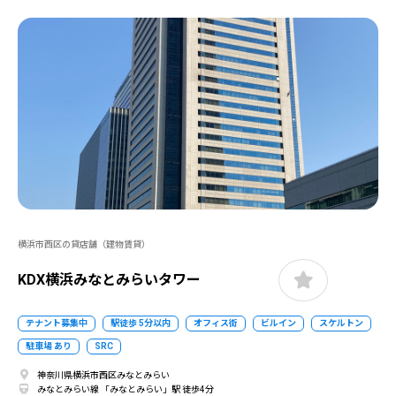
横浜市西区の貸店舗（建物賃貸）
KDX横浜みなとみらいタワー
テナント募集中
駅徒歩 5分以内
オフィス街
ビルイン
スケルトン
駐車場 あり
SRC
神奈川県横浜市西区みなとみらい
みなとみらい線 「みなとみらい」駅 徒歩4分