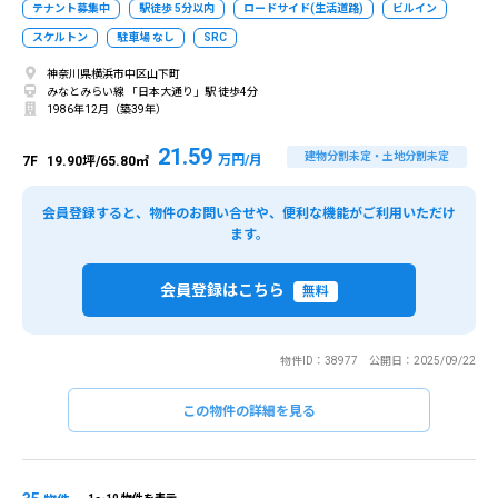
テナント募集中
駅徒歩 5分以内
ロードサイド(生活道路)
ビルイン
スケルトン
駐車場 なし
SRC
神奈川県横浜市中区山下町
みなとみらい線 「日本大通り」駅 徒歩4分
1986年12月（築39年）
21.59
建物分割未定・土地分割未定
万円/月
7F
19.90坪/65.80㎡
会員登録すると、物件のお問い合せや、便利な機能がご利用いただけ
ます。
会員登録はこちら
無料
物件ID：38977 公開日：2025/09/22
閉じる
閉じる
この物件の詳細を見る