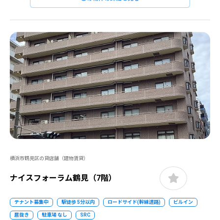
横浜市鶴見区の貸店舗（建物賃貸）
ナイスフォーラム鶴見（7階）
テナント募集中
駅徒歩 5分以内
ロードサイド(幹線道路)
ビルイン
居抜き
駐車場 なし
SRC