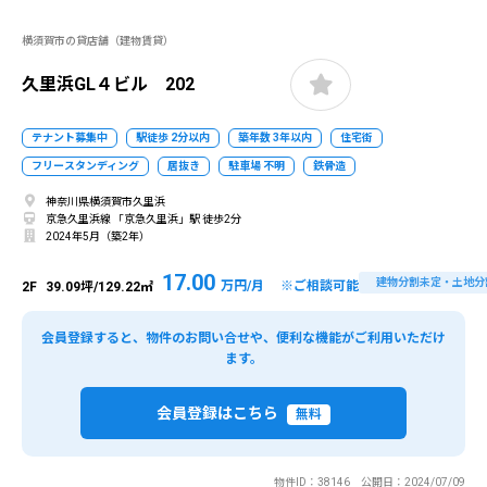
横須賀市の貸店舗（建物賃貸）
久里浜GL４ビル 202
テナント募集中
駅徒歩 2分以内
築年数 3年以内
住宅街
フリースタンディング
居抜き
駐車場 不明
鉄骨造
神奈川県横須賀市久里浜
京急久里浜線 「京急久里浜」駅 徒歩2分
2024年5月（築2年）
17.00
建物分割未定・土地分
万円/月 ※ご相談可能
2F
39.09坪/129.22㎡
会員登録すると、物件のお問い合せや、便利な機能がご利用いただけ
ます。
会員登録はこちら
無料
物件ID：38146 公開日：2024/07/09