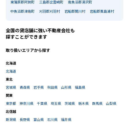
東蒲原郡阿賀町
三島郡出雲崎町
南魚沼郡湯沢町
中魚沼郡津南町
刈羽郡刈羽村
岩船郡関川村
岩船郡粟島浦村
全国の貸店舗に強い不動産会社も
探すことができます
取り扱いエリアから探す
北海道
北海道
東北
宮城県
青森県
岩手県
秋田県
山形県
福島県
関東
東京都
神奈川県
千葉県
埼玉県
茨城県
栃木県
群馬県
山梨県
北信越
新潟県
長野県
富山県
石川県
福井県