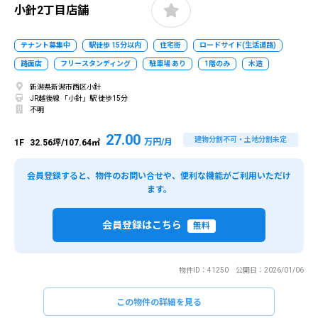
小針2丁目店舗
テナント募集中
駅徒歩 15分以内
住宅街
ロードサイド(生活道路)
路面店
フリースタンディング
駐車場 あり
1階のみ
木造
新潟県新潟市西区小針
JR越後線 「小針」駅 徒歩15分
不明
27.00
建物分割不可・土地分割未定
万円/月
1F
32.56坪/107.64㎡
会員登録すると、物件のお問い合せや、便利な機能がご利用いただけ
ます。
会員登録はこちら
無料
物件ID：41250 公開日：2026/01/06
この物件の詳細を見る