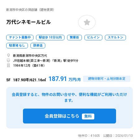
新潟市中央区の貸店舗（建物賃貸）
万代シネモールビル
テナント募集中
駅徒歩 10分以内
繁華街
ビルイン
スケルトン
駐車場 なし
鉄骨造
新潟県新潟市中央区万代
JR信越本線(直江津～新潟) 「新潟」駅 徒歩9分
1984年12月（築41年）
187.91
建物分割可・土地分割未定
万円/月
5F
187.90坪/621.16㎡
会員登録すると、物件のお問い合せや、便利な機能がご利用いただけ
ます。
会員登録はこちら
無料
物件ID：41605 公開日：2026/01/13