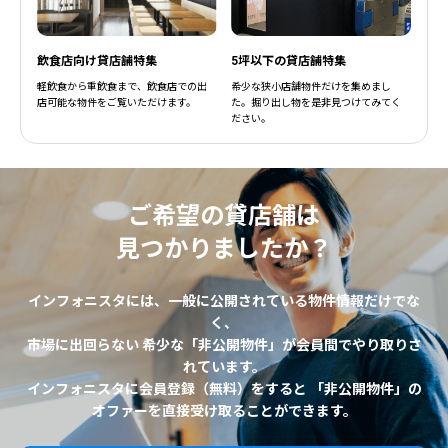
飲食店向け貸店舗特集
5坪以下の貸店舗特集
軽飲食から重飲食まで、飲食店での出
希少な狭小店舗物件だけを集めまし
店可能な物件をご覧いただけます。
た。掘り出し物を是非見つけてみてく
ださい。
ご希望の貸店舗は
見つかりましたか？
インフォニスタには、一般に公開されている物件情報だけでな
く、
市場に出回らない 希少な「非公開物件」が会員間でやり取りさ
れています。
インフォニスタに会員登録（無料）をすると 「非公開物件」の
オファーを直接受け取ることができます。