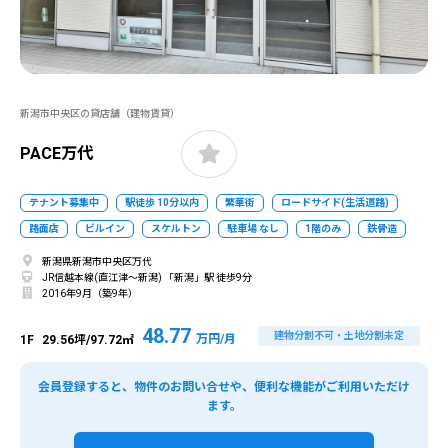
新潟市中央区の貸店舗（建物賃貸）
PACE万代
テナント募集中
駅徒歩 10分以内
繁華街
ロードサイド(生活道路)
路面店
ビルイン
スケルトン
駐車場 なし
1階のみ
鉄骨造
新潟県新潟市中央区万代
JR信越本線(直江津～新潟) 「新潟」駅 徒歩9分
2016年9月（築9年）
48.77
建物分割不可・土地分割未定
万円/月
1F
29.56坪/97.72㎡
会員登録すると、物件のお問い合せや、便利な機能がご利用いただけ
ます。