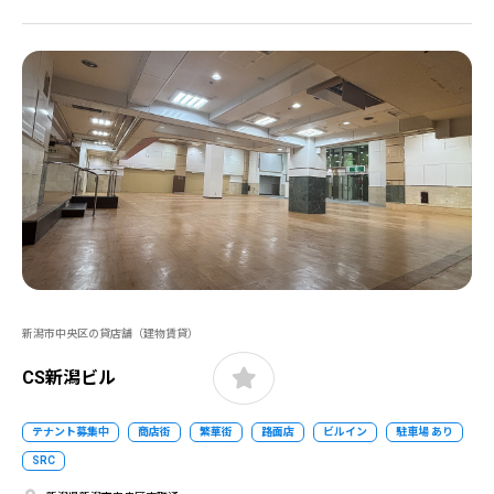
新潟市中央区の貸店舗（建物賃貸）
CS新潟ビル
テナント募集中
商店街
繁華街
路面店
ビルイン
駐車場 あり
SRC