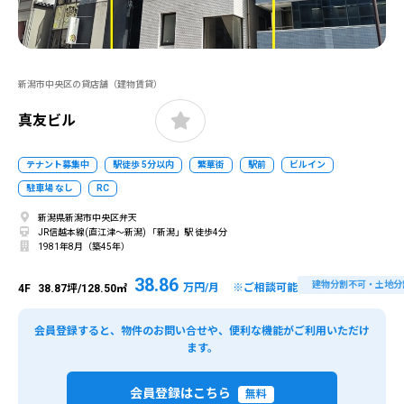
新潟市中央区の貸店舗（建物賃貸）
真友ビル
テナント募集中
駅徒歩 5分以内
繁華街
駅前
ビルイン
駐車場 なし
RC
新潟県新潟市中央区弁天
JR信越本線(直江津～新潟) 「新潟」駅 徒歩4分
1981年8月（築45年）
38.86
建物分割不可・土地分
万円/月 ※ご相談可能
4F
38.87坪/128.50㎡
会員登録すると、物件のお問い合せや、便利な機能がご利用いただけ
ます。
会員登録はこちら
無料