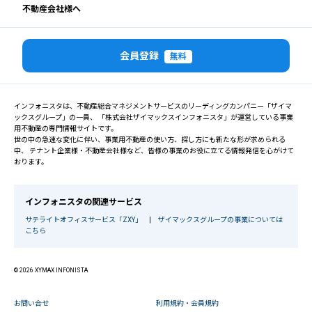
不動産会社様へ
会員登録
無料
インフォニスタは、不動産総合マネジメントサービスのリーディングカンパニー「ザイマ
ックスグループ」の一員、 「株式会社ザイマックスインフォニスタ」が運営している事業
用不動産の専門情報サイトです。
世の中の急速な変化に伴い、事業用不動産の使い方、探し方にも新たな形が求められる
中、 テナント企業様・不動産会社様など、皆様の事業のお役に立てる情報発信を心がけて
おります。
インフォニスタの関連サービス
サテライトオフィスサービス「ZXY」
|
ザイマックスグループの事業については
こちら
© 2026 XYMAX INFONISTA
お問い合せ
利用規約・会員規約