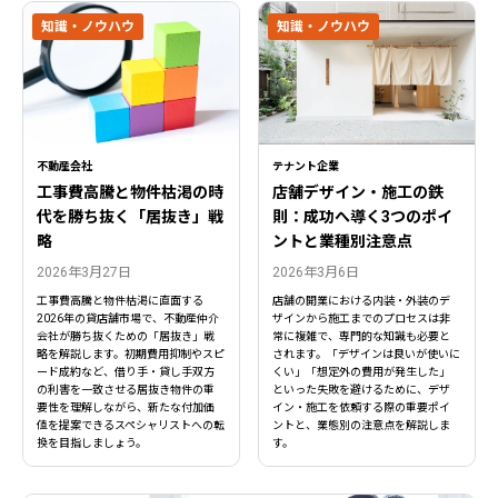
知識・ノウハウ
知識・ノウハウ
不動産会社
テナント企業
工事費高騰と物件枯渇の時
店舗デザイン・施工の鉄
代を勝ち抜く「居抜き」戦
則：成功へ導く3つのポイ
略
ントと業種別注意点
2026年3月27日
2026年3月6日
工事費高騰と物件枯渇に直面する
店舗の開業における内装・外装のデ
2026年の貸店舗市場で、不動産仲介
ザインから施工までのプロセスは非
会社が勝ち抜くための「居抜き」戦
常に複雑で、専門的な知識も必要と
略を解説します。初期費用抑制やスピ
されます。「デザインは良いが使いに
ード成約など、借り手・貸し手双方
くい」「想定外の費用が発生した」
の利害を一致させる居抜き物件の重
といった失敗を避けるために、デザ
要性を理解しながら、新たな付加価
イン・施工を依頼する際の重要ポイ
値を提案できるスペシャリストへの転
ントと、業態別の注意点を解説しま
換を目指しましょう。
す。