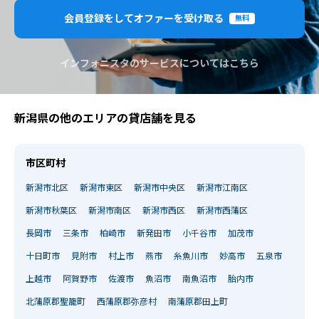
会員登録をしてオファーを受け取る
無料
インフォニスタのサービスについてはこちら
新潟県の他のエリアの貸店舗を見る
市区町村
新潟市北区
新潟市東区
新潟市中央区
新潟市江南区
新潟市秋葉区
新潟市南区
新潟市西区
新潟市西蒲区
長岡市
三条市
柏崎市
新発田市
小千谷市
加茂市
十日町市
見附市
村上市
燕市
糸魚川市
妙高市
五泉市
上越市
阿賀野市
佐渡市
魚沼市
南魚沼市
胎内市
北蒲原郡聖籠町
西蒲原郡弥彦村
南蒲原郡田上町