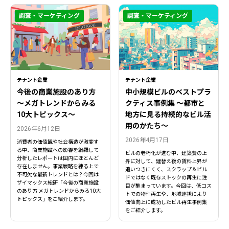
調査・マーケティング
調査・マーケティング
テナント企業
テナント企業
今後の商業施設のあり方
中小規模ビルのベストプラ
〜メガトレンドからみる
クティス事例集 ～都市と
10大トピックス〜
地方に見る持続的なビル活
用のかたち～
2026年6月12日
2026年4月17日
消費者の価値観や社会構造が激変す
る中、商業施設への影響を網羅して
ビルの老朽化が進む中、建築費の上
分析したレポートは国内にほとんど
昇に対して、建替え後の賃料上昇が
存在しません。事業戦略を練る上で
追いつきにくく、スクラップ＆ビル
不可欠な最新トレンドとは？今回は
ドではなく既存ストックの再生に注
ザイマックス総研「今後の商業施設
目が集まっています。今回は、低コス
のあり方 メガトレンドからみる10大
トでの物件再生や、地域連携により
トピックス」をご紹介します。
価値向上に成功したビル再生事例集
をご紹介します。