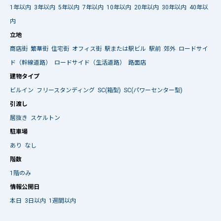
1年以内
3年以内
5年以内
7年以内
10年以内
20年以内
30年以内
40年以
内
立地
商店街
繁華街
住宅街
オフィス街
駅または駅ビル
駅前
郊外
ロードサイ
ド（幹線道路）
ロードサイド（生活道路）
路面店
建物タイプ
ビルイン
フリースタンディング
SC(箱型)
SC(パワーセンター型)
引渡し
居抜き
スケルトン
駐車場
あり
なし
階数
1階のみ
情報公開日
本日
3日以内
1週間以内