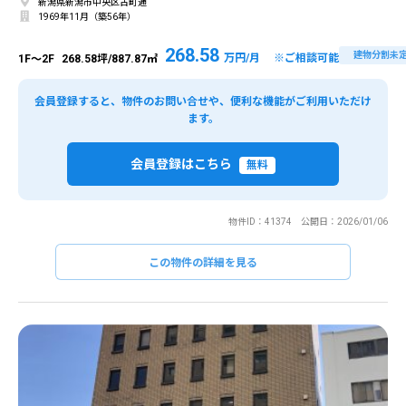
新潟県新潟市中央区古町通
1969年11月（築56年）
268.58
建物分割未
万円/月 ※ご相談可能
1F～2F
268.58坪/887.87㎡
会員登録すると、物件のお問い合せや、便利な機能がご利用いただけ
ます。
会員登録はこちら
無料
物件ID：41374 公開日：2026/01/06
この物件の詳細を見る