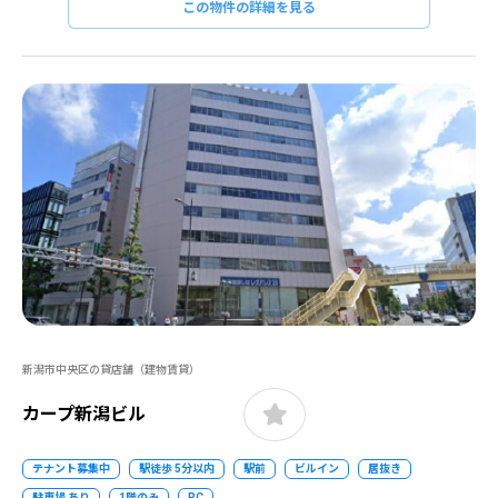
この物件の詳細を見る
新潟市中央区の貸店舗（建物賃貸）
カープ新潟ビル
テナント募集中
駅徒歩 5分以内
駅前
ビルイン
居抜き
駐車場 あり
1階のみ
RC