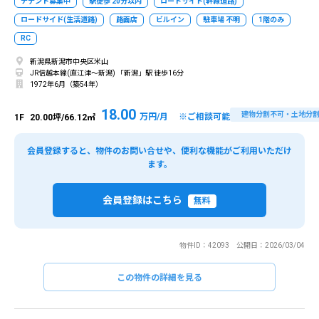
テナント募集中
駅徒歩 20分以内
ロードサイド(幹線道路)
ロードサイド(生活道路)
路面店
ビルイン
駐車場 不明
1階のみ
RC
新潟県新潟市中央区米山
JR信越本線(直江津～新潟) 「新潟」駅 徒歩16分
1972年6月（築54年）
18.00
建物分割不可・土地分
万円/月 ※ご相談可能
1F
20.00坪/66.12㎡
会員登録すると、物件のお問い合せや、便利な機能がご利用いただけ
ます。
会員登録はこちら
無料
物件ID：42093 公開日：2026/03/04
この物件の詳細を見る