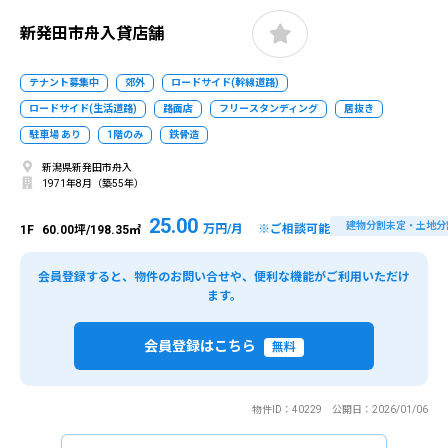
新発田市舟入貸店舗
テナント募集中
郊外
ロードサイド(幹線道路)
ロードサイド(生活道路)
路面店
フリースタンディング
居抜き
駐車場 あり
1階のみ
鉄骨造
新潟県新発田市舟入
1971年8月（築55年）
25.00
建物分割未定・土地分
万円/月 ※ご相談可能
1F
60.00坪/198.35㎡
会員登録すると、物件のお問い合せや、便利な機能がご利用いただけ
ます。
会員登録はこちら
無料
物件ID：40229 公開日：2026/01/06