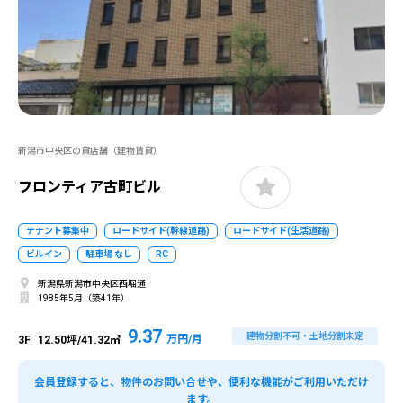
新潟市中央区の貸店舗（建物賃貸）
フロンティア古町ビル
テナント募集中
ロードサイド(幹線道路)
ロードサイド(生活道路)
ビルイン
駐車場 なし
RC
新潟県新潟市中央区西堀通
1985年5月（築41年）
9.37
建物分割不可・土地分割未定
万円/月
3F
12.50坪/41.32㎡
会員登録すると、物件のお問い合せや、便利な機能がご利用いただけ
ます。