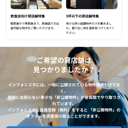
飲食店向け貸店舗特集
5坪以下の貸店舗特集
軽飲食から重飲食まで、飲食店での出
希少な狭小店舗物件だけを集めまし
店可能な物件をご覧いただけます。
た。掘り出し物を是非見つけてみてく
ださい。
ご希望の貸店舗は
見つかりましたか？
インフォニスタには、一般に公開されている物件情報だけでな
く、
市場に出回らない 希少な「非公開物件」が会員間でやり取りさ
れています。
インフォニスタに会員登録（無料）をすると 「非公開物件」の
オファーを直接受け取ることができます。