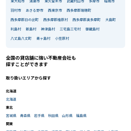
東大和市
清瀬市
東久留米市
武蔵村山市
多摩市
稲城市
羽村市
あきる野市
西東京市
西多摩郡瑞穂町
西多摩郡日の出町
西多摩郡檜原村
西多摩郡奥多摩町
大島町
利島村
新島村
神津島村
三宅島三宅村
御蔵島村
八丈島八丈町
青ヶ島村
小笠原村
全国の貸店舗に強い不動産会社も
探すことができます
取り扱いエリアから探す
北海道
北海道
東北
宮城県
青森県
岩手県
秋田県
山形県
福島県
関東