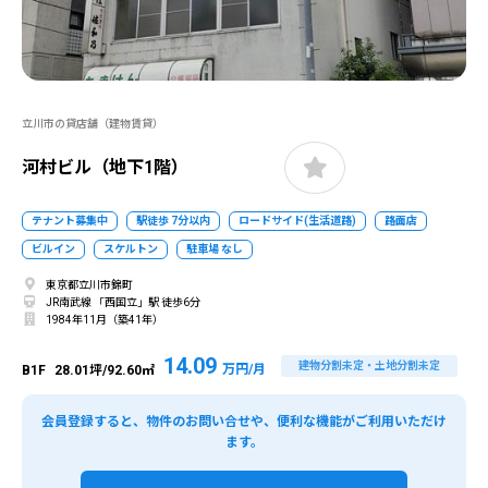
立川市の貸店舗（建物賃貸）
河村ビル（地下1階）
テナント募集中
駅徒歩 7分以内
ロードサイド(生活道路)
路面店
ビルイン
スケルトン
駐車場 なし
東京都立川市錦町
JR南武線 「西国立」駅 徒歩6分
1984年11月（築41年）
14.09
建物分割未定・土地分割未定
万円/月
B1F
28.01坪/92.60㎡
会員登録すると、物件のお問い合せや、便利な機能がご利用いただけ
ます。