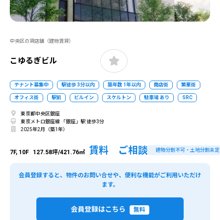
中央区の貸店舗（建物賃貸）
こゆるぎビル
テナント募集中
駅徒歩 3分以内
築年数 1年以内
商店街
繁華街
オフィス街
駅前
ビルイン
スケルトン
駐車場 あり
SRC
東京都中央区銀座
東京メトロ銀座線 「銀座」駅 徒歩3分
2025年2月（築1年）
賃料 ご相談
建物分割不可・土地分割未定
7F, 10F
127.58坪/421.76㎡
会員登録すると、物件のお問い合せや、便利な機能がご利用いただけ
ます。
会員登録はこちら
無料