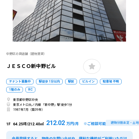
中野区の貸店舗（建物賃貸）
ＪＥＳＣＯ新中野ビル
テナント募集中
駅徒歩 1分以内
駅前
ビルイン
駐車場 不明
1階のみ
RC
東京都中野区中央
東京メトロ丸ノ内線 「新中野」駅 徒歩1分
1987年7月（築39年）
212.02
建物分割未定・土地
万円/月 ※ご相談可能
1F
64.25坪/212.40㎡
会員登録すると、物件のお問い合せや、便利な機能がご利用いただけ