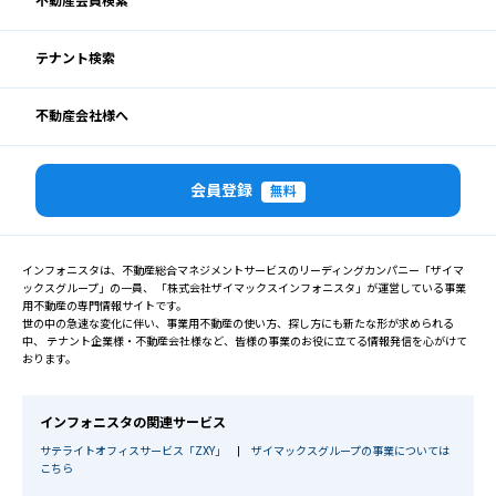
不動産会員検索
テナント検索
不動産会社様へ
会員登録
無料
インフォニスタは、不動産総合マネジメントサービスのリーディングカンパニー「ザイマ
ックスグループ」の一員、 「株式会社ザイマックスインフォニスタ」が運営している事業
用不動産の専門情報サイトです。
世の中の急速な変化に伴い、事業用不動産の使い方、探し方にも新たな形が求められる
中、 テナント企業様・不動産会社様など、皆様の事業のお役に立てる情報発信を心がけて
おります。
インフォニスタの関連サービス
サテライトオフィスサービス「ZXY」
|
ザイマックスグループの事業については
こちら