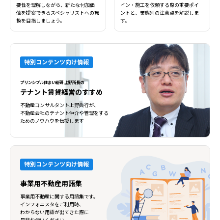
要性を理解しながら、新たな付加価
イン・施工を依頼する際の重要ポイ
値を提案できるスペシャリストへの転
ントと、業態別の注意点を解説しま
換を目指しましょう。
す。
特別コンテンツ向け情報
プリンシプル住まい総研 上野所長の
テナント賃貸経営のすすめ
不動産コンサルタント上野典行が、
不動産会社のテナント仲介や管理をする
ためのノウハウを伝授します
特別コンテンツ向け情報
事業用不動産用語集
事業用不動産に関する用語集です。
インフォニスタをご利用時、
わからない用語が出てきた際に