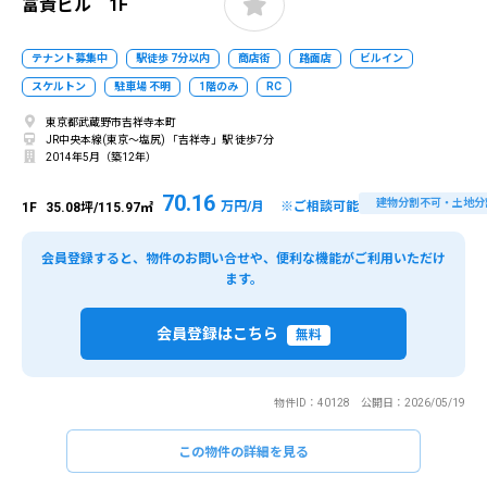
富貴ビル 1F
テナント募集中
駅徒歩 7分以内
商店街
路面店
ビルイン
スケルトン
駐車場 不明
1階のみ
RC
東京都武蔵野市吉祥寺本町
JR中央本線(東京～塩尻) 「吉祥寺」駅 徒歩7分
2014年5月（築12年）
70.16
建物分割不可・土地分
万円/月 ※ご相談可能
1F
35.08坪/115.97㎡
会員登録すると、物件のお問い合せや、便利な機能がご利用いただけ
ます。
会員登録はこちら
無料
物件ID：40128 公開日：2026/05/19
この物件の詳細を見る