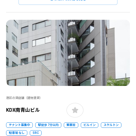
港区の貸店舗（建物賃貸）
KDX南青山ビル
テナント募集中
駅徒歩 7分以内
繁華街
ビルイン
スケルトン
駐車場 なし
SRC