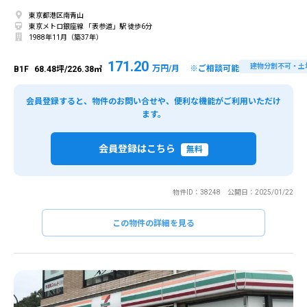
東京都港区南青山
東京メトロ銀座線 「表参道」駅 徒歩6分
1988年11月（築37年）
171.20
建物分割不可・土
万円/月 ※ご相談可能
B1F
68.48坪/226.38㎡
会員登録すると、物件のお問い合せや、便利な機能がご利用いただけ
ます。
会員登録はこちら
無料
物件ID：38248 公開日：2025/01/22
この物件の詳細を見る