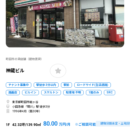
町田市の貸店舗（建物賃貸）
神蔵ビル
テナント募集中
駅徒歩 3分以内
駅前
ロードサイド(生活道路)
路面店
ビルイン
スケルトン
駐車場 不明
1階のみ
SRC
東京都町田市能ヶ谷
小田急線 「鶴川」駅 徒歩3分
1996年4月（築30年）
80.00
建物分割未定・土地分
万円/月 ※ご相談可能
1F
42.32坪/139.90㎡