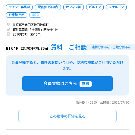
テナント募集中
駅徒歩 1分以内
オフィス街
ビルイン
スケルトン
駐車場 不明
SRC
東京都千代田区神田神保町
都営三田線 「神保町」駅 徒歩1分
2010年3月（築16年）
賃料 ご相談
建物分割不可・土地分割不可
B1F, 1F
23.70坪/78.35㎡
会員登録すると、物件のお問い合せや、便利な機能がご利用いただけ
ます。
会員登録はこちら
無料
物件ID：42209 公開日：2026/07/30
この物件の詳細を見る
閉じる
閉じる