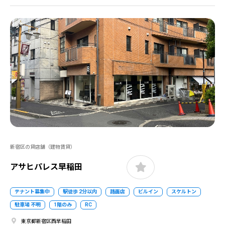
新宿区の貸店舗（建物賃貸）
アサヒパレス早稲田
テナント募集中
駅徒歩 2分以内
路面店
ビルイン
スケルトン
駐車場 不明
1階のみ
RC
東京都新宿区西早稲田