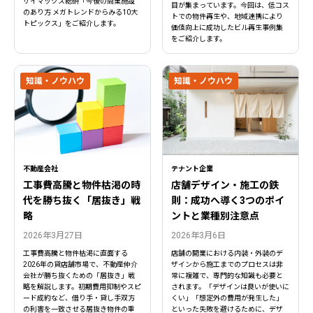
ザイマックス総研「今後の商業施設
目が集まっています。今回は、低コス
のあり方 メガトレンドからみる10大
トでの物件再生や、地域連携により
トピックス」をご紹介します。
価値向上に成功したビル再生事例集
をご紹介します。
知識・ノウハウ
知識・ノウハウ
不動産会社
テナント企業
工事費高騰と物件枯渇の時
店舗デザイン・施工の鉄
代を勝ち抜く「居抜き」戦
則：成功へ導く3つのポイ
略
ントと業種別注意点
2026年3月27日
2026年3月6日
工事費高騰と物件枯渇に直面する
店舗の開業における内装・外装のデ
2026年の貸店舗市場で、不動産仲介
ザインから施工までのプロセスは非
会社が勝ち抜くための「居抜き」戦
常に複雑で、専門的な知識も必要と
略を解説します。初期費用抑制やスピ
されます。「デザインは良いが使いに
ード成約など、借り手・貸し手双方
くい」「想定外の費用が発生した」
の利害を一致させる居抜き物件の重
といった失敗を避けるために、デザ