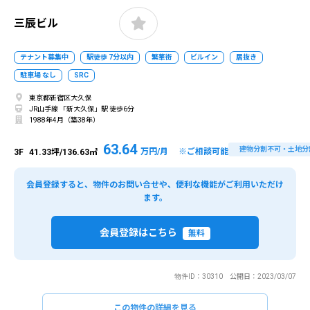
三辰ビル
テナント募集中
駅徒歩 7分以内
繁華街
ビルイン
居抜き
駐車場 なし
SRC
東京都新宿区大久保
JR山手線 「新大久保」駅 徒歩6分
1988年4月（築38年）
63.64
建物分割不可・土地分
万円/月 ※ご相談可能
3F
41.33坪/136.63㎡
会員登録すると、物件のお問い合せや、便利な機能がご利用いただけ
ます。
会員登録はこちら
無料
物件ID：30310 公開日：2023/03/07
この物件の詳細を見る