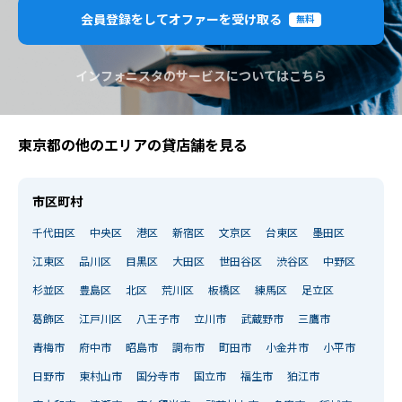
会員登録をしてオファーを受け取る
無料
インフォニスタのサービスについてはこちら
東京都の他のエリアの貸店舗を見る
市区町村
千代田区
中央区
港区
新宿区
文京区
台東区
墨田区
江東区
品川区
目黒区
大田区
世田谷区
渋谷区
中野区
杉並区
豊島区
北区
荒川区
板橋区
練馬区
足立区
葛飾区
江戸川区
八王子市
立川市
武蔵野市
三鷹市
青梅市
府中市
昭島市
調布市
町田市
小金井市
小平市
日野市
東村山市
国分寺市
国立市
福生市
狛江市