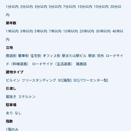
1分以内
2分以内
3分以内
5分以内
7分以内
10分以内
15分以内
20分以
内
築年数
1年以内
3年以内
5年以内
7年以内
10年以内
20年以内
30年以内
40年以
内
立地
商店街
繁華街
住宅街
オフィス街
駅または駅ビル
駅前
郊外
ロードサイ
ド（幹線道路）
ロードサイド（生活道路）
路面店
建物タイプ
ビルイン
フリースタンディング
SC(箱型)
SC(パワーセンター型)
引渡し
居抜き
スケルトン
駐車場
あり
なし
階数
1階のみ