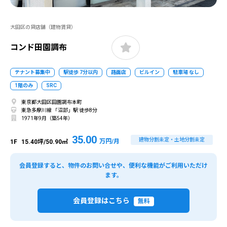
大田区の貸店舗（建物賃貸）
コンド田園調布
テナント募集中
駅徒歩 7分以内
路面店
ビルイン
駐車場 なし
1階のみ
SRC
東京都大田区田園調布本町
東急多摩川線 「沼部」駅 徒歩8分
1971年9月（築54年）
35.00
建物分割未定・土地分割未定
万円/月
1F
15.40坪/50.90㎡
会員登録すると、物件のお問い合せや、便利な機能がご利用いただけ
ます。
会員登録はこちら
無料