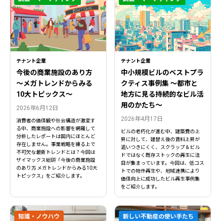
テナント企業
テナント企業
今後の商業施設のあり方
中小規模ビルのベストプラ
〜メガトレンドからみる
クティス事例集 ～都市と
10大トピックス〜
地方に見る持続的なビル活
用のかたち～
2026年6月12日
2026年4月17日
消費者の価値観や社会構造が激変す
る中、商業施設への影響を網羅して
ビルの老朽化が進む中、建築費の上
分析したレポートは国内にほとんど
昇に対して、建替え後の賃料上昇が
存在しません。事業戦略を練る上で
追いつきにくく、スクラップ＆ビル
不可欠な最新トレンドとは？今回は
ドではなく既存ストックの再生に注
ザイマックス総研「今後の商業施設
目が集まっています。今回は、低コス
のあり方 メガトレンドからみる10大
トでの物件再生や、地域連携により
トピックス」をご紹介します。
価値向上に成功したビル再生事例集
をご紹介します。
知識・ノウハウ
新しい不動産の使い手たち