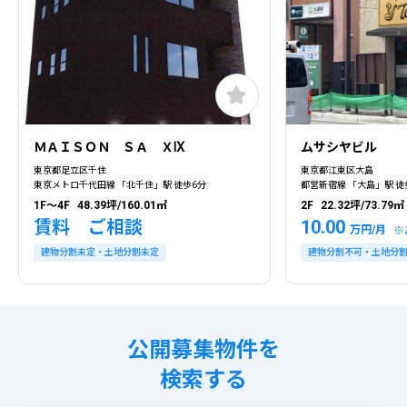
ＭＡＩＳＯＮ ＳＡ ＸⅨ
ムサシヤビル
東京都足立区千住
東京都江東区大島
東京メトロ千代田線 「北千住」駅 徒歩6分
都営新宿線 「大島」駅 徒
1F～4F
48.39坪/160.01㎡
2F
22.32坪/73.79㎡
賃料 ご相談
10.00
万円/月
※
建物分割未定・土地分割未定
建物分割不可・土地分
公開募集物件を
検索する