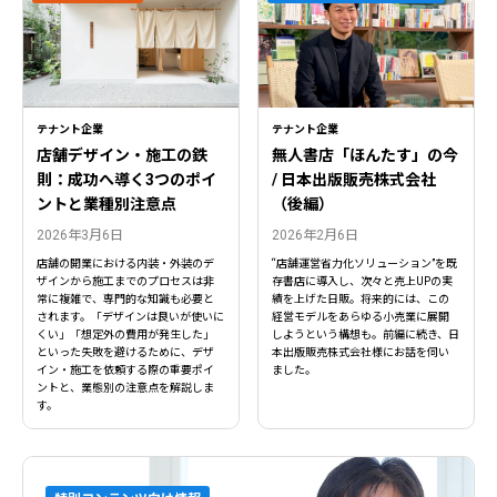
テナント企業
テナント企業
店舗デザイン・施工の鉄
無人書店「ほんたす」の今
則：成功へ導く3つのポイ
/ 日本出版販売株式会社
ントと業種別注意点
（後編）
2026年3月6日
2026年2月6日
店舗の開業における内装・外装のデ
“店舗運営省力化ソリューション”を既
ザインから施工までのプロセスは非
存書店に導入し、次々と売上UPの実
常に複雑で、専門的な知識も必要と
績を上げた日販。将来的には、この
されます。「デザインは良いが使いに
経営モデルをあらゆる小売業に展開
くい」「想定外の費用が発生した」
しようという構想も。前編に続き、日
といった失敗を避けるために、デザ
本出版販売株式会社様にお話を伺い
イン・施工を依頼する際の重要ポイ
ました。
ントと、業態別の注意点を解説しま
す。
閉じる
閉じる