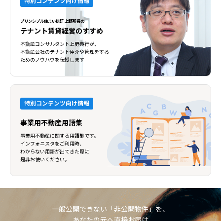
特別コンテンツ向け情報
プリンシプル住まい総研 上野所長の
テナント賃貸経営のすすめ
不動産コンサルタント上野典行が、
不動産会社のテナント仲介や管理をする
ためのノウハウを伝授します
特別コンテンツ向け情報
事業用不動産用語集
事業用不動産に関する用語集です。
インフォニスタをご利用時、
わからない用語が出てきた際に
是非お使いください。
一般公開できない「非公開物件」を、
あなたの元へ直接お届け