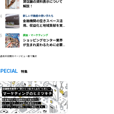
貸店舗の賃料表示について
解説！
新しい不動産の使い手たち
金融機関の空きスペース活
用、収益化と地域貢献を実
現/城北信金
調査・マーケティング
ショッピングセンター業界
が生まれ変わるために必要
なこと
 過去30日間のページビュー数で集計
SPECIAL
特集
店舗開発業務で”頭ひとつ抜きん出る”ために—
マーケティングのヒミツキチ
マーケティングのヒミツキチ">
長曽雅彦氏が店舗開発担当者向けに
リサーチやデータ分析の重要性など、
マーケティング活用について解説します。