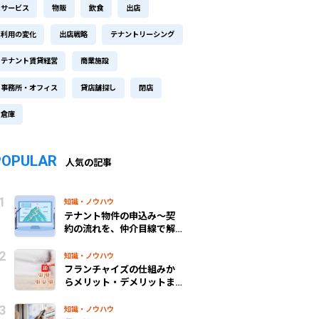
サービス
物販
飲食
出店
利用の変化
出店戦略
テナントリーシング
テナント賃貸経営
商業施設
事務所・オフィス
貸店舗探し
閉店
倉庫
POPULAR
人気の記事
知識・ノウハウ
テナント物件の申込み～契
約の流れを、仲介目線で解
説！
知識・ノウハウ
フランチャイズの仕組みか
らメリット・デメリットま
で、わかりやすく解説
知識・ノウハウ