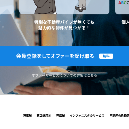
で
特別な不動産パイプが無くても
個
く！
魅力的な物件が見つかる！
会員登録をしてオファーを受け取る
無料
オファーサービスについての詳細はこちら
貸店舗
貸店舗用地
売店舗
インフォニスタのサービス
不動産会員検