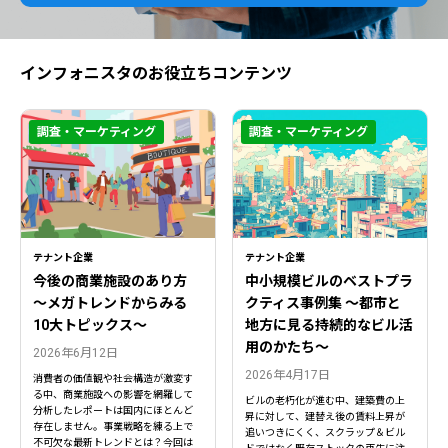
インフォニスタのお役立ちコンテンツ
調査・マーケティング
調査・マーケティング
テナント企業
テナント企業
今後の商業施設のあり方
中小規模ビルのベストプラ
〜メガトレンドからみる
クティス事例集 ～都市と
10大トピックス〜
地方に見る持続的なビル活
用のかたち～
2026年6月12日
2026年4月17日
消費者の価値観や社会構造が激変す
る中、商業施設への影響を網羅して
ビルの老朽化が進む中、建築費の上
分析したレポートは国内にほとんど
昇に対して、建替え後の賃料上昇が
存在しません。事業戦略を練る上で
追いつきにくく、スクラップ＆ビル
不可欠な最新トレンドとは？今回は