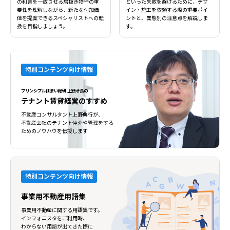
の利害を一致させる居抜き物件の重
といった失敗を避けるために、デザ
要性を理解しながら、新たな付加価
イン・施工を依頼する際の重要ポイ
値を提案できるスペシャリストへの転
ントと、業態別の注意点を解説しま
換を目指しましょう。
す。
特別コンテンツ向け情報
プリンシプル住まい総研 上野所長の
テナント賃貸経営のすすめ
不動産コンサルタント上野典行が、
不動産会社のテナント仲介や管理をする
ためのノウハウを伝授します
特別コンテンツ向け情報
事業用不動産用語集
事業用不動産に関する用語集です。
インフォニスタをご利用時、
わからない用語が出てきた際に