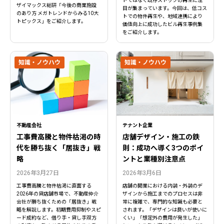
ドではなく既存ストックの再生に注
ザイマックス総研「今後の商業施設
目が集まっています。今回は、低コス
のあり方 メガトレンドからみる10大
トでの物件再生や、地域連携により
トピックス」をご紹介します。
価値向上に成功したビル再生事例集
をご紹介します。
知識・ノウハウ
知識・ノウハウ
不動産会社
テナント企業
工事費高騰と物件枯渇の時
店舗デザイン・施工の鉄
代を勝ち抜く「居抜き」戦
則：成功へ導く3つのポイ
略
ントと業種別注意点
2026年3月27日
2026年3月6日
工事費高騰と物件枯渇に直面する
店舗の開業における内装・外装のデ
2026年の貸店舗市場で、不動産仲介
ザインから施工までのプロセスは非
会社が勝ち抜くための「居抜き」戦
常に複雑で、専門的な知識も必要と
略を解説します。初期費用抑制やスピ
されます。「デザインは良いが使いに
ード成約など、借り手・貸し手双方
くい」「想定外の費用が発生した」