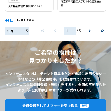
仲介業
東京都千代田区大手町1-3-2経団連会
館
愛知県名古屋市中区錦1-17-26
44
社
1〜10 社を表示
/ 5
20社
ご希望の物件は
見つかりましたか？
インフォニスタでは、テナント募集中だけど市場に出回らない一
等地などの「非公開物件」も登録されています。
インフォニスタに会員登録（無料）をすると、全国の不動産会社
より「非公開物件」のオファーが受けられます。
会員登録をしてオファーを受け取る
無料