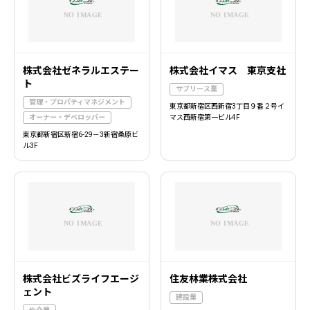
株式会社ゼネラルエステー
株式会社イマス 東京支社
ト
サブリース業
管理・プロパティマネジメント
東京都新宿区西新宿3丁目９番２号イ
オーナー・デベロッパー
マス西新宿第一ビル4F
東京都新宿区新宿6-29－3新宿桑原ビ
ル3F
株式会社ビズライフエージ
住友林業株式会社
ェント
建設業