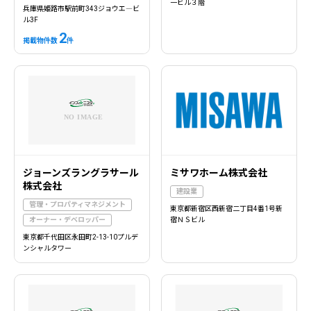
一ビル３階
兵庫県姫路市駅前町343ジョウエ―ビ
ル3F
2
掲載物件数
件
ジョーンズラングラサール
ミサワホーム株式会社
株式会社
建設業
管理・プロパティマネジメント
東京都新宿区西新宿二丁目4番1号新
オーナー・デベロッパー
宿ＮＳビル
東京都千代田区永田町2-13-10プルデ
ンシャルタワー