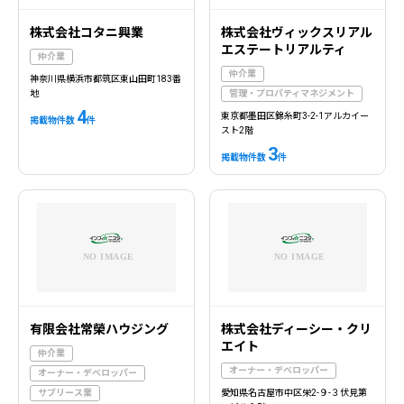
株式会社コタニ興業
株式会社ヴィックスリアル
エステートリアルティ
仲介業
仲介業
神奈川県横浜市都筑区東山田町183番
地
管理・プロパティマネジメント
4
東京都墨田区錦糸町3-2-1アルカイー
掲載物件数
件
スト2階
3
掲載物件数
件
有限会社常榮ハウジング
株式会社ディーシー・クリ
エイト
仲介業
オーナー・デベロッパー
オーナー・デベロッパー
サブリース業
愛知県名古屋市中区栄2-９-３伏見第