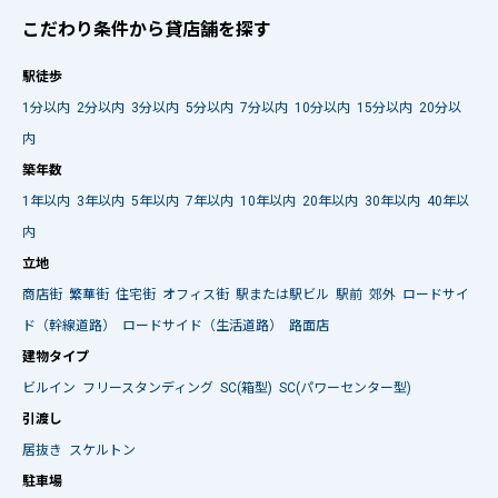
こだわり条件から貸店舗を探す
駅徒歩
1分以内
2分以内
3分以内
5分以内
7分以内
10分以内
15分以内
20分以
内
築年数
1年以内
3年以内
5年以内
7年以内
10年以内
20年以内
30年以内
40年以
内
立地
商店街
繁華街
住宅街
オフィス街
駅または駅ビル
駅前
郊外
ロードサイ
ド（幹線道路）
ロードサイド（生活道路）
路面店
建物タイプ
ビルイン
フリースタンディング
SC(箱型)
SC(パワーセンター型)
引渡し
居抜き
スケルトン
駐車場