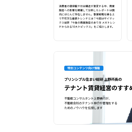
消費者の価値観や社会構造が激変する中、商業
施設への影響を網羅して分析したレポートは国
内にほとんど存在しません。事業戦略を練る上
で不可欠な最新トレンドとは？今回はザイマッ
クス総研「今後の商業施設のあり方 メガトレン
ドからみる10大トピックス」をご紹介します。
特別コンテンツ向け情報
プリンシプル住まい総研 上野所長の
テナント賃貸経営のすす
不動産コンサルタント上野典行が、
不動産会社のテナント仲介や管理をする
ためのノウハウを伝授します