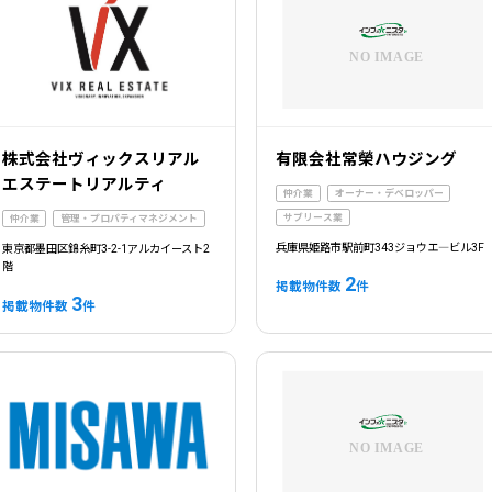
株式会社ヴィックスリアル
有限会社常榮ハウジング
エステートリアルティ
仲介業
オーナー・デベロッパー
サブリース業
仲介業
管理・プロパティマネジメント
兵庫県姫路市駅前町343ジョウエ―ビル3F
東京都墨田区錦糸町3-2-1アルカイースト2
階
2
掲載物件数
件
3
掲載物件数
件