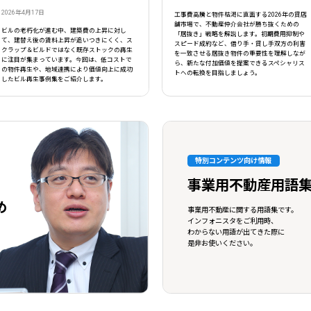
2026年4月17日
工事費高騰と物件枯渇に直面する2026年の貸店
舗市場で、不動産仲介会社が勝ち抜くための
ビルの老朽化が進む中、建築費の上昇に対し
「居抜き」戦略を解説します。初期費用抑制や
て、建替え後の賃料上昇が追いつきにくく、ス
スピード成約など、借り手・貸し手双方の利害
クラップ＆ビルドではなく既存ストックの再生
を一致させる居抜き物件の重要性を理解しなが
に注目が集まっています。今回は、低コストで
ら、新たな付加価値を提案できるスペシャリス
の物件再生や、地域連携により価値向上に成功
トへの転換を目指しましょう。
したビル再生事例集をご紹介します。
特別コンテンツ向け情報
事業用不動産用語
め
事業用不動産に関する用語集です。
インフォニスタをご利用時、
わからない用語が出てきた際に
是非お使いください。