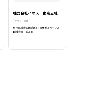
株式会社イマス 東京支社
サブリース業
東京都新宿区西新宿3丁目９番２号イマス
西新宿第一ビル4F