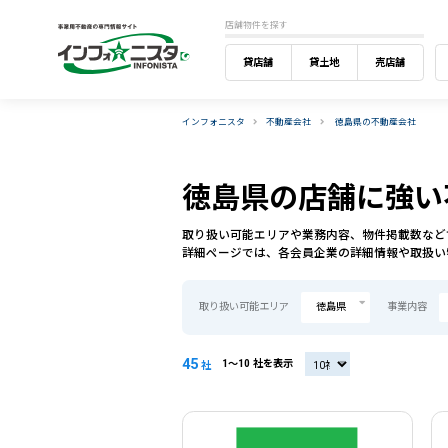
店舗物件を探す
貸店舗
貸土地
売店舗
インフォニスタ
不動産会社
徳島県の不動産会社
徳島県の店舗に強い
取り扱い可能エリアや業務内容、物件掲載数など
詳細ページでは、各会員企業の詳細情報や取扱い
取り扱い可能エリア
徳島県
事業内容
45
1〜10 社を表示
20社
社