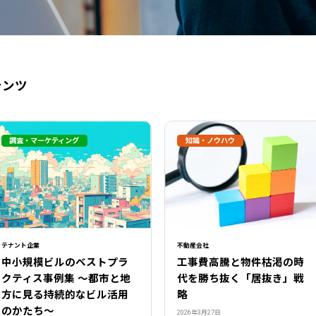
テンツ
調査・マーケティング
知識・ノウハウ
閉じる
テナント企業
不動産会社
中小規模ビルのベストプラ
工事費高騰と物件枯渇の時
クティス事例集 ～都市と地
代を勝ち抜く「居抜き」戦
方に見る持続的なビル活用
略
のかたち～
2026年3月27日