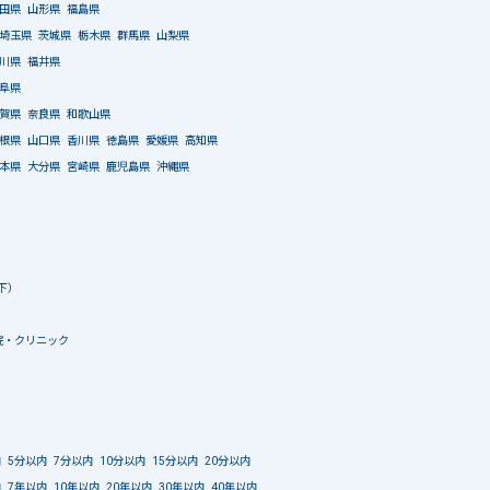
田県
山形県
福島県
埼玉県
茨城県
栃木県
群馬県
山梨県
川県
福井県
阜県
賀県
奈良県
和歌山県
根県
山口県
香川県
徳島県
愛媛県
高知県
本県
大分県
宮崎県
鹿児島県
沖縄県
下）
院・クリニック
内
5分以内
7分以内
10分以内
15分以内
20分以内
内
7年以内
10年以内
20年以内
30年以内
40年以内