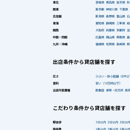
東北
宮城県
青森県
岩手県
秋
関東
東京都
神奈川県
千葉県
北信越
新潟県
長野県
富山県
石
東海
愛知県
静岡県
三重県
岐
関西
大阪府
兵庫県
京都府
滋
中国・四国
広島県
岡山県
鳥取県
島
九州・沖縄
福岡県
佐賀県
長崎県
熊
出店条件から貸店舗を探す
広さ
小さい・狭小店舗（5坪以
賃料
安い（10万円以下）
出店可能業種
飲食店
保育・託児所
医
こだわり条件から貸店舗を探す
駅徒歩
1分以内
2分以内
3分以
築年数
1年以内
3年以内
5年以