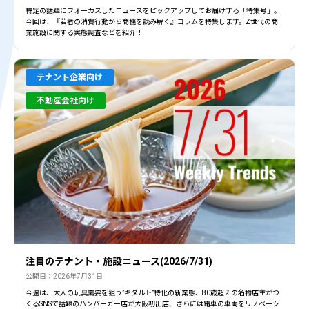
特定の話題にフォーカスしたニュースをピックアップしてお届けする「特集号」。
今回は、『若者の消費行動から商機を読み解く』コラムを特集します。Z世代の商
業施設に関する実態調査などを紹介！
テナント企業向け
不動産会社向け
注目のテナント・施設ニュース(2026/7/31)
公開日：2026年7月31日
今週は、大人の玩具需要を狙う”キダルト”特化の新業態、80歳超えの名物店主がつ
くるSNSで話題のハンバーガー店が大阪初出店、さらには電車の車両をリノベーシ