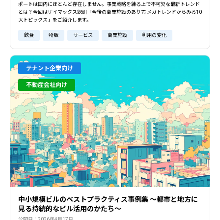
ポートは国内にほとんど存在しません。事業戦略を練る上で不可欠な最新トレンド
とは？今回はザイマックス総研「今後の商業施設のあり方 メガトレンドからみる10
大トピックス」をご紹介します。
飲食
物販
サービス
商業施設
利用の変化
テナント企業向け
不動産会社向け
中小規模ビルのベストプラクティス事例集 ～都市と地方に
見る持続的なビル活用のかたち～
公開日：2026年4月17日