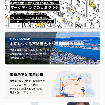
店舗開発業務で”頭ひとつ抜きん出る”ために—
マーケティングのヒミツキチ
マーケティングのヒミツキチ">
長曽雅彦氏が店舗開発担当者向けに
リサーチやデータ分析の重要性など、
マーケティング活用について解説します。
スペシャル対談企画
未来をつくる
不動産会社・店舗開発の最前線
不動産会社・店舗開発の最前線">
業績を伸ばし続ける全国の不動産会社や
店舗開発業務に携わる人々に焦点を当てた
特別企画です。
事業用不動産用語集
事業用不動産に関する用語集です。
インフォニスタをご利用時、
わからない用語が出てきた際に
是非お使いください。