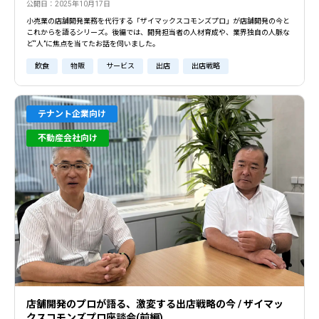
公開日：2025年10月17日
小売業の店舗開発業務を代行する「ザイマックスコモンズプロ」が店舗開発の今と
これからを語るシリーズ。後編では、開発担当者の人材育成や、業界独自の人脈な
ど“人”に焦点を当てたお話を伺いました。
飲食
物販
サービス
出店
出店戦略
テナント企業向け
不動産会社向け
店舗開発のプロが語る、激変する出店戦略の今 / ザイマッ
クスコモンズプロ座談会(前編)