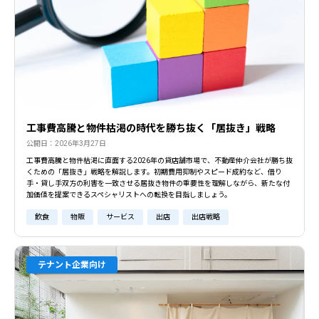
工事費高騰と物件枯渇の時代を勝ち抜く「居抜き」戦略
公開日：2026年3月27日
工事費高騰と物件枯渇に直面する2026年の貸店舗市場で、不動産仲介会社が勝ち抜
くための「居抜き」戦略を解説します。初期費用抑制やスピード成約など、借り
手・貸し手双方の利害を一致させる居抜き物件の重要性を理解しながら、新たな付
加価値を提案できるスペシャリストへの転換を目指しましょう。
飲食
物販
サービス
出店
出店戦略
テナント企業向け