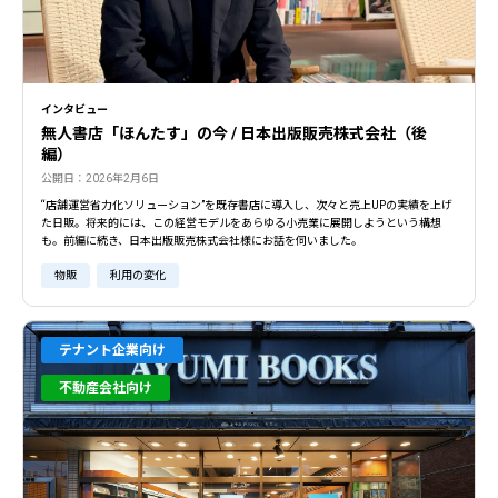
インタビュー
無人書店「ほんたす」の今 / 日本出版販売株式会社（後
編）
公開日：2026年2月6日
“店舗運営省力化ソリューション”を既存書店に導入し、次々と売上UPの実績を上げ
た日販。将来的には、この経営モデルをあらゆる小売業に展開しようという構想
も。前編に続き、日本出版販売株式会社様にお話を伺いました。
物販
利用の変化
テナント企業向け
不動産会社向け