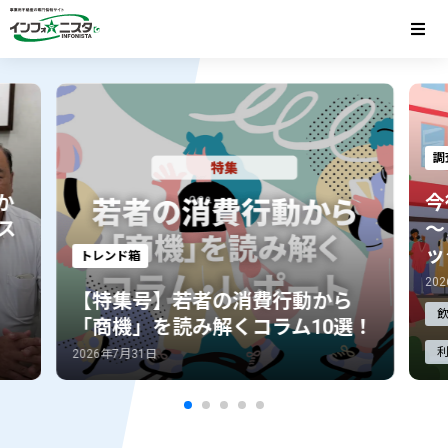
調査・マーケティング
知
今後の商業施設のあり方
〜メガトレンドからみる10大トピ
工
ックス〜
ち
2026年6月12日
20
ら
飲食
物販
サービス
商業施設
選！
利用の変化