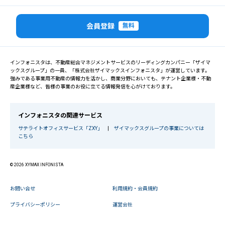
会員登録
無料
インフォニスタは、不動産総合マネジメントサービスのリーディングカンパニー「ザイマ
ックスグループ」の一員、「株式会社ザイマックスインフォニスタ」が運営しています。
強みである事業用不動産の情報力を活かし、商業分野においても、テナント企業様・不動
産企業様など、皆様の事業のお役に立てる情報発信を心がけております。
インフォニスタの関連サービス
サテライトオフィスサービス「ZXY」
|
ザイマックスグループの事業については
こちら
© 2026 XYMAX INFONISTA
お問い合せ
利用規約・会員規約
プライバシーポリシー
運営会社