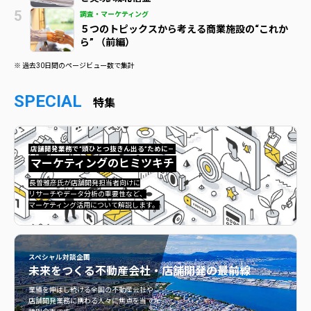
調査・マーケティング
５つのトピックスから考える商業施設の“これか
ら” （前編）
※ 過去30日間のページビュー数で集計
SPECIAL
特集
店舗開発業務で”頭ひとつ抜きん出る”ために—
マーケティングのヒミツキチ
マーケティングのヒミツキチ">
長曽雅彦氏が店舗開発担当者向けに
リサーチやデータ分析の重要性など、
マーケティング活用について解説します。
スペシャル対談企画
未来をつくる
不動産会社・店舗開発の最前線
不動産会社・店舗開発の最前線">
業績を伸ばし続ける全国の不動産会社や
店舗開発業務に携わる人々に焦点を当てた