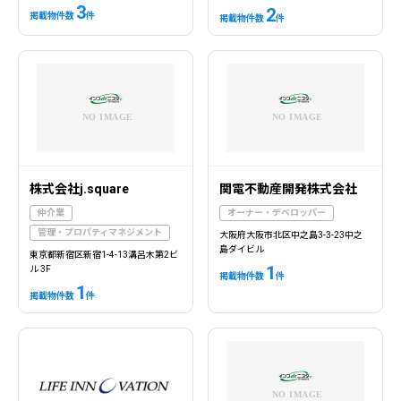
3
2
掲載物件数
件
掲載物件数
件
株式会社j.square
関電不動産開発株式会社
仲介業
オーナー・デベロッパー
管理・プロパティマネジメント
大阪府大阪市北区中之島3-3-23中之
島ダイビル
東京都新宿区新宿1-4-13溝呂木第2ビ
1
ル 3F
掲載物件数
件
1
掲載物件数
件