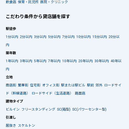
飲食店
保育・託児所
医院・クリニック
こだわり条件から貸店舗を探す
駅徒歩
1分以内
2分以内
3分以内
5分以内
7分以内
10分以内
15分以内
20分以
内
築年数
1年以内
3年以内
5年以内
7年以内
10年以内
20年以内
30年以内
40年以
内
立地
商店街
繁華街
住宅街
オフィス街
駅または駅ビル
駅前
郊外
ロードサイ
ド（幹線道路）
ロードサイド（生活道路）
路面店
建物タイプ
ビルイン
フリースタンディング
SC(箱型)
SC(パワーセンター型)
引渡し
居抜き
スケルトン