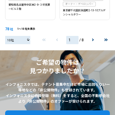
オーナー・デベロッパー
愛知県名古屋市中区栄2-９-３伏見第
一ビル３階
東京都千代田区永田町2-13-10プルデ
ンシャルタワー
78
社
1〜10 社を表示
/ 8
20社
ご希望の物件は
見つかりましたか？
インフォニスタでは、テナント募集中だけど市場に出回らない一
等地などの「非公開物件」も登録されています。
インフォニスタに会員登録（無料）をすると、全国の不動産会社
より「非公開物件」のオファーが受けられます。