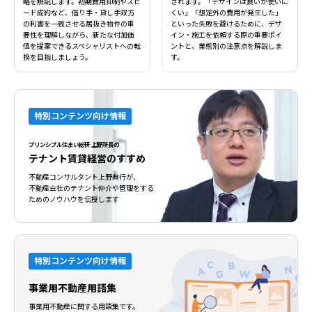
略を解説します。初期費用抑制やスピ
されます。「デザインは良いが使いに
ード成約など、借り手・貸し手双方
くい」「想定外の費用が発生した」
の利害を一致させる居抜き物件の重
といった失敗を避けるために、デザ
要性を理解しながら、新たな付加価
イン・施工を依頼する際の重要ポイ
値を提案できるスペシャリストへの転
ントと、業態別の注意点を解説しま
換を目指しましょう。
す。
特別コンテンツ向け情報
プリンシプル住まい総研 上野所長の
テナント賃貸経営のすすめ
不動産コンサルタント上野典行が、
不動産会社のテナント仲介や管理をする
ためのノウハウを伝授します
特別コンテンツ向け情報
事業用不動産用語集
事業用不動産に関する用語集です。