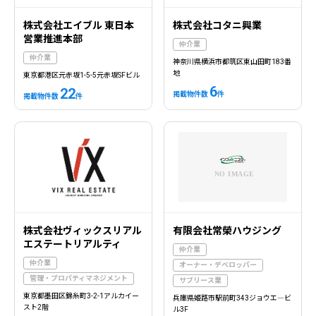
株式会社エイブル 東日本
株式会社コタニ興業
営業推進本部
仲介業
仲介業
神奈川県横浜市都筑区東山田町183番
地
東京都港区元赤坂1-5-5元赤坂SFビル
6
22
掲載物件数
件
掲載物件数
件
株式会社ヴィックスリアル
有限会社常榮ハウジング
エステートリアルティ
仲介業
仲介業
オーナー・デベロッパー
管理・プロパティマネジメント
サブリース業
東京都墨田区錦糸町3-2-1アルカイー
兵庫県姫路市駅前町343ジョウエ―ビ
スト2階
ル3F