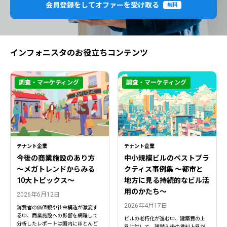
会員登録をしてオファーを受け取る
無料
インフォニスタのお役立ちコンテンツ
調査・マーケティング
調査・マーケティング
テナント企業
テナント企業
今後の商業施設のあり方
中小規模ビルのベストプラ
〜メガトレンドからみる
クティス事例集 ～都市と
10大トピックス〜
地方に見る持続的なビル活
用のかたち～
2026年6月12日
2026年4月17日
消費者の価値観や社会構造が激変す
る中、商業施設への影響を網羅して
ビルの老朽化が進む中、建築費の上
分析したレポートは国内にほとんど
昇に対して、建替え後の賃料上昇が