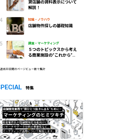
貸店舗の賃料表示について
解説！
知識・ノウハウ
店舗物件探しの基礎知識
調査・マーケティング
５つのトピックスから考え
る商業施設の“これから”
（前編）
 過去30日間のページビュー数で集計
SPECIAL
特集
店舗開発業務で”頭ひとつ抜きん出る”ために—
マーケティングのヒミツキチ
マーケティングのヒミツキチ">
長曽雅彦氏が店舗開発担当者向けに
リサーチやデータ分析の重要性など、
マーケティング活用について解説します。