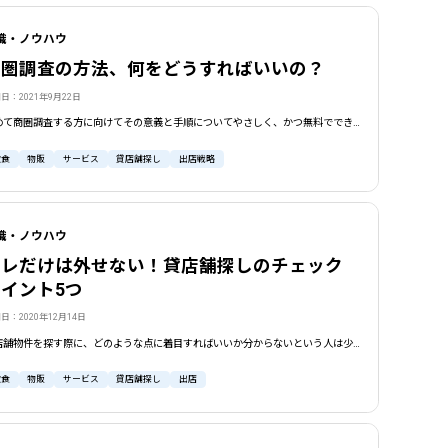
識・ノウハウ
商圏調査の方法、何をどうすればいいの？
日：2021年9月22日
初めて商圏調査する方に向けてその意義と手順についてやさしく、かつ無料でできる方法をお教えします。素人勘で物件を決めちゃダメ！出店可否の判断材料に物件を決める前に、しっかりした商圏調査が重要です。
飲食
物販
サービス
貸店舗探し
出店戦略
識・ノウハウ
コレだけは外せない！貸店舗探しのチェック
イント5つ
日：2020年12月14日
貸店舗物件を探す際に、どのような点に着目すればいいか分からないという人は少なくありません。商売の明暗を分ける貸店舗探しに失敗しないよう、立地や内装・外装設備、周辺環境など、最低限チェックしておきたい重要ポイントを紹介します。
飲食
物販
サービス
貸店舗探し
出店