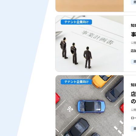
テナント企業向け
知
公開
テナント企業向け
知
の
公開