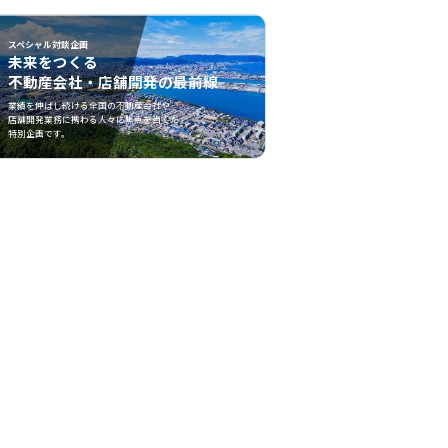
スペシャル対談企画
未来をつくる
不動産会社・店舗開発の最前線
不動産会社・店舗開発の最前線">
業績を伸ばし続ける全国の不動産会社や
店舗開発業務に携わる人々に焦点を当てた
特別企画です。