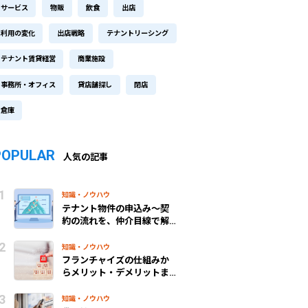
サービス
物販
飲食
出店
利用の変化
出店戦略
テナントリーシング
テナント賃貸経営
商業施設
事務所・オフィス
貸店舗探し
閉店
倉庫
POPULAR
人気の記事
知識・ノウハウ
テナント物件の申込み～契
約の流れを、仲介目線で解
説！
知識・ノウハウ
フランチャイズの仕組みか
らメリット・デメリットま
で、わかりやすく解説
知識・ノウハウ