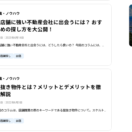
識・ノウハウ
貸店舗に強い不動産会社に出会うには？ おす
すめの探し方を大公開！
日：2023年4月14日
貸店舗に強い不動産会社と出会うには、どうしたら良いの？ 今回のコラムには、そんな悩みを抱えたテナント企業の方におすすめの情報が満載です。客付け業者と元付け業者の違いなども解説しつつ、インフォニスタの「不動産会員検索」についても紹介していきます。
貸店舗探し
出店
識・ノウハウ
居抜き物件とは？メリットとデメリットを徹
底解説
日：2022年6月3日
今回のコラムは、店舗開業の際のキーワードである居抜き物件について。スケルトン物件との比較において、押さえておきたいメリットとデメリットの解説はもちろん、リース契約や造作譲渡など、契約時の重要チェックポイントについても徹底解説していきます。
貸店舗探し
出店