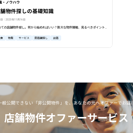
識・ノウハウ
店舗物件探しの基礎知識
日：2020年11月16日
初めての店舗物件探し。何から始めればいい？膨大な物件情報、見るべきポイントは決まっています。店舗経営のカギを握る物件探しのコツを、立地、面積、賃料など大事なポイントに絞って事業用不動産のプロが解説します！
飲食
物販
サービス
貸店舗探し
出店
一般公開できない「非公開物件」を、
あなたの元へオファーでお届
店舗物件オファーサービス