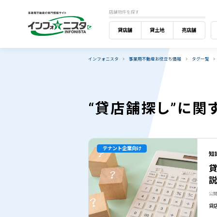
店舗物件を探す
貸店舗
貸土地
売店舗
インフォニスタ
事業用不動産お役立ち情報
タグ一覧
“貸店舗探し”に関
テナント企業向け
知
公開