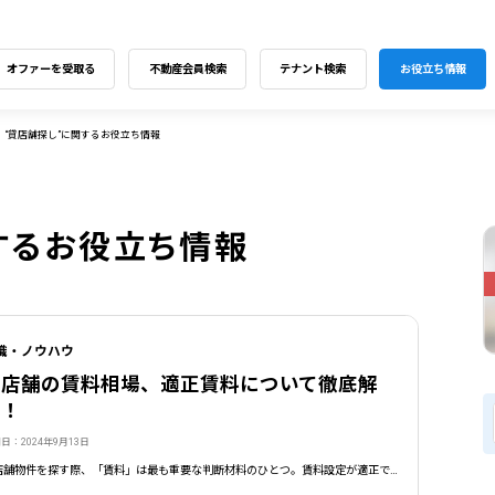
オファーを受取る
不動産会員検索
テナント検索
お役立ち情報
“貸店舗探し”に関するお役立ち情報
するお役立ち情報
識・ノウハウ
貸店舗の賃料相場、適正賃料について徹底解
説！
日：2024年9月13日
貸店舗物件を探す際、「賃料」は最も重要な判断材料のひとつ。賃料設定が適正であるかどうかは、店舗経営の成否を左右する大きな要因となります。そこで今回は、賃料相場の調べ方から、検討している店舗物件の賃料が適正か判断するポイントまで、徹底解説していきます。