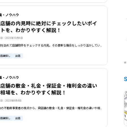
識・ノウハウ
貸店舗の内見時に絶対にチェックしたいポイ
ントを、わかりやすく解説！
日：2023年10月6日
現地を訪れて店舗物件をチェックする内見。その貴重な機会をしっかり活かしていくために、絶対におさえておきたいポイントをわかりやすくリスト化しました。不動産会社や物件オーナーにヒアリングすべき項目などもまとめた保存版です！
貸店舗探し
出店
※
識・ノウハウ
貸店舗の敷金・礼金・保証金・権利金の違い
や相場を、わかりやすく解説！
日：2023年8月4日
プロの不動産事業者の視点から、貸店舗の敷金・礼金・保証金・権利金の違いや相場について、わかりやすく解説。敷引きや敷金償却の基本知識、契約時の注意点も紹介。当コラムでしっかりと理解を深め、最適な店舗を見つけましょう。
貸店舗探し
出店