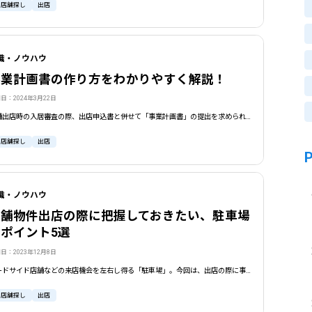
貸店舗探し
出店
識・ノウハウ
事業計画書の作り方をわかりやすく解説！
日：2024年3月22日
店舗出店時の入居審査の際、出店申込書と併せて「事業計画書」の提出を求められることがあります。今回は、難しそうに響くこの書類の書き方を、入居審査で特に重要だと思われるポイントも含めてわかりやすく解説していきます。
貸店舗探し
出店
識・ノウハウ
店舗物件出店の際に把握しておきたい、駐車場
ポイント5選
日：2023年12月8日
ロードサイド店舗などの来店機会を左右し得る「駐車場」。今回は、出店の際に事前に把握しておきたい「駐車場」のポイントをわかりやすく5つにまとめました。郊外出店に不慣れな方は要チェックです。
貸店舗探し
出店