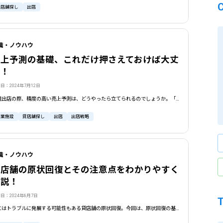
貸店舗探し
出店
識・ノウハウ
売上予測の基礎、これだけ押さえておけば大丈
夫！
日：2024年7月12日
新規出店の際、精度の高い売上予測は、どうやったら立てられるのでしょうか。「ハフモデル」「重回帰分析」など、難しい用語で説明されることが多い分野ですが、全てを理解しなくても大丈夫。分析スキーム構築の一連の流れをイメージするところから始めていきましょう。
商業施設
貸店舗探し
出店
出店戦略
識・ノウハウ
貸店舗の原状回復とその注意点をわかりやすく
解説！
日：2024年6月7日
時にはトラブルに発展する可能性もある貸店舗の原状回復。今回は、原状回復の基礎知識とその注意点について、国交省が公表している「原状回復をめぐるトラブルとガイドライン」や賃貸住宅との比較も交えながら、わかりやすく解説していきます。