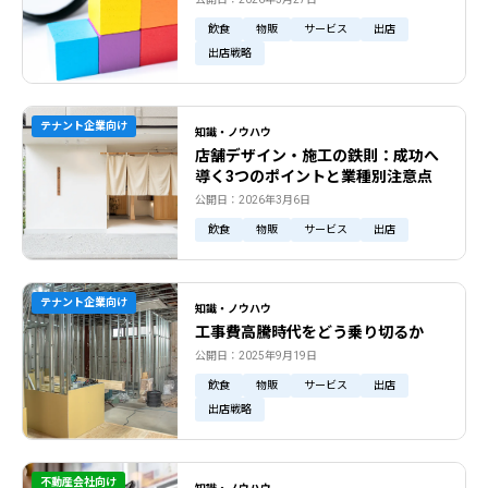
飲食
物販
サービス
出店
出店戦略
テナント企業向け
知識・ノウハウ
店舗デザイン・施工の鉄則：成功へ
導く3つのポイントと業種別注意点
公開日：2026年3月6日
飲食
物販
サービス
出店
テナント企業向け
知識・ノウハウ
工事費高騰時代をどう乗り切るか
公開日：2025年9月19日
飲食
物販
サービス
出店
出店戦略
不動産会社向け