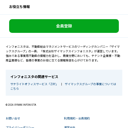
お役立ち情報
会員登録
インフォニスタは、不動産総合マネジメントサービスのリーディングカンパニー「ザイマ
ックスグループ」の一員、「株式会社ザイマックスインフォニスタ」が運営しています。
強みである事業用不動産の情報力を活かし、商業分野においても、テナント企業様・不動
産企業様など、皆様の事業のお役に立てる情報発信を心がけております。
インフォニスタの関連サービス
サテライトオフィスサービス「ZXY」
|
ザイマックスグループの事業については
こちら
© 2026 XYMAX INFONISTA
お問い合せ
利用規約・会員規約
プライバシーポリシー
運営会社