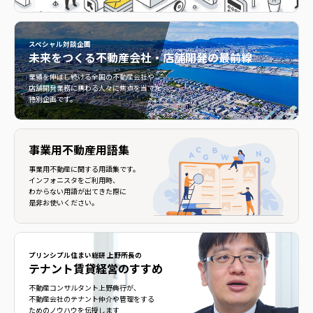
スペシャル対談企画
未来をつくる
不動産会社・店舗開発の最前線
不動産会社・店舗開発の最前線">
業績を伸ばし続ける全国の不動産会社や
店舗開発業務に携わる人々に焦点を当てた
特別企画です。
事業用不動産用語集
事業用不動産に関する用語集です。
インフォニスタをご利用時、
わからない用語が出てきた際に
是非お使いください。
プリンシプル住まい総研 上野所長の
テナント賃貸経営のすすめ
不動産コンサルタント上野典行が、
不動産会社のテナント仲介や管理をする
ためのノウハウを伝授します