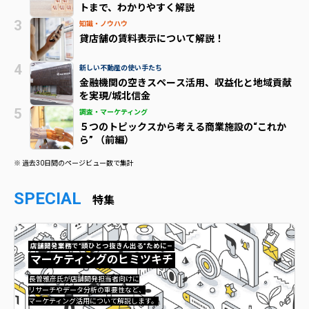
トまで、わかりやすく解説
知識・ノウハウ
貸店舗の賃料表示について解説！
新しい不動産の使い手たち
金融機関の空きスペース活用、収益化と地域貢献
を実現/城北信金
調査・マーケティング
５つのトピックスから考える商業施設の“これか
ら” （前編）
※ 過去30日間のページビュー数で集計
SPECIAL
特集
店舗開発業務で”頭ひとつ抜きん出る”ために—
マーケティングのヒミツキチ
マーケティングのヒミツキチ">
長曽雅彦氏が店舗開発担当者向けに
リサーチやデータ分析の重要性など、
マーケティング活用について解説します。