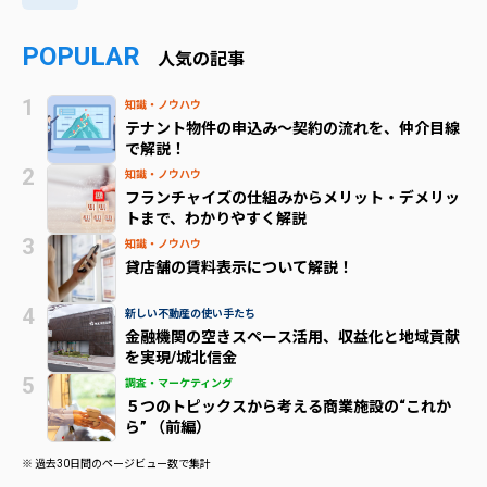
POPULAR
人気の記事
知識・ノウハウ
テナント物件の申込み～契約の流れを、仲介目線
で解説！
知識・ノウハウ
フランチャイズの仕組みからメリット・デメリッ
トまで、わかりやすく解説
知識・ノウハウ
貸店舗の賃料表示について解説！
新しい不動産の使い手たち
金融機関の空きスペース活用、収益化と地域貢献
を実現/城北信金
調査・マーケティング
５つのトピックスから考える商業施設の“これか
ら” （前編）
※ 過去30日間のページビュー数で集計