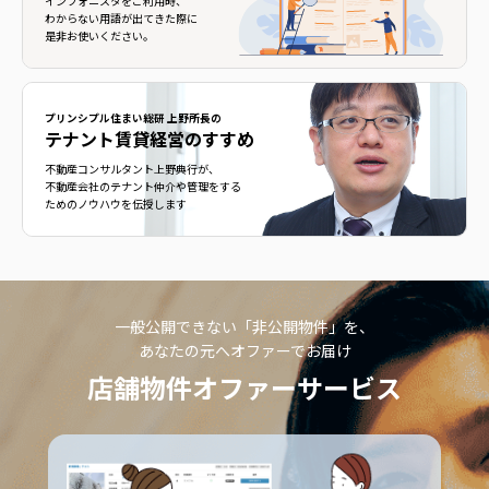
インフォニスタをご利用時、
わからない用語が出てきた際に
是非お使いください。
プリンシプル住まい総研 上野所長の
テナント賃貸経営のすすめ
不動産コンサルタント上野典行が、
不動産会社のテナント仲介や管理をする
ためのノウハウを伝授します
一般公開できない「非公開物件」を、
あなたの元へオファーでお届け
店舗物件オファーサービス