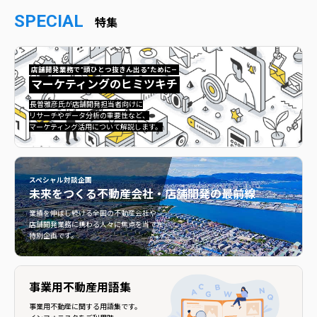
SPECIAL
特集
店舗開発業務で”頭ひとつ抜きん出る”ために—
マーケティングのヒミツキチ
マーケティングのヒミツキチ">
長曽雅彦氏が店舗開発担当者向けに
リサーチやデータ分析の重要性など、
マーケティング活用について解説します。
スペシャル対談企画
未来をつくる
不動産会社・店舗開発の最前線
不動産会社・店舗開発の最前線">
業績を伸ばし続ける全国の不動産会社や
店舗開発業務に携わる人々に焦点を当てた
特別企画です。
事業用不動産用語集
事業用不動産に関する用語集です。