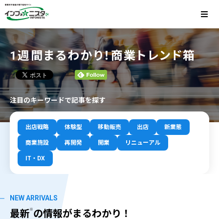
1週間まるわかり！商業トレンド箱
注目のキーワードで記事を探す
出店戦略
体験型
移動販売
出店
新業態
商業施設
再開発
開業
リニューアル
IT・DX
NEW ARRIVALS
※
最新
の情報がまるわかり！