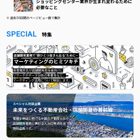
ショッピングセンター業界が生まれ変わるために
必要なこと
※ 過去30日間のページビュー数で集計
SPECIAL
特集
店舗開発業務で”頭ひとつ抜きん出る”ために—
マーケティングのヒミツキチ
マーケティングのヒミツキチ">
長曽雅彦氏が店舗開発担当者向けに
リサーチやデータ分析の重要性など、
マーケティング活用について解説します。
スペシャル対談企画
未来をつくる
不動産会社・店舗開発の最前線
不動産会社・店舗開発の最前線">
業績を伸ばし続ける全国の不動産会社や
店舗開発業務に携わる人々に焦点を当てた
特別企画です。