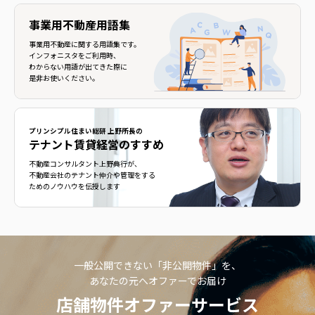
事業用不動産用語集
事業用不動産に関する用語集です。
インフォニスタをご利用時、
わからない用語が出てきた際に
是非お使いください。
プリンシプル住まい総研 上野所長の
テナント賃貸経営のすすめ
不動産コンサルタント上野典行が、
不動産会社のテナント仲介や管理をする
ためのノウハウを伝授します
一般公開できない「非公開物件」を、
あなたの元へオファーでお届け
店舗物件オファーサービス