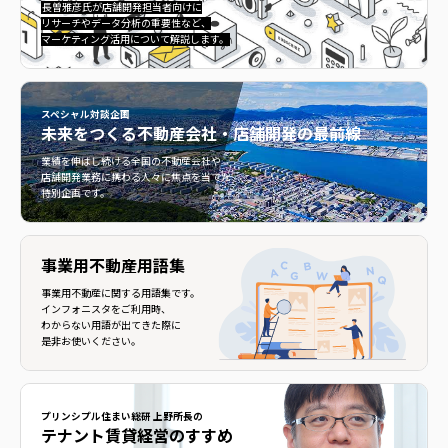
長曽雅彦氏が店舗開発担当者向けに
リサーチやデータ分析の重要性など、
マーケティング活用について解説します。
スペシャル対談企画
未来をつくる
不動産会社・店舗開発の最前線
不動産会社・店舗開発の最前線">
業績を伸ばし続ける全国の不動産会社や
店舗開発業務に携わる人々に焦点を当てた
特別企画です。
事業用不動産用語集
事業用不動産に関する用語集です。
インフォニスタをご利用時、
わからない用語が出てきた際に
是非お使いください。
プリンシプル住まい総研 上野所長の
テナント賃貸経営のすすめ