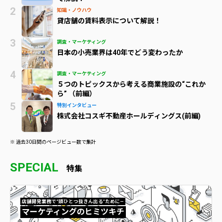
知識・ノウハウ
貸店舗の賃料表示について解説！
調査・マーケティング
日本の小売業界は40年でどう変わったか
調査・マーケティング
５つのトピックスから考える商業施設の“これか
ら” （前編）
特別インタビュー
株式会社コスギ不動産ホールディングス(前編)
※ 過去30日間のページビュー数で集計
SPECIAL
特集
店舗開発業務で”頭ひとつ抜きん出る”ために—
マーケティングのヒミツキチ
マーケティングのヒミツキチ">