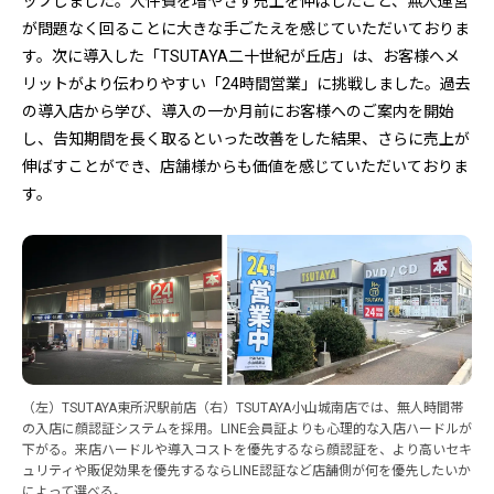
ップしました。人件費を増やさず売上を伸ばしたこと、無人運営
が問題なく回ることに大きな手ごたえを感じていただいておりま
す。次に導入した「TSUTAYA二十世紀が丘店」は、お客様へメ
リットがより伝わりやすい「24時間営業」に挑戦しました。過去
の導入店から学び、導入の一か月前にお客様へのご案内を開始
し、告知期間を長く取るといった改善をした結果、さらに売上が
伸ばすことができ、店舗様からも価値を感じていただいておりま
す。
（左）TSUTAYA東所沢駅前店（右）TSUTAYA小山城南店では、無人時間帯
の入店に顔認証システムを採用。LINE会員証よりも心理的な入店ハードルが
下がる。来店ハードルや導入コストを優先するなら顔認証を、より高いセキ
ュリティや販促効果を優先するならLINE認証など店舗側が何を優先したいか
によって選べる。