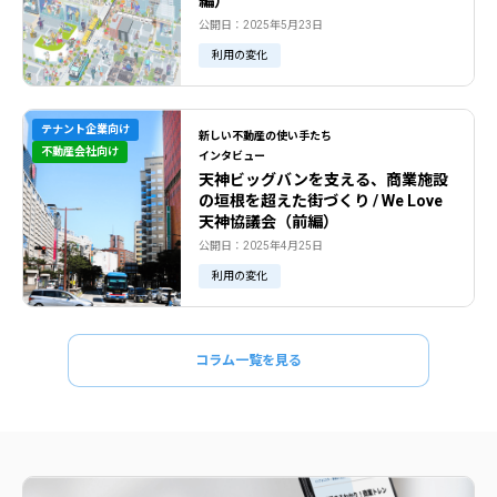
編）
公開日：2025年5月23日
利用の変化
テナント企業向け
新しい不動産の使い手たち
不動産会社向け
インタビュー
天神ビッグバンを支える、商業施設
の垣根を超えた街づくり / We Love
天神協議会（前編）
公開日：2025年4月25日
利用の変化
コラム一覧を見る