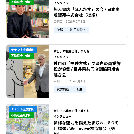
不動産会社向け
インタビュー
無人書店「ほんたす」の今 / 日本出
版販売株式会社（後編）
公開日：2026年2月6日
物販
利用の変化
テナント企業向け
新しい不動産の使い手たち
不動産会社向け
インタビュー
独自の「福井方式」で県内の商業施
設が協働 / 福井県共同店舗協同組合
連合会
公開日：2025年8月1日
商業施設
出店
テナント企業向け
新しい不動産の使い手たち
不動産会社向け
インタビュー
多様な魅力を備えたまちへ、8つの
目標像 / We Love天神協議会（後