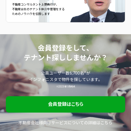
不動産コンサルタント上野典行が、
不動産会社のテナント仲介や管理をする
ためのノウハウを伝授します
会員登録をして、
テナント探ししませんか？
※
会員ユーザー数6,700名
が
インフォニスタで物件を探しています。
※2023年1月時点
会員登録はこちら
不動産会社様向けサービスについての詳細はこちら