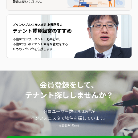
是非お使いください。
プリンシプル住まい総研 上野所長の
テナント賃貸経営のすすめ
不動産コンサルタント上野典行が、
不動産会社のテナント仲介や管理をする
ためのノウハウを伝授します
会員登録をして、
テナント探ししませんか？
※
会員ユーザー数6,700名
が
インフォニスタで物件を探しています。
※2023年1月時点