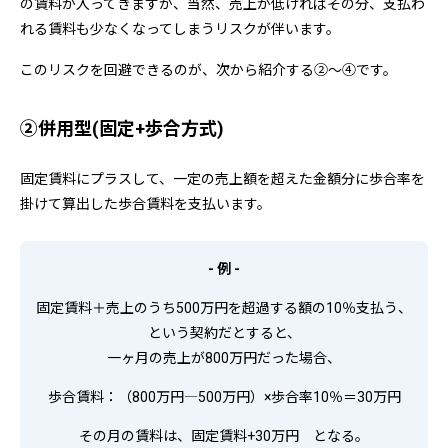
の賃料が入ってきますが、当然、売上が低ければその分、支払わ
れる賃料も少なくなってしまうリスクが伴います。
このリスクを回避できるのが、次から紹介する②～④です。
②併用型(固定+歩合方式)
固定賃料にプラスして、一定の売上額を超えた金額分に歩合率を
掛けて算出した歩合賃料を支払います。
- 例 -
固定賃料＋売上のうち500万円を超過する額の10％支払う、
という契約だとすると、
一ヶ月の売上が800万円だった場合、
歩合賃料：（800万円―500万円）×歩合率10％＝30万円
その月の賃料は、固定賃料+30万円 となる。