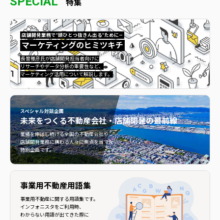
SPECIAL
特集
店舗開発業務で”頭ひとつ抜きん出る”ために—
マーケティングのヒミツキチ
マーケティングのヒミツキチ">
長曽雅彦氏が店舗開発担当者向けに
リサーチやデータ分析の重要性など、
マーケティング活用について解説します。
スペシャル対談企画
未来をつくる
不動産会社・店舗開発の最前線
不動産会社・店舗開発の最前線">
業績を伸ばし続ける全国の不動産会社や
店舗開発業務に携わる人々に焦点を当てた
特別企画です。
事業用不動産用語集
事業用不動産に関する用語集です。
インフォニスタをご利用時、
わからない用語が出てきた際に