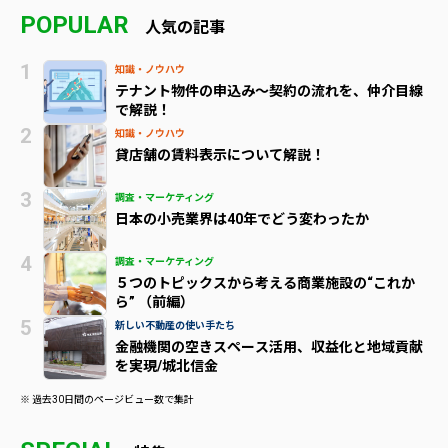
POPULAR
人気の記事
知識・ノウハウ
テナント物件の申込み～契約の流れを、仲介目線
で解説！
知識・ノウハウ
貸店舗の賃料表示について解説！
調査・マーケティング
日本の小売業界は40年でどう変わったか
調査・マーケティング
５つのトピックスから考える商業施設の“これか
ら” （前編）
新しい不動産の使い手たち
金融機関の空きスペース活用、収益化と地域貢献
を実現/城北信金
※ 過去30日間のページビュー数で集計