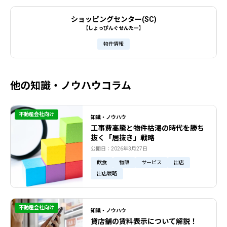
ショッピングセンター(SC)
【しょっぴんぐせんたー】
物件情報
他の知識・ノウハウコラム
不動産会社向け
知識・ノウハウ
工事費高騰と物件枯渇の時代を勝ち
抜く「居抜き」戦略
公開日：2026年3月27日
飲食
物販
サービス
出店
出店戦略
不動産会社向け
知識・ノウハウ
貸店舗の賃料表示について解説！