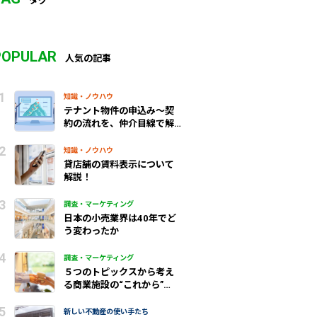
タグ
POPULAR
人気の記事
知識・ノウハウ
テナント物件の申込み～契
約の流れを、仲介目線で解
説！
知識・ノウハウ
貸店舗の賃料表示について
解説！
調査・マーケティング
日本の小売業界は40年でど
う変わったか
調査・マーケティング
５つのトピックスから考え
る商業施設の“これから”
（前編）
新しい不動産の使い手たち