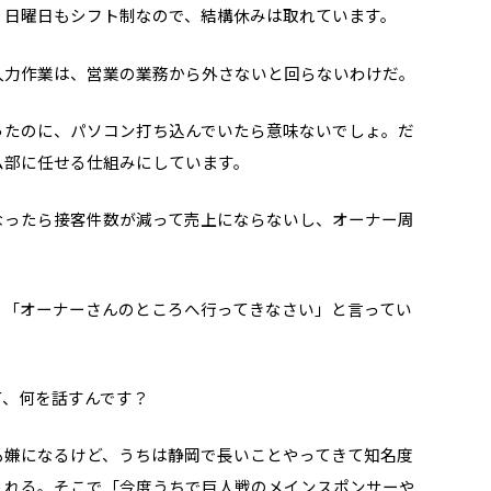
、日曜日もシフト制なので、結構休みは取れています。
入力作業は、営業の業務から外さないと回らないわけだ。
ったのに、パソコン打ち込んでいたら意味ないでしょ。だ
ム部に任せる仕組みにしています。
なったら接客件数が減って売上にならないし、オーナー周
、「オーナーさんのところへ行ってきなさい」と言ってい
て、何を話すんです？
も嫌になるけど、うちは静岡で長いことやってきて知名度
くれる。そこで「今度うちで巨人戦のメインスポンサーや