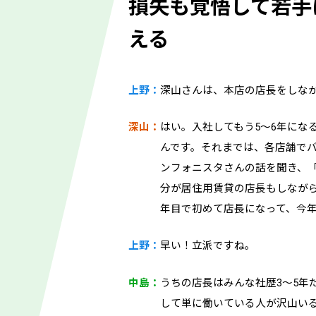
損失も覚悟して若手
える
上野：
深山さんは、本店の店長をしな
深山：
はい。入社してもう5～6年にな
んです。それまでは、各店舗で
ンフォニスタさんの話を聞き、
分が居住用賃貸の店長もしなが
年目で初めて店長になって、今年
上野：
早い！立派ですね。
中島：
うちの店長はみんな社歴3～5年
して単に働いている人が沢山い