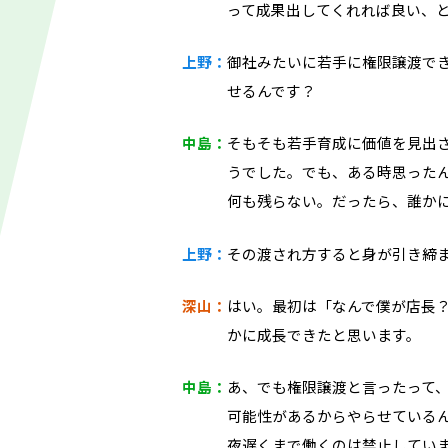
って成果出してくれれば良い、
上野：
御社みたいに若手に権限譲渡で
せるんです？
中島：
そもそも若手育成に価値を見出
うでした。でも、ある時思った
何も残らない。だったら、誰か
上野：
その渡され方すると身が引き締
深山：
はい。最初は「なんで僕が店長
かに成長できたと思います。
中島：
あ、でも権限譲渡と言ったって
可能性があるからやらせている
夜遅くまで働くのは禁止してい