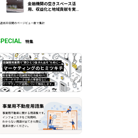
金融機関の空きスペース活
用、収益化と地域貢献を実
現/城北信金
 過去30日間のページビュー数で集計
SPECIAL
特集
店舗開発業務で”頭ひとつ抜きん出る”ために—
マーケティングのヒミツキチ
マーケティングのヒミツキチ">
長曽雅彦氏が店舗開発担当者向けに
リサーチやデータ分析の重要性など、
マーケティング活用について解説します。
事業用不動産用語集
事業用不動産に関する用語集です。
インフォニスタをご利用時、
わからない用語が出てきた際に
是非お使いください。