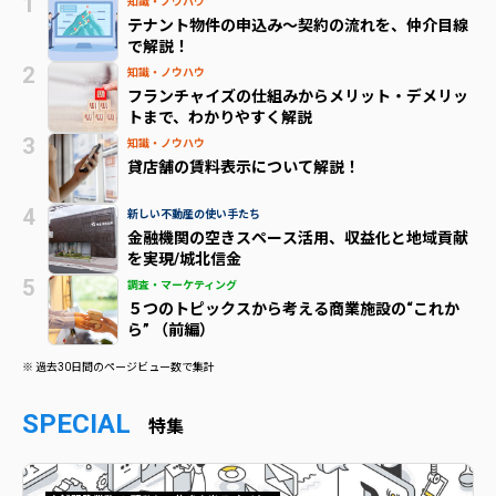
知識・ノウハウ
テナント物件の申込み～契約の流れを、仲介目線
で解説！
知識・ノウハウ
フランチャイズの仕組みからメリット・デメリッ
トまで、わかりやすく解説
知識・ノウハウ
貸店舗の賃料表示について解説！
新しい不動産の使い手たち
金融機関の空きスペース活用、収益化と地域貢献
を実現/城北信金
調査・マーケティング
５つのトピックスから考える商業施設の“これか
ら” （前編）
※ 過去30日間のページビュー数で集計
SPECIAL
特集