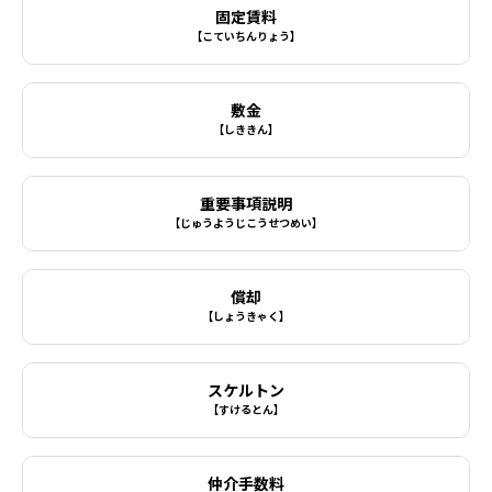
固定賃料
【こていちんりょう】
敷金
【しききん】
重要事項説明
【じゅうようじこうせつめい】
償却
【しょうきゃく】
スケルトン
【すけるとん】
仲介手数料