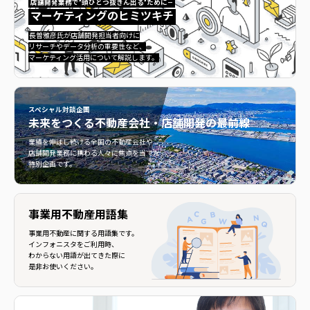
店舗開発業務で”頭ひとつ抜きん出る”ために—
マーケティングのヒミツキチ
マーケティングのヒミツキチ">
長曽雅彦氏が店舗開発担当者向けに
リサーチやデータ分析の重要性など、
マーケティング活用について解説します。
スペシャル対談企画
未来をつくる
不動産会社・店舗開発の最前線
不動産会社・店舗開発の最前線">
業績を伸ばし続ける全国の不動産会社や
店舗開発業務に携わる人々に焦点を当てた
特別企画です。
事業用不動産用語集
事業用不動産に関する用語集です。
インフォニスタをご利用時、
わからない用語が出てきた際に
是非お使いください。