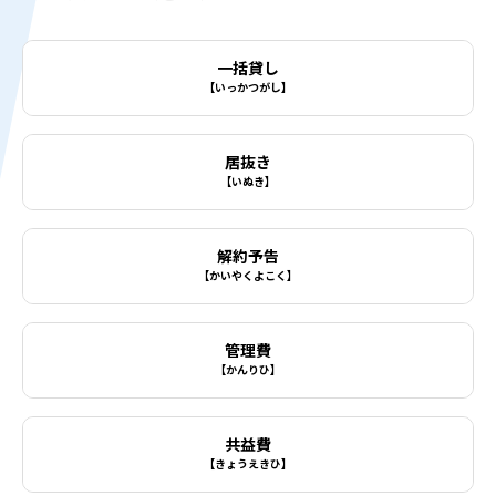
一括貸し
【いっかつがし】
居抜き
【いぬき】
解約予告
【かいやくよこく】
管理費
【かんりひ】
共益費
【きょうえきひ】