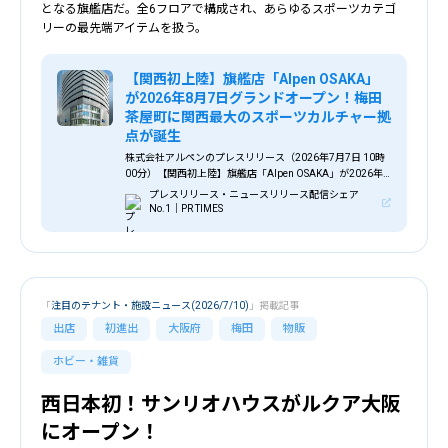
となる旗艦店だ。全6フロアで構成され、あらゆるスポーツカテゴ
リーの最先端アイテムを扱う。
【関西初上陸】旗艦店「Alpen OSAKA」
が2026年8月7日グランドオープン！梅田
茶屋町に関西最大のスポーツカルチャー拠
点が誕生
株式会社アルペンのプレスリリース（2026年7月7日 10時
00分）【関西初上陸】旗艦店「Alpen OSAKA」が2026年8
月7日グランドオープン！梅田茶屋町に関西最大のスポーツ
プレスリリース・ニュースリリース配信シェア
カルチャー拠点が誕生
No.1｜PR TIMES
「
注目のテナント・施設ニュース(2026/7/10)
」掲載記事
出店
初進出
大阪府
梅田
物販
ホビー・雑貨
西日本初！サンリオハウスがルクア大阪
にオープン！