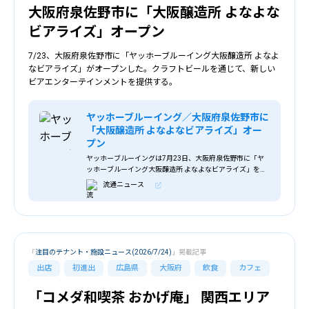
大阪府泉佐野市に「大阪醸造所 よなよな
ビアライズ」オープン
7/23、大阪府泉佐野市に「ヤッホーブルーイング大阪醸造所 よなよ
なビアライズ」がオープンした。クラフトビールを通じて、新しい
ビアエンターテインメントを提供する。
ヤッホーブルーイング／大阪府泉佐野市に
「大阪醸造所 よなよなビアライズ」オー
プン
ヤッホーブルーイングは7月23日、大阪府泉佐野市に「ヤ
ッホーブルーイング大阪醸造所 よなよなビアライズ」をオ
ープンした。来場者は年間約7万人を目標としており、府内
流通ニュース
外からの集客を通じて地域活性化を目指す
「
注目のテナント・施設ニュース(2026/7/24)
」掲載記事
出店
初進出
広島県
大阪府
飲食
カフェ
「コメダ和喫茶 おかげ庵」 関西エリア