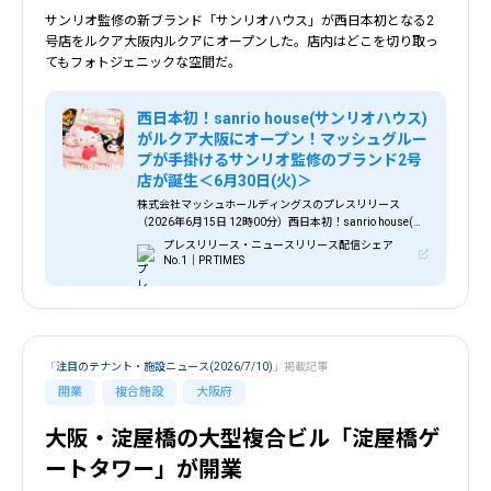
サンリオ監修の新ブランド「サンリオハウス」が西日本初となる2
号店をルクア大阪内ルクアにオープンした。店内はどこを切り取っ
てもフォトジェニックな空間だ。
西日本初！sanrio house(サンリオハウス)
がルクア大阪にオープン！マッシュグルー
プが手掛けるサンリオ監修のブランド2号
店が誕生＜6月30日(火)＞
株式会社マッシュホールディングスのプレスリリース
（2026年6月15日 12時00分）西日本初！sanrio house(サ
ンリオハウス)がルクア大阪にオープン！マッシュグループ
プレスリリース・ニュースリリース配信シェア
が手掛けるサンリオ監修のブランド2号店が誕生＜6月30日
No.1｜PR TIMES
(火)＞
「
注目のテナント・施設ニュース(2026/7/10)
」掲載記事
開業
複合施設
大阪府
大阪・淀屋橋の大型複合ビル「淀屋橋ゲ
ートタワー」が開業