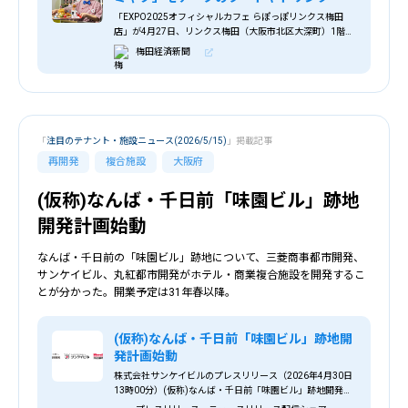
「EXPO2025オフィシャルカフェ らぽっぽリンクス梅田
店」が4月27日、リンクス梅田（大阪市北区大深町）1階に
期間限定でオープンした。
梅田経済新聞
「
注目のテナント・施設ニュース(2026/5/15)
」掲載記事
再開発
複合施設
大阪府
(仮称)なんば・千日前「味園ビル」跡地
開発計画始動
なんば・千日前の「味園ビル」跡地について、三菱商事都市開発、
サンケイビル、丸紅都市開発がホテル・商業複合施設を開発するこ
とが分かった。開業予定は31年春以降。
(仮称)なんば・千日前「味園ビル」跡地開
発計画始動
株式会社サンケイビルのプレスリリース（2026年4月30日
13時00分）(仮称)なんば・千日前「味園ビル」跡地開発計
画始動