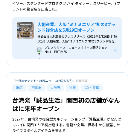
イソー、スタンダードプロダクツ バイ ダイソー、スリーピー、3ブ
ランドの複合店を出店した。
大創産業、大阪 “ミナミエリア”初の3ブラ
ンド複合店を5月29日オープン
株式会社大創産業のプレスリリース（2026年5月26日 11時
00分）大創産業、大阪 “ミナミエリア”初の3ブランド複合
店を5月29日オープン
プレスリリース・ニュースリリース配信シェア
No.1｜PR TIMES
「
注目のテナント・施設ニュース(2026/6/5)
」掲載記事
出店
初進出
大阪府
物販
CD・書籍
台湾発「誠品生活」関西初の店舗がなん
ばに来年オープン
2027年、台湾発の複合型カルチャーショップ「誠品生活」がなんば
マルイに関西エリア初出店する。書籍や文具、世界中から厳選した
ライフスタイルアイテムを揃える。