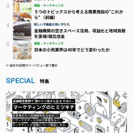
調査・マーケティング
５つのトピックスから考える商業施設の“これか
ら” （前編）
新しい不動産の使い手たち
金融機関の空きスペース活用、収益化と地域貢献
を実現/城北信金
調査・マーケティング
日本の小売業界は40年でどう変わったか
※ 過去30日間のページビュー数で集計
SPECIAL
特集
店舗開発業務で”頭ひとつ抜きん出る”ために—
マーケティングのヒミツキチ
マーケティングのヒミツキチ">
長曽雅彦氏が店舗開発担当者向けに
リサーチやデータ分析の重要性など、
マーケティング活用について解説します。