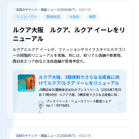
「
注目のテナント・施設ニュース(2026/8/7)
」掲載記事
リニューアル
商業施設
大阪府
梅田
ルクア大阪 ルクア、ルクア イーレをリ
ニューアル
ルクアとルクア イーレが、ファッションやライフスタイルカテゴリ
ーの段階的リニューアルを実施。秋には、初リアル店舗や新業態、
西日本エリア初など注目店舗が登場予定だ。
ルクア大阪、3館体制でさらなる成長に向
けてルクア/ルクア イーレをリニューアル
JR西日本SC開発株式会社のプレスリリース（2026年7月29
日 11時00分）ルクア大阪、3館体制でさらなる成長に向け
てルクア/ルクア イーレをリニューアル
プレスリリース・ニュースリリース配信シェア
No.1｜PR TIMES
「
注目のテナント・施設ニュース(2026/8/7)
」掲載記事