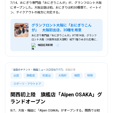
7/14、おにぎり専門店「おにぎりこんが」が、グランフロント大阪
にオープンした。大阪出店は初。おにぎりは約30種類で、イートイ
ン、テイクアウトの両方に対応する。
グランフロント大阪に「おにぎりこん
が」 大阪初出店、30種を用意
おにぎり専門店「おにぎりこんが」が7月14日、グランフ
ロント大阪（大阪市北区大深町）地下1階うめきた広場にオ
ープンする。
梅田経済新聞
「
注目のテナント・施設ニュース(2026/7/17)
」掲載記事
出店
旗艦店
初進出
大阪府
梅田
物販
スポーツ・アウトドア
関西初上陸 旗艦店「Alpen OSAKA」グ
ランドオープン
8/7、大阪・梅田に「Alpen OSAKA」がオープンする。関西では初