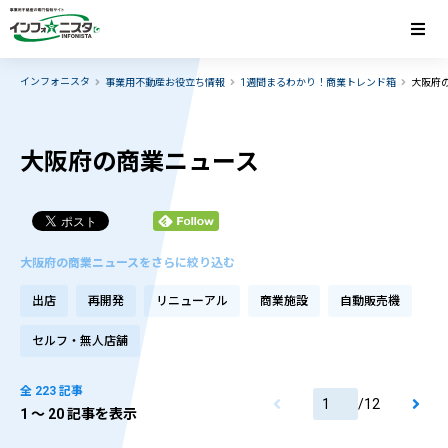
インフォニスタ
事業用不動産お役立ち情報
1週間まるわかり！商業トレンド箱
大阪府
大阪府の商業ニュース
大阪府の商業ニュースをさらに絞り込む
出店
再開発
リニューアル
商業施設
自動販売機
セルフ・無人店舗
全 223 記事
/
12
1
〜 20 記事を表示