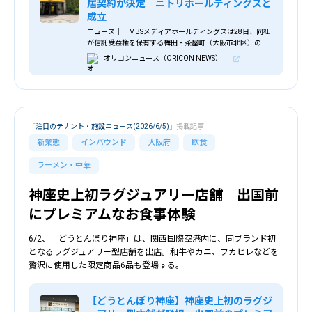
居契約が決定 ニトリホールディングスと
成立
ニュース｜ MBSメディアホールディングスは28日、同社
が信託受益権を保有する梅田・茶屋町（大阪市北区）の旧
ロフトビルについて、次期入居テナントとしてニトリホー
オリコンニュース（ORICON NEWS）
ルディングスとの契約が成立したと発表した。 賃貸借契
約は、同物件の受託者である三井住友信託銀行とニトリホ
ールディングスとの間で締結された。
「
注目のテナント・施設ニュース(2026/6/5)
」掲載記事
新業態
インバウンド
大阪府
飲食
ラーメン・中華
神座史上初ラグジュアリー店舗 出国前
にプレミアムなお食事体験
6/2、「どうとんぼり神座」は、関西国際空港内に、同ブランド初
となるラグジュアリー型店舗を出店。和牛やカニ、フカヒレなどを
贅沢に使用した限定商品6品も登場する。
【どうとんぼり神座】神座史上初のラグジ