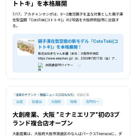
トトキ」を本格展開
7/17、アカチャンホンポは、0～2歳児親子を主な対象とした親子滞
在型空間「CotoToki(コトトキ)」の2号店を大阪府吹田市に出店す
る。
親子滞在型空間の新モデル『CotoToki(コ
トトキ)』を本格展開！
株式会社赤ちゃん本舗（本社：大阪市中央区
https://www.akachan.jp）は、2026年7月17日（金）アカ
チャンホンポ ららぽーとエキスポシティ店内に、ママ・パ
共同通信PRワイヤー
パがお子さまと安心して過...
「
注目のテナント・施設ニュース(2026/6/5)
」掲載記事
出店
初進出
大阪府
物販
百円均一
大創産業、大阪 “ミナミエリア”初の3ブ
ランド複合店オープン
大創産業は、大阪府大阪市浪速区のなんばパークスT-terraceに、ダ