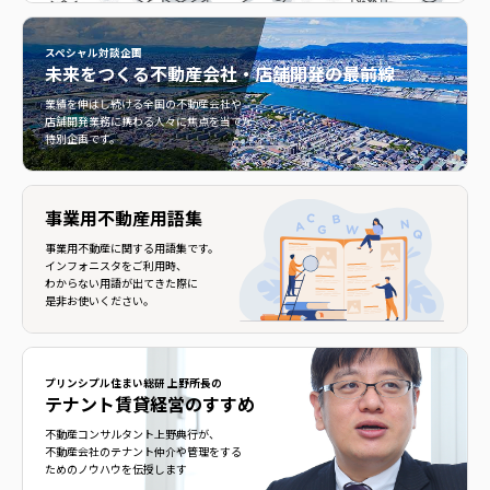
スペシャル対談企画
未来をつくる
不動産会社・店舗開発の最前線
不動産会社・店舗開発の最前線">
業績を伸ばし続ける全国の不動産会社や
店舗開発業務に携わる人々に焦点を当てた
特別企画です。
事業用不動産用語集
事業用不動産に関する用語集です。
インフォニスタをご利用時、
わからない用語が出てきた際に
是非お使いください。
プリンシプル住まい総研 上野所長の
テナント賃貸経営のすすめ
不動産コンサルタント上野典行が、
不動産会社のテナント仲介や管理をする
ためのノウハウを伝授します