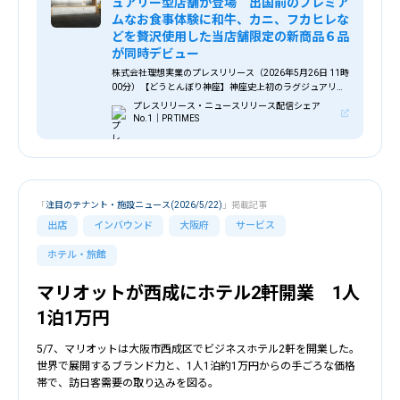
ュアリー型店舗が登場 出国前のプレミア
ムなお食事体験に和牛、カニ、フカヒレな
どを贅沢使用した当店舗限定の新商品６品
が同時デビュー
株式会社理想実業のプレスリリース（2026年5月26日 11時
00分）【どうとんぼり神座】神座史上初のラグジュアリー
型店舗が登場 出国前のプレミアムなお食事体験に和牛、
プレスリリース・ニュースリリース配信シェア
カニ、フカヒレなどを贅沢使用した当店舗限定の新商品６
No.1｜PR TIMES
品が同時デビュー
「
注目のテナント・施設ニュース(2026/5/22)
」掲載記事
出店
インバウンド
大阪府
サービス
ホテル・旅館
マリオットが西成にホテル2軒開業 1人
1泊1万円
5/7、マリオットは大阪市西成区でビジネスホテル2軒を開業した。
世界で展開するブランド力と、1人1泊約1万円からの手ごろな価格
帯で、訪日客需要の取り込みを図る。