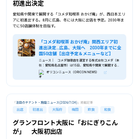
初進出決定
愛知県や関東で展開する「コメダ和喫茶 おかげ庵」が、西日本エリ
アに初進出する。8月に広島、冬には大阪に出店を予定。2030年ま
でに50店舗体制を目指す。
「コメダ和喫茶 おかげ庵」関西エリア初
進出決定…広島、大阪へ 2030年までに全
国50店舗【出店予定＆メニューなど】
ニュース｜ コメダ珈琲店を運営する株式会社コメダ（本
社：愛知県名古屋市）は15日、愛知県や関東で展開する
「コメダ和喫茶 おかげ庵」を、西日本エリアに初進出させ
オリコンニュース（ORICON NEWS）
ると明らかにした。2026年8月に広島県、冬には大阪府に
出店を予定する。 「おかげ庵」は、1999年2月に名古屋
市に誕生。コメダ珈琲店で培ってきた「くつろぎ」のノウ
ハウを和の情緒へと広げたブランドとして、珈琲・抹茶・
甘味・食事をゆっくりと楽しめる和喫茶（なごみきっさ）
として歩みを続けてきた。
「
注目のテナント・施設ニュース(2026/7/24)
」掲載記事
出店
初進出
大阪府
梅田
飲食
和食
グランフロント大阪に「おにぎりこん
が」 大阪初出店