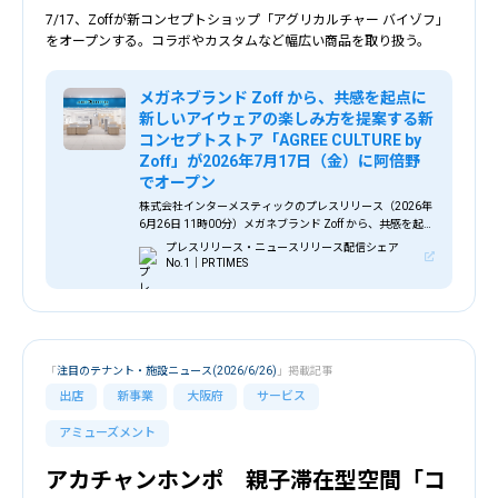
7/17、Zoffが新コンセプトショップ「アグリカルチャー バイゾフ」
をオープンする。コラボやカスタムなど幅広い商品を取り扱う。
メガネブランド Zoff から、共感を起点に
新しいアイウェアの楽しみ方を提案する新
コンセプトストア「AGREE CULTURE by
Zoff」が2026年7月17日（金）に阿倍野
でオープン
株式会社インターメスティックのプレスリリース（2026年
6月26日 11時00分）メガネブランド Zoff から、共感を起点
に新しいアイウェアの楽しみ方を提案する新コンセプトス
プレスリリース・ニュースリリース配信シェア
トア「AGREE CULTURE by Zoff」が2026年7月17日（金）
No.1｜PR TIMES
に阿倍野でオープン
「
注目のテナント・施設ニュース(2026/6/26)
」掲載記事
出店
新事業
大阪府
サービス
アミューズメント
アカチャンホンポ 親子滞在型空間「コ