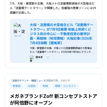
7/9、大阪・御堂筋の北端、大阪メトロ淀屋橋駅直結の大型複合ビ
ル「淀屋橋ゲートタワー」が開業した。低層階の商業ゾーンには29
店舗が出店した。
大阪・淀屋橋の大型複合ビル「淀屋橋ゲー
トタワー」が7月9日開業 地価上昇続くビ
ジネス街の中心に－不動産投資の都市計
画・再開発（地域情報）大阪記事/2026年
7月4日掲載【健美家】
大阪・御堂筋の北端、大阪メトロ淀屋橋駅直結の大型複合
ビル「淀屋橋ゲートタワー」が2026年7月9日にグランドオ
ープンする。 淀屋橋駅西地区市街地再開発組合が施行し、
健美家
大和ハウス工業・住友商事・関電不動産...。不動産投資の
都市計画・再開発（地域情報）・大阪に関わる記事です。
「
注目のテナント・施設ニュース(2026/7/3)
」掲載記事
新業態
大阪府
物販
眼鏡・コンタクト
メガネブランドZoff 新コンセプトストア
が阿倍野にオープン