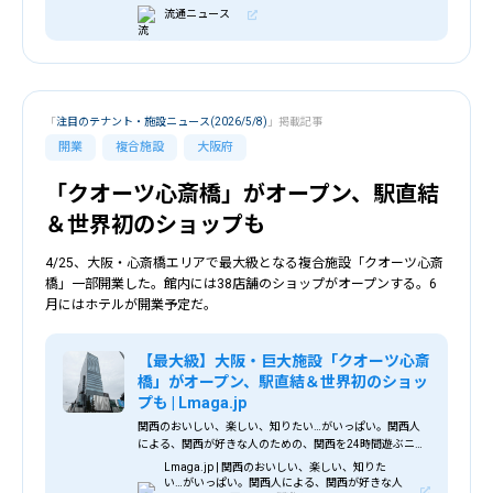
けた新たな取り組みで、高齢化や過疎化が進むニュータウ
流通ニュース
ンの活性化につなげる。 ＜店舗外観イメージ＞
「
注目のテナント・施設ニュース(2026/5/8)
」掲載記事
開業
複合施設
大阪府
「クオーツ心斎橋」がオープン、駅直結
＆世界初のショップも
4/25、大阪・心斎橋エリアで最大級となる複合施設「クオーツ心斎
橋」一部開業した。館内には38店舗のショップがオープンする。6
月にはホテルが開業予定だ。
【最大級】大阪・巨大施設「クオーツ心斎
橋」がオープン、駅直結＆世界初のショッ
プも | Lmaga.jp
関西のおいしい、楽しい、知りたい…がいっぱい。関西人
による、関西が好きな人のための、関西を24時間遊ぶニュ
ースサイトです。
Lmaga.jp | 関西のおいしい、楽しい、知りた
い…がいっぱい。関西人による、関西が好きな人