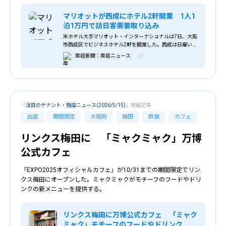
マリオットが西成にホテル2軒開業 1人1
泊1万円で訪日客需要取り込み
米ホテル大手マリオット・インターナショナルは7日、大阪
市西成区でビジネスホテル2軒を開業した。西成は日雇い労
働者の街として知られるが、近年は観光面での利便性か…
産経新聞：産経ニュース
「
注目のテナント・施設ニュース(2026/5/15)
」掲載記事
出店
期間限定
大阪府
梅田
飲食
カフェ
リンクス梅田に 「ミャクミャク」万博
公式カフェ
「EXPO2025オフィシャルカフェ」が10/31までの期間限定でリン
クス梅田にオープンした。ミャクミャクがモチーフのフードやドリ
ンクの新メニューを提供する。
リンクス梅田に万博公式カフェ 「ミャク
ミャク」モチーフのフードやドリンク