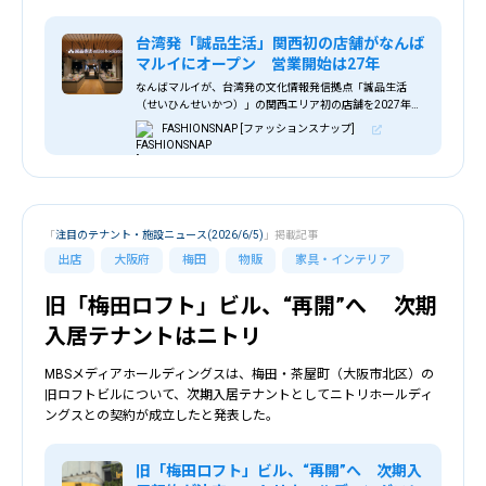
台湾発「誠品生活」関西初の店舗がなんば
マルイにオープン 営業開始は27年
なんばマルイが、台湾発の文化情報発信拠点「誠品生活
（せいひんせいかつ）」の関西エリア初の店舗を2027年に
オープンする。
FASHIONSNAP [ファッションスナップ]
「
注目のテナント・施設ニュース(2026/6/5)
」掲載記事
出店
大阪府
梅田
物販
家具・インテリア
旧「梅田ロフト」ビル、“再開”へ 次期
入居テナントはニトリ
MBSメディアホールディングスは、梅田・茶屋町（大阪市北区）の
旧ロフトビルについて、次期入居テナントとしてニトリホールディ
ングスとの契約が成立したと発表した。
旧「梅田ロフト」ビル、“再開”へ 次期入