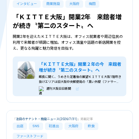
インタビュー
商業施設
大阪府
梅田
「ＫＩＴＴＥ大阪」開業2年 来館者増
が続き〝第二のスタート〟へ
開業2年を迎えたＫＩＴＴＥ大阪は、オフィス就業者や周辺住民の
利用で来館者が順調に増加。オフィス満室や話題の新店開業を控
え、更なる飛躍と魅力発信を目指す。
「ＫＩＴＴＥ大阪」開業２年の今 来館者
増が続き〝第二のスタート〟へ
館長に聞く、うめきた定着後の展望ＫＩＴＴＥ大阪1階吹き
抜けエリアは旧大阪中央郵便局の「黒い外壁（ファサー
ド）」を再利用している ２０２４年より開業が続き、
週刊大阪日日新聞
〝新しい大阪の顔〟として今や定着しつつある「うめき
た」エリア。今年１１月に「うめきたの...
「
注目のテナント・施設ニュース(2026/7/31)
」掲載記事
出店
SNS
初進出
大阪府
飲食
ファーストフード