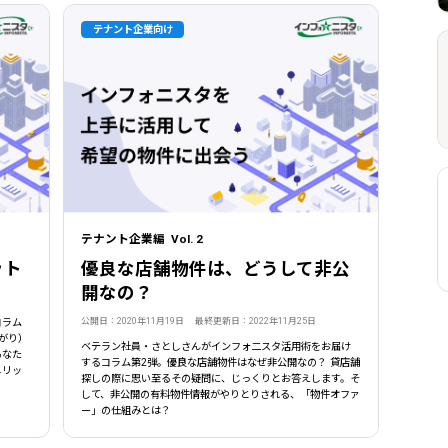
テナント企業向け
テナント企業編 Vol. 2
ット
優良な店舗物件は、どうして非公
開なの？
公開日：2020年11月19日 最終更新日：2022年11月25日
コラム
がり）
ベテラン社員・さとしさんがインフォ二スタ活用術をお届け
あなた
するコラム第2弾。優良な店舗物件はなぜ非公開なの？ 貸店舗
メリッ
探しの際に思い至るその疑問に、じっくりとお答えします。そ
して、非公開の有料物件情報がやりとりされる、「物件オファ
ー」の仕組みとは？