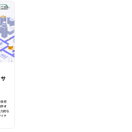
なサ
一体何
物件オ
魅力的な
がイチ