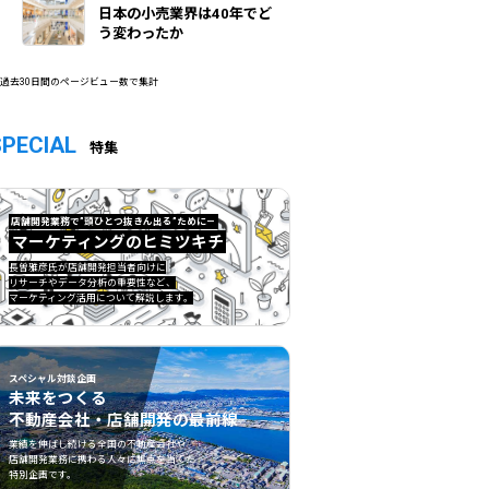
日本の小売業界は40年でど
う変わったか
 過去30日間のページビュー数で集計
SPECIAL
特集
店舗開発業務で”頭ひとつ抜きん出る”ために—
マーケティングのヒミツキチ
マーケティングのヒミツキチ">
長曽雅彦氏が店舗開発担当者向けに
リサーチやデータ分析の重要性など、
マーケティング活用について解説します。
スペシャル対談企画
未来をつくる
不動産会社・店舗開発の最前線
不動産会社・店舗開発の最前線">
業績を伸ばし続ける全国の不動産会社や
店舗開発業務に携わる人々に焦点を当てた
特別企画です。