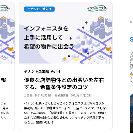
テナント企業向け
※
テナント企業編 Vol. 4
情報
優良な店舗物件との出会いを左右
する、希望条件設定のコツ
公開日：2021年2月4日 最終更新日：2022年11月25日
コラム
ベテラン社員・さとしさんのインフォ二スタ活用指南コラム
、見当
第4弾。届いた「物件オファー」が、出店ニーズとマッチしな
な方にお
い。そんな時は、「希望条件」を見直してみましょう。面積・
メリッ
立地など複数条件との掛け合わせで、マッチング精度が高ま
ること、間違いなし！