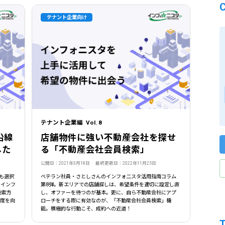
テナント企業向け
テナント企業編 Vol. 8
沿線
店舗物件に強い不動産会社を探せ
した
る「不動産会社会員検索」
公開日：2021年3月18日 最終更新日：2022年11月25日
らも選択
ベテラン社員・さとしさんのインフォ二スタ活用指南コラム
。インフ
第8弾。新エリアでの店舗探しは、希望条件を適切に設定し直
検索方
し、オファーを待つのが基本。更に、自ら不動産会社にアプ
精度を向
ローチをする際に有効なのが、「不動産会社会員検索」機
能。積極的な行動こそ、成約への近道！