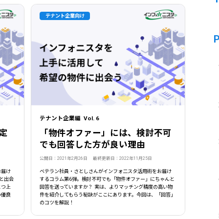
テナント企業向け
テナント企業編 Vol. 6
定
「物件オファー」には、検討不可
でも回答した方が良い理由
公開日：2021年2月26日 最終更新日：2022年11月25日
お届け
ベテラン社員・さとしさんがインフォ二スタ活用術をお届け
と出会
するコラム第6弾。検討不可でも「物件オファー」にちゃんと
とつ上
回答を送っていますか？ 実は、よりマッチング精度の高い物
の優良
件を紹介してもらう秘訣がここにあります。今回は、「回答」
のコツを解説！