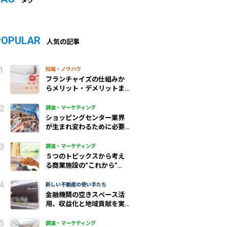
タグ
POPULAR
人気の記事
知識・ノウハウ
フランチャイズの仕組みか
らメリット・デメリットま
で、わかりやすく解説
調査・マーケティング
ショッピングセンター業界
が生まれ変わるために必要
なこと
調査・マーケティング
５つのトピックスから考え
る商業施設の“これから”
（前編）
新しい不動産の使い手たち
金融機関の空きスペース活
用、収益化と地域貢献を実
現/城北信金
調査・マーケティング