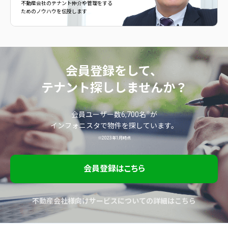
不動産会社のテナント仲介や管理をする
ためのノウハウを伝授します
会員登録をして、
テナント探ししませんか？
※
会員ユーザー数6,700名
が
インフォニスタで物件を探しています。
※2023年1月時点
会員登録はこちら
不動産会社様向けサービスについての詳細はこちら