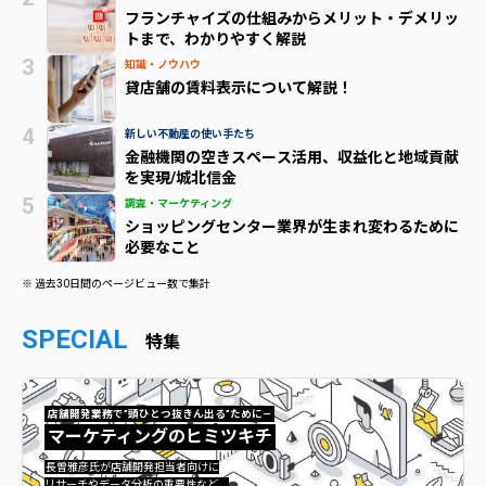
フランチャイズの仕組みからメリット・デメリッ
トまで、わかりやすく解説
知識・ノウハウ
貸店舗の賃料表示について解説！
新しい不動産の使い手たち
金融機関の空きスペース活用、収益化と地域貢献
を実現/城北信金
調査・マーケティング
ショッピングセンター業界が生まれ変わるために
必要なこと
※ 過去30日間のページビュー数で集計
SPECIAL
特集
店舗開発業務で”頭ひとつ抜きん出る”ために—
マーケティングのヒミツキチ
マーケティングのヒミツキチ">
長曽雅彦氏が店舗開発担当者向けに
リサーチやデータ分析の重要性など、