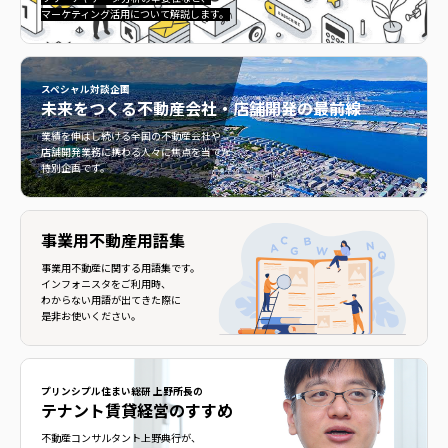
マーケティング活用について解説します。
スペシャル対談企画
未来をつくる
不動産会社・店舗開発の最前線
不動産会社・店舗開発の最前線">
業績を伸ばし続ける全国の不動産会社や
店舗開発業務に携わる人々に焦点を当てた
特別企画です。
事業用不動産用語集
事業用不動産に関する用語集です。
インフォニスタをご利用時、
わからない用語が出てきた際に
是非お使いください。
プリンシプル住まい総研 上野所長の
テナント賃貸経営のすすめ
不動産コンサルタント上野典行が、