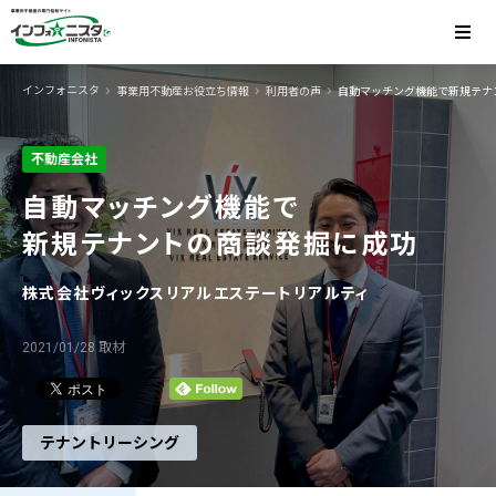
インフォニスタ
事業用不動産お役立ち情報
利用者の声
自動マッチング機能で新規テナ
不動産会社
自動マッチング機能で
新規テナントの商談発掘に成功
株式会社ヴィックスリアルエステートリアルティ
2021/01/28 取材
テナントリーシング