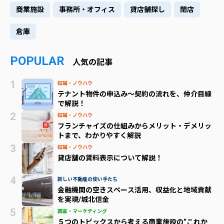
商業施設
事務所・オフィス
貸店舗探し
閉店
倉庫
POPULAR
人気の記事
知識・ノウハウ
テナント物件の申込み～契約の流れを、仲介目線
で解説！
知識・ノウハウ
フランチャイズの仕組みからメリット・デメリッ
トまで、わかりやすく解説
知識・ノウハウ
貸店舗の賃料表示について解説！
新しい不動産の使い手たち
金融機関の空きスペース活用、収益化と地域貢献
を実現/城北信金
調査・マーケティング
５つのトピックスから考える商業施設の“これか