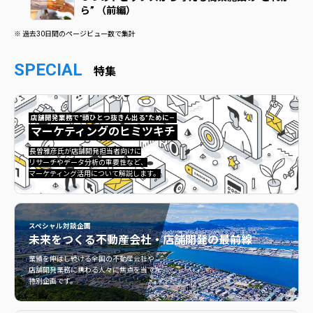
ら” （前編）
※ 過去30日間のページビュー数で集計
SPECIAL
特集
店舗開発業務で”頭ひとつ抜きん出る”ために—
マーケティングのヒミツキチ
マーケティングのヒミツキチ">
長曽雅彦氏が店舗開発担当者向けに
リサーチやデータ分析の重要性など、
マーケティング活用について解説します。
スペシャル対談企画
未来をつくる
不動産会社・店舗開発の最前線
不動産会社・店舗開発の最前線">
業績を伸ばし続ける全国の不動産会社や
店舗開発業務に携わる人々に焦点を当てた
特別企画です。