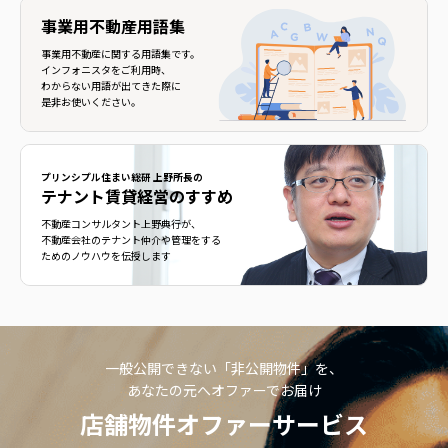
事業用不動産用語集
事業用不動産に関する用語集です。
インフォニスタをご利用時、
わからない用語が出てきた際に
是非お使いください。
プリンシプル住まい総研 上野所長の
テナント賃貸経営のすすめ
不動産コンサルタント上野典行が、
不動産会社のテナント仲介や管理をする
ためのノウハウを伝授します
一般公開できない「非公開物件」を、
あなたの元へオファーでお届け
店舗物件オファーサービス