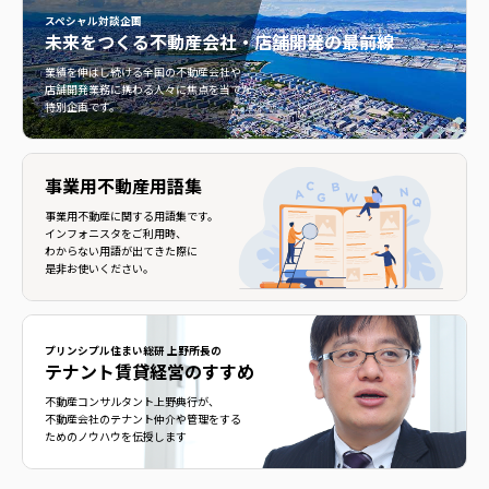
スペシャル対談企画
未来をつくる
不動産会社・店舗開発の最前線
不動産会社・店舗開発の最前線">
業績を伸ばし続ける全国の不動産会社や
店舗開発業務に携わる人々に焦点を当てた
特別企画です。
事業用不動産用語集
事業用不動産に関する用語集です。
インフォニスタをご利用時、
わからない用語が出てきた際に
是非お使いください。
プリンシプル住まい総研 上野所長の
テナント賃貸経営のすすめ
不動産コンサルタント上野典行が、
不動産会社のテナント仲介や管理をする
ためのノウハウを伝授します