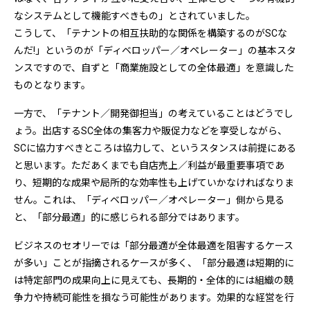
なシステムとして機能すべきもの」とされていました。
こうして、「テナントの相互扶助的な関係を構築するのがSCな
んだ!」というのが「ディベロッパー／オペレーター」の基本スタ
ンスですので、自ずと「商業施設としての全体最適」を意識した
ものとなります。
一方で、「テナント／開発御担当」の考えていることはどうでし
ょう。出店するSC全体の集客力や販促力などを享受しながら、
SCに協力すべきところは協力して、というスタンスは前提にある
と思います。ただあくまでも自店売上／利益が最重要事項であ
り、短期的な成果や局所的な効率性も上げていかなければなりま
せん。これは、「ディベロッパー／オペレーター」側から見る
と、「部分最適」的に感じられる部分ではあります。
ビジネスのセオリーでは「部分最適が全体最適を阻害するケース
が多い」ことが指摘されるケースが多く、「部分最適は短期的に
は特定部門の成果向上に見えても、長期的・全体的には組織の競
争力や持続可能性を損なう可能性があります。効果的な経営を行