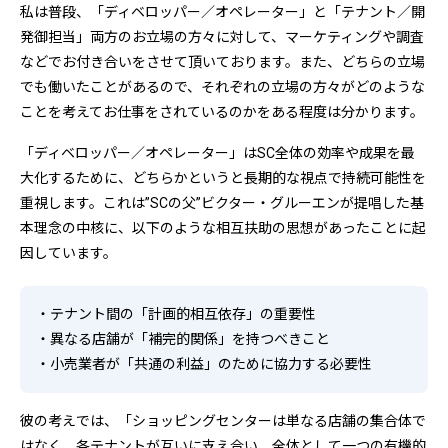
私は普段、「ディベロッパー／オペレーター」と「テナント／開
発御担当」両方のお立場の方々に対して、マーケティングや調査
などでお付き合いをさせて頂いております。また、どちらの立場
でも働いたことがあるので、それぞれの立場の方々がどのような
ことを考えてお仕事をされているのかをある程度は分かります。
「ディベロッパー／オペレーター」はSC全体の効率や成果を最
大化するために、どちらかというと長期的な視点で持続可能性を
重視します。これは”SCの父”ビクター・グルーエンが提唱した基
本理念の中核に、以下のような相互扶助の思想があったことに起
因しています。
・テナント間の「計画的相互依存」の重要性
・異なる店舗が「補完的関係」を持つべきこと
・小売業者が「共通の利益」のために協力する必要性
彼の考えでは、「ショッピングセンターは単なる店舗の集合体で
はなく、各テナントが互いに支え合い、全体として一つの有機的