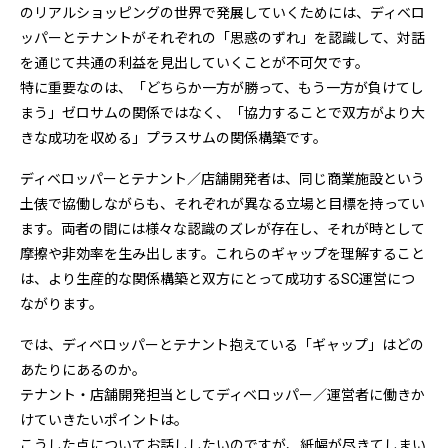
のリアルショッピングの世界で発展していくためには、ディベロ
ッパーとテナントがそれぞれの「思惑のずれ」を認識して、対話
を通じて共通の利益を見出していくことが不可欠です。
特に重要なのは、「どちらか一方が勝って、もう一方が負けてし
まう」ゼロサムの関係ではなく、「協力することで双方がより大
きな成功を収める」プラスサムの関係構築です。
ディベロッパーとテナント／店舗開発者は、同じ商業施設という
土俵で協働しながらも、それぞれが異なる立場と目標を持ってい
ます。両者の間には様々な認識のズレが存在し、それが時として
摩擦や非効率を生み出します。これらのギャップを理解すること
は、より生産的な関係構築と双方にとって成功するSC運営につ
ながります。
では、ディベロッパーとテナント抱えている「ギャップ」はどの
あたりにあるのか。
テナント・店舗開発担当としてディベロッパー／運営者に働きか
けていきたいポイントは。
こうした点についてお話ししたいのですが、紙幅が尽きてしまい