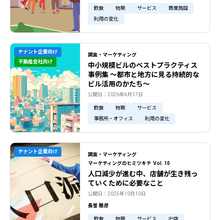
飲食
物販
サービス
商業施設
利用の変化
テナント企業向け
調査・マーケティング
不動産会社向け
中小規模ビルのベストプラクティス
事例集 ～都市と地方に見る持続的な
ビル活用のかたち～
公開日：2026年4月17日
飲食
物販
サービス
事務所・オフィス
利用の変化
テナント企業向け
調査・マーケティング
マーケティングのヒミツキチ Vol. 10
人口減少が進む中、店舗が生き残っ
ていくために必要なこと
公開日：2025年10月10日
長曽 雅彦
飲食
物販
サービス
出店