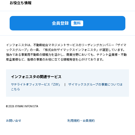
お役立ち情報
会員登録
無料
インフォニスタは、不動産総合マネジメントサービスのリーディングカンパニー「ザイマ
ックスグループ」の一員、「株式会社ザイマックスインフォニスタ」が運営しています。
強みである事業用不動産の情報力を活かし、商業分野においても、テナント企業様・不動
産企業様など、皆様の事業のお役に立てる情報発信を心がけております。
インフォニスタの関連サービス
サテライトオフィスサービス「ZXY」
|
ザイマックスグループの事業については
こちら
© 2026 XYMAX INFONISTA
お問い合せ
利用規約・会員規約
プライバシーポリシー
運営会社