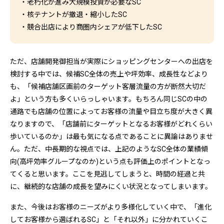
・老朽化が進み大規模投資が必要なSC
・核テナントが撤退・縮小したSC
・競合出店により商圏内シェアが低下したSC
ただ、店舗開発御担当が実際にショッピングセンターへの出店を
検討する中では、候補SC全体の売上や坪効率、成長性などより
も、「候補店舗区画前のターゲット客層流量の方が断然大切だ
よ」という方も多くいらっしゃいます。もちろん同じSCの中の
通路でも店舗の位置によってお客様の流量や目立ち度が大きく異
なりますので、「店舗前にターゲットとなるお客様がどれくらい
歩いているのか」は最も気になる点であることに異論はありませ
ん。ただ、中長期的な視点では、上記のようなSC全体の業績傾
向(高坪効率グループなのか)という点も評価上のポイントとなっ
てくると思います。ここを見逃してしまうと、時間の経過と共
に、継続的な店舗の成長を望みにくい状況となってしまいます。
また、今後はお客様のニーズがより多様化していく中で、「進化
してお客様から選ばれるSC」と「それ以外」に分かれていくこ