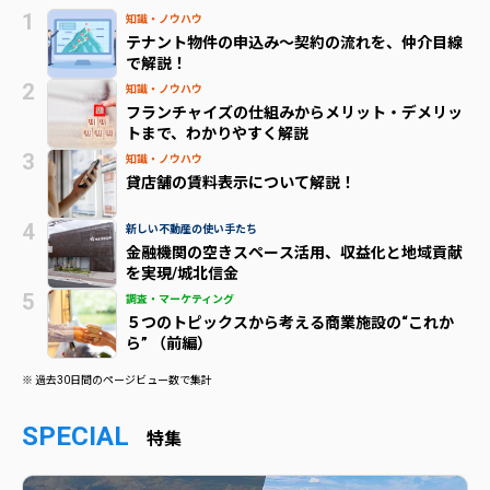
知識・ノウハウ
テナント物件の申込み～契約の流れを、仲介目線
で解説！
知識・ノウハウ
フランチャイズの仕組みからメリット・デメリッ
トまで、わかりやすく解説
知識・ノウハウ
貸店舗の賃料表示について解説！
新しい不動産の使い手たち
金融機関の空きスペース活用、収益化と地域貢献
を実現/城北信金
調査・マーケティング
５つのトピックスから考える商業施設の“これか
ら” （前編）
※ 過去30日間のページビュー数で集計
SPECIAL
特集