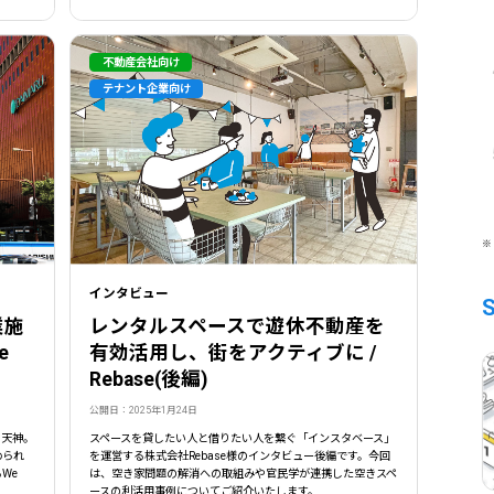
不動産会社向け
テナント企業向け
※
インタビュー
業施
レンタルスペースで遊休不動産を
e
有効活用し、街をアクティブに /
Rebase(後編)
公開日：2025年1月24日
・天神。
スペースを貸したい人と借りたい人を繋ぐ「インスタベース」
められ
を運営する株式会社Rebase様のインタビュー後編です。今回
We
は、空き家問題の解消への取組みや官民学が連携した空きスペ
ースの利活用事例についてご紹介いたします。