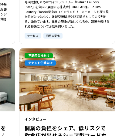
今回取材したのはコインランドリー「Baluko Laundry
完全無
Place」を全国に展開する株式会社OKULAB様。Baluko
能な書
Laundry Placeは従来のコインランドリーのイメージを覆す見
レンジ
た目だけではなく、地域交流拠点や防災拠点としての役割を
お聞き
担い始めています。業界の競争が激しくなる中、躍進を続けら
れる秘訣についてお話を伺いました。
サービス
利用の変化
不動産会社向け
テナント企業向け
インタビュー
産を
開業の負担をシェア、低リスクで
/
飲食店が出せるシェア型フードホ