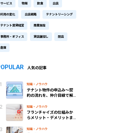
サービス
物販
飲食
出店
利用の変化
出店戦略
テナントリーシング
テナント賃貸経営
商業施設
事務所・オフィス
貸店舗探し
閉店
倉庫
POPULAR
人気の記事
知識・ノウハウ
テナント物件の申込み～契
約の流れを、仲介目線で解
説！
知識・ノウハウ
フランチャイズの仕組みか
らメリット・デメリットま
で、わかりやすく解説
知識・ノウハウ