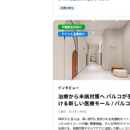
利用の変化
不動産会社向け
テナント企業向け
インタビュー
治療から未病対策へ パルコが
ける新しい医療モール / パル
公開日：2024年11月8日
PARCOと言えば、若い世代に支持される先進的なファ
ンビルのイメージが強い商業施設。そんなPARCOでパ
仕掛ける、未病対策やセルフケアに注目した新しいコ