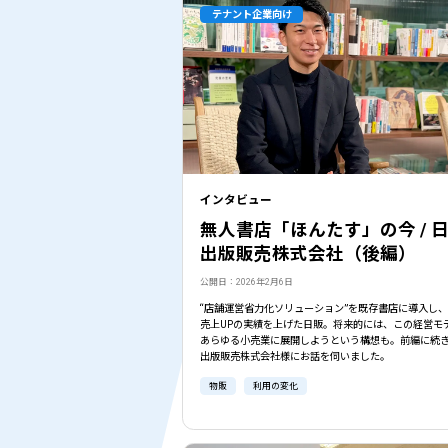
テナント企業向け
インタビュー
無人書店「ほんたす」の今 / 
出版販売株式会社（後編）
公開日：2026年2月6日
“店舗運営省力化ソリューション”を既存書店に導入し
売上UPの実績を上げた日販。将来的には、この経営モ
あらゆる小売業に展開しようという構想も。前編に続
出版販売株式会社様にお話を伺いました。
物販
利用の変化