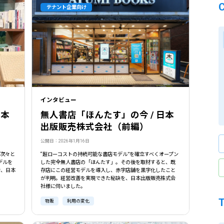
テナント企業向け
インタビュー
日本
無人書店「ほんたす」の今 / 日本
出版販売株式会社（前編）
公開日：2026年1月16日
、次々と
“超ローコストの持続可能な書店モデル”を確立すべくオープン
デルを
した完全無人書店の「ほんたす」。その後を取材すると、既
き、日本
存店にこの経営モデルを導入し、赤字店舗を黒字化したこと
が判明。経営改善を実現できた秘訣を、日本出版販売株式会
社様に伺いました。
物販
利用の変化