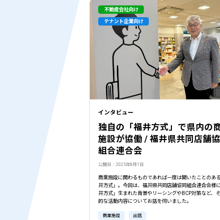
不動産会社向け
テナント企業向け
インタビュー
独自の「福井方式」で県内の
施設が協働 / 福井県共同店舗
組合連合会
公開日：2025年8月1日
商業施設に関わるものであれば一度は聞いたことのあ
井方式」。今回は、福井県共同店舗協同組合連合会様
井方式」生まれた背景やリーシングやBCP対策など、
的な活動内容についてお話を伺いました。
商業施設
出店