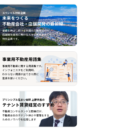
スペシャル対談企画
未来をつくる
不動産会社・店舗開発の最前線
不動産会社・店舗開発の最前線">
業績を伸ばし続ける全国の不動産会社や
店舗開発業務に携わる人々に焦点を当てた
特別企画です。
事業用不動産用語集
事業用不動産に関する用語集です。
インフォニスタをご利用時、
わからない用語が出てきた際に
是非お使いください。
プリンシプル住まい総研 上野所長の
テナント賃貸経営のすすめ
不動産コンサルタント上野典行が、
不動産会社のテナント仲介や管理をする
ためのノウハウを伝授します