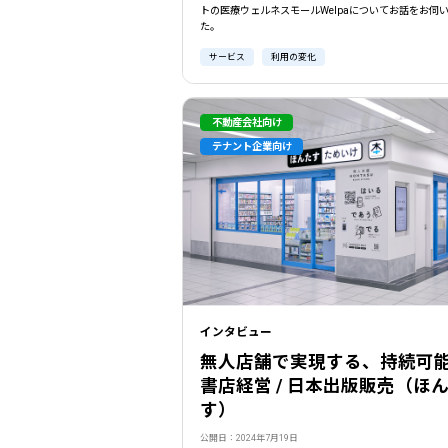
トの医療ウェルネスモールWelpaについてお話をお伺
た。
サービス
利用の変化
不動産会社向け
テナント企業向け
インタビュー
無人店舗で実現する、持続可
書店経営 / 日本出版販売（ほ
す）
公開日：2024年7月19日