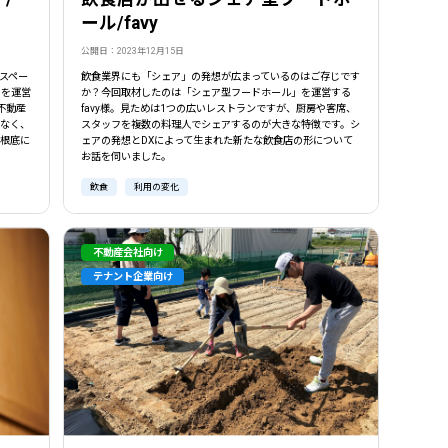
ール/favy
公開日：2023年12月15日
スペー
飲食業界にも「シェア」の発想が広まっているのはご存じです
」を運営
か？今回取材したのは「シェア型フードホール」を運営する
不動産
favy様。見ためは1つの広いレストランですが、厨房や客席、
はなく、
スタッフを複数の料理人でシェアするのが大きな特徴です。シ
が根底に
ェアの発想とDXによって生まれた新たな飲食店の形について
。
お話を伺いました。
飲食
利用の変化
不動産会社向け
テナント企業向け