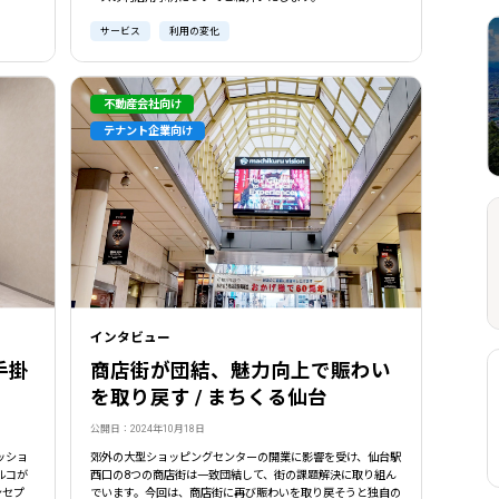
サービス
利用の変化
不動産会社向け
テナント企業向け
インタビュー
手掛
商店街が団結、魅力向上で賑わい
コ
を取り戻す / まちくる仙台
公開日：2024年10月18日
ッショ
郊外の大型ショッピングセンターの開業に影響を受け、仙台駅
ルコが
西口の8つの商店街は一致団結して、街の課題解決に取り組ん
ンセプ
でいます。今回は、商店街に再び賑わいを取り戻そうと独自の