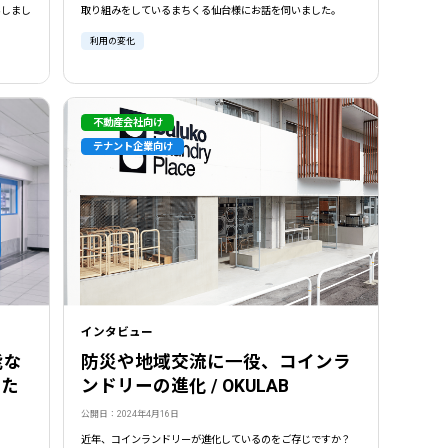
いしまし
取り組みをしているまちくる仙台様にお話を伺いました。
利用の変化
不動産会社向け
テナント企業向け
インタビュー
能な
防災や地域交流に一役、コインラ
んた
ンドリーの進化 / OKULAB
公開日：2024年4月16日
近年、コインランドリーが進化しているのをご存じですか？