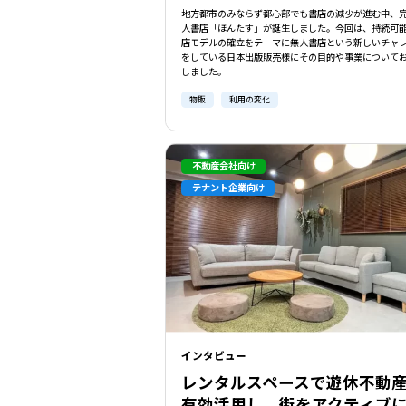
地方都市のみならず都心部でも書店の減少が進む中、
人書店「ほんたす」が誕生しました。今回は、持続可
店モデルの確立をテーマに無人書店という新しいチャ
をしている日本出版販売様にその目的や事業について
しました。
物販
利用の変化
不動産会社向け
テナント企業向け
インタビュー
レンタルスペースで遊休不動
有効活用し、街をアクティブに 