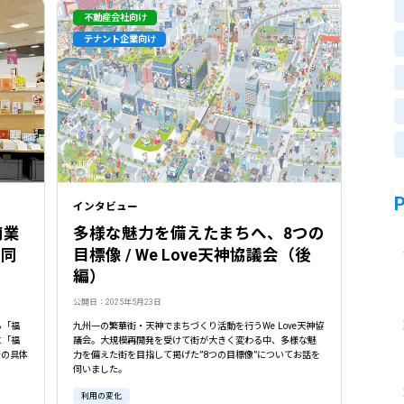
不動産会社向け
テナント企業向け
インタビュー
商業
多様な魅力を備えたまちへ、8つの
協同
目標像 / We Love天神協議会（後
編）
公開日：2025年5月23日
る「福
九州一の繁華街・天神でまちづくり活動を行うWe Love天神協
に「福
議会。大規模再開発を受けて街が大きく変わる中、多様な魅
その具体
力を備えた街を目指して掲げた”8つの目標像”についてお話を
伺いました。
利用の変化