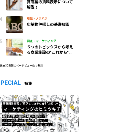
貸店舗の賃料表示について
解説！
知識・ノウハウ
店舗物件探しの基礎知識
調査・マーケティング
５つのトピックスから考え
る商業施設の“これから”
（前編）
 過去30日間のページビュー数で集計
SPECIAL
特集
店舗開発業務で”頭ひとつ抜きん出る”ために—
マーケティングのヒミツキチ
マーケティングのヒミツキチ">
長曽雅彦氏が店舗開発担当者向けに
リサーチやデータ分析の重要性など、
マーケティング活用について解説します。