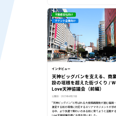
不動産会社向け
テナント企業向け
インタビュー
天神ビッグバンを支える、商
設の垣根を超えた街づくり / W
Love天神協議会（前編）
公開日：2025年4月25日
“天神ビッグバン”と呼ばれる大規模再開発が進む福岡
激変する街の環境に対応するエリアマネジメントが求
る中、より快適で賑わいのある街に育てようと活動する
Love天神協議会様にお話を伺いました。