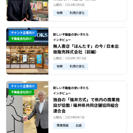
公開日：2026年2月6日
物販
利用の変化
テナント企業向け
新しい不動産の使い手たち
不動産会社向け
インタビュー
無人書店「ほんたす」の今 / 日本出
版販売株式会社（前編）
公開日：2026年1月16日
物販
利用の変化
テナント企業向け
新しい不動産の使い手たち
不動産会社向け
インタビュー
独自の「福井方式」で県内の商業施
設が協働 / 福井県共同店舗協同組合
連合会
公開日：2025年8月1日
商業施設
出店