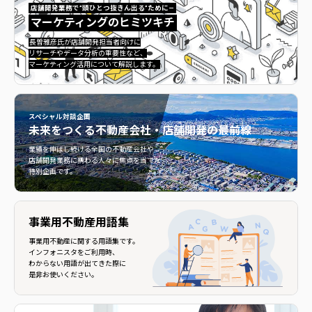
店舗開発業務で”頭ひとつ抜きん出る”ために—
マーケティングのヒミツキチ
マーケティングのヒミツキチ">
長曽雅彦氏が店舗開発担当者向けに
リサーチやデータ分析の重要性など、
マーケティング活用について解説します。
スペシャル対談企画
未来をつくる
不動産会社・店舗開発の最前線
不動産会社・店舗開発の最前線">
業績を伸ばし続ける全国の不動産会社や
店舗開発業務に携わる人々に焦点を当てた
特別企画です。
事業用不動産用語集
事業用不動産に関する用語集です。
インフォニスタをご利用時、
わからない用語が出てきた際に
是非お使いください。