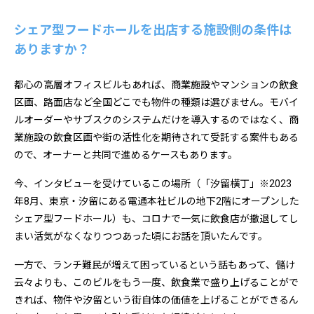
シェア型フードホールを出店する施設側の条件は
ありますか？
都心の高層オフィスビルもあれば、商業施設やマンションの飲食
区画、路面店など全国どこでも物件の種類は選びません。モバイ
ルオーダーやサブスクのシステムだけを導入するのではなく、商
業施設の飲食区画や街の活性化を期待されて受託する案件もある
ので、オーナーと共同で進めるケースもあります。
今、インタビューを受けているこの場所（「汐留横丁」※2023
年8月、東京・汐留にある電通本社ビルの地下2階にオープンした
シェア型フードホール）も、コロナで一気に飲食店が撤退してし
まい活気がなくなりつつあった頃にお話を頂いたんです。
一方で、ランチ難民が増えて困っているという話もあって、儲け
云々よりも、このビルをもう一度、飲食業で盛り上げることがで
きれば、物件や汐留という街自体の価値を上げることができるん