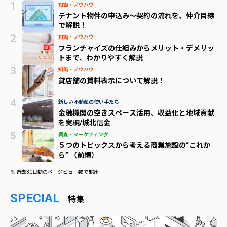
知識・ノウハウ
テナント物件の申込み～契約の流れを、仲介目線
で解説！
知識・ノウハウ
フランチャイズの仕組みからメリット・デメリッ
トまで、わかりやすく解説
知識・ノウハウ
貸店舗の賃料表示について解説！
新しい不動産の使い手たち
金融機関の空きスペース活用、収益化と地域貢献
を実現/城北信金
調査・マーケティング
５つのトピックスから考える商業施設の“これか
ら” （前編）
※ 過去30日間のページビュー数で集計
SPECIAL
特集