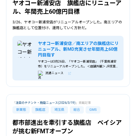
ヤオコー新浦安店 旗艦店にリニューア
ル、年間売上60億円目標
3/26、ヤオコー新浦安店がリニューアルオープンした。南エリアの
旗艦店として位置付け、運用していく方針だ。
ヤオコー新浦安店／南エリアの旗艦店にリ
ニューアル、新MD充実させ年間売上60億
円目指す
ヤオコーは3月26日、「ヤオコー新浦安店」（千葉県浦安
市）をリニューアルオープンした。 ＜店舗外観＞ JR京葉
線・武蔵野線「新浦安駅」南口より南東へ約1kmの場所に
流通ニュース
ある商業施設「ニューコースト新浦安」
「
注目のテナント・施設ニュース(2026/3/19)
」掲載記事
新業態
旗艦店
埼玉県
総合
GMS
都市部進出を牽引する旗艦店 ベイシア
が挑む新FMTオープン