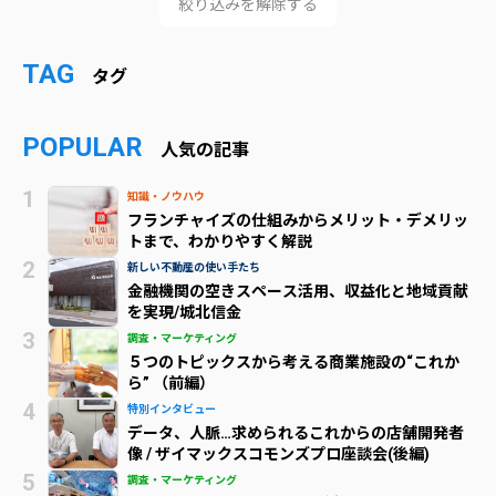
絞り込みを解除する
TAG
タグ
POPULAR
人気の記事
知識・ノウハウ
フランチャイズの仕組みからメリット・デメリッ
トまで、わかりやすく解説
新しい不動産の使い手たち
金融機関の空きスペース活用、収益化と地域貢献
を実現/城北信金
調査・マーケティング
５つのトピックスから考える商業施設の“これか
ら” （前編）
特別インタビュー
データ、人脈…求められるこれからの店舗開発者
像 / ザイマックスコモンズプロ座談会(後編)
調査・マーケティング