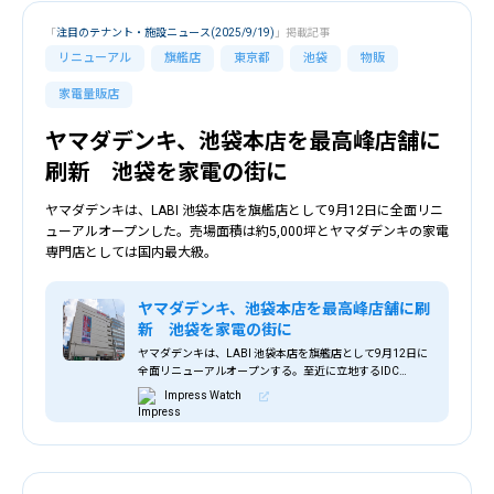
「
注目のテナント・施設ニュース(2025/9/19)
」掲載記事
リニューアル
旗艦店
東京都
池袋
物販
家電量販店
ヤマダデンキ、池袋本店を最高峰店舗に
刷新 池袋を家電の街に
ヤマダデンキは、LABI 池袋本店を旗艦店として9月12日に全面リニ
ューアルオープンした。売場面積は約5,000坪とヤマダデンキの家電
専門店としては国内最大級。
ヤマダデンキ、池袋本店を最高峰店舗に刷
新 池袋を家電の街に
ヤマダデンキは、LABI 池袋本店を旗艦店として9月12日に
全面リニューアルオープンする。至近に立地するIDC
OTSUKA 池袋ショールームと連携し、同社が「くらしまる
Impress Watch
ごと」をコンセプトに展開してきたLIFE SELECTの集大成
かつ最高峰の店舗とする。