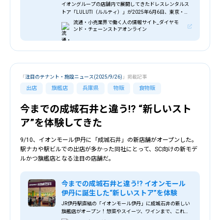
イオングループの店舗内で展開してきたドレスレンタルス
トア「LULUTI（ルルティ）」が2025年6月6日、東京・原
宿に旗艦店をオープンした。立地はJR原宿駅前の _ イオン
流通・小売業界で働く人の情報サイト_ダイヤモ
リテール、原宿駅前にドレスレンタル「ルルティ」の旗艦
ンド・チェーンストアオンライン
店をオープン！ _ 流通・小売業界で働く人の情報サイト_ダ
イヤモンド・チェーンストアオンライン
「
注目のテナント・施設ニュース(2025/9/26)
」掲載記事
出店
旗艦店
兵庫県
物販
食物販
今までの成城石井と違う!? “新しいスト
ア”を体験してきた
9/10、イオンモール伊丹に「成城石井」の新店舗がオープンした。
駅ナカや駅ビルでの出店が多かった同社にとって、SC向けの新モデ
ルかつ旗艦店となる注目の店舗だ。
今までの成城石井と違う!? イオンモール
伊丹に誕生した“新しいストア”を体験
JR伊丹駅直結の「イオンモール伊丹」に成城石井の新しい
旗艦店がオープン！ 惣菜やスイーツ、ワインまで、これま
での店舗とはひと味違う“体験型ストア”の魅力を現地でチ