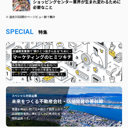
ショッピングセンター業界が生まれ変わるために
必要なこと
※ 過去30日間のページビュー数で集計
SPECIAL
特集
店舗開発業務で”頭ひとつ抜きん出る”ために—
マーケティングのヒミツキチ
マーケティングのヒミツキチ">
長曽雅彦氏が店舗開発担当者向けに
リサーチやデータ分析の重要性など、
マーケティング活用について解説します。
スペシャル対談企画
未来をつくる
不動産会社・店舗開発の最前線
不動産会社・店舗開発の最前線">
業績を伸ばし続ける全国の不動産会社や
店舗開発業務に携わる人々に焦点を当てた
特別企画です。