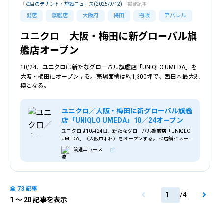
「
注目のテナント・施設ニュース(2025/9/12)
」掲載記事
出店
旗艦店
大阪府
梅田
物販
アパレル
ユニクロ 大阪・梅田に新グローバル旗
艦店オープン
10/24、ユニクロは新たなグローバル旗艦店「UNIQLO UMEDA」を
大阪・梅田にオープンする。売場面積は約1,300坪で、西日本最大規
模となる。
ユニクロ／大阪・梅田に新グローバル旗艦
店「UNIQLO UMEDA」10／24オープン
ユニクロは10月24日、新たなグローバル旗艦店「UNIQLO
UMEDA」（大阪市北区）をオープンする。 ＜店舗イメー
ジ＞ 「ユニクロ LINKS UMEDA店」を増床し、2フロアに売
流通ニュース
場を拡大して、西
全 73 記事
/
4
1
〜 20 記事を表示