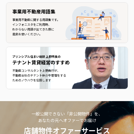
事業用不動産用語集
事業用不動産に関する用語集です。
インフォニスタをご利用時、
わからない用語が出てきた際に
是非お使いください。
プリンシプル住まい総研 上野所長の
テナント賃貸経営のすすめ
不動産コンサルタント上野典行が、
不動産会社のテナント仲介や管理をする
ためのノウハウを伝授します
一般公開できない「非公開物件」を、
あなたの元へオファーでお届け
店舗物件オファーサービス