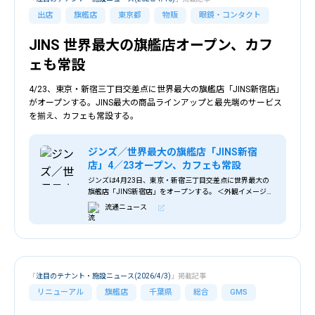
出店
旗艦店
東京都
物販
眼鏡・コンタクト
JINS 世界最大の旗艦店オープン、カフ
ェも常設
4/23、東京・新宿三丁目交差点に世界最大の旗艦店「JINS新宿店」
がオープンする。JINS最大の商品ラインアップと最先端のサービス
を揃え、カフェも常設する。
ジンズ／世界最大の旗艦店「JINS新宿
店」4／23オープン、カフェも常設
ジンズは4月23日、東京・新宿三丁目交差点に世界最大の
旗艦店「JINS新宿店」をオープンする。 ＜外観イメージ＞
ブランド誕生25周年を迎える日に、計3フロア・店舗延床
流通ニュース
面積約1000m2の最も広い売場
「
注目のテナント・施設ニュース(2026/4/3)
」掲載記事
リニューアル
旗艦店
千葉県
総合
GMS