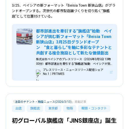
3/25、ベイシアの新フォーマット「Beisia Town 新狭山店」がグラ
ンドオープンする。次世代の都市型店舗づくりを切り拓く“旗艦
店”として位置付けている。
都市部進出を牽引する”旗艦店”始動 ベイ
シアが挑む新フォーマット「Beisia Town
新狭山店」3月25日グランドオープ
ン “食と暮らし”を軸に多彩なテナントと
共創する複合施設として新たな価値創出
株式会社ベイシアのプレスリリース（2026年3月5日 13時
00分）都市部進出を牽引する”旗艦店”始動 ベイシアが挑
む新フォーマット「Beisia Town 新狭山店」3月25日グラン
プレスリリース・ニュースリリース配信シェア
ドオープン “食と暮らし”を軸に多彩なテナントと共創す
No.1｜PR TIMES
る複合施設として新たな価値創出
「
注目のテナント・施設ニュース(2026/3/13)
」掲載記事
出店
旗艦店
東京都
物販
眼鏡・コンタクト
初グローバル旗艦店「JINS銀座店」誕生