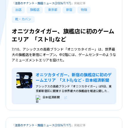
「
注目のテナント・施設ニュース(2026/7/17)
」掲載記事
出店
旗艦店
東京都
新宿
物販
靴・カバン
オニツカタイガー、旗艦店に初のゲーム
エリア ｢ストⅡ｣など
7/10、アシックスの高級ブランド「オニツカタイガー」は、世界最
大の旗艦店を新宿にオープン。中2階には、ゲームセンターのような
アミューズメントエリアを設けた。
オニツカタイガー、新宿の旗艦店に初のゲ
ームエリア ｢ストⅡ｣など - 日本経済新聞
アシックスの高級ブランド「オニツカタイガー」は9日、東
京都新宿区に開業する世界最大の旗艦店を報道公開した。
直営店で初めて、ゲームセンターのようなアミューズメン
日本経済新聞
ト機器を設けた。来店する価値を高めてブランド力を一段
と強化する。10日にオープンする新宿店の中2階に「アミ
ューズメントエリア」（206平方メートル）をつくり、有
料のアーケードゲーム機やプリントシール機を置いた。誰
でも入れるようにしてオニツ
「
注目のテナント・施設ニュース(2026/7/17)
」掲載記事