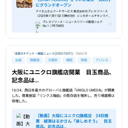
にグランドオープン
アイエムエムフードサービス 株式会社のプレスリリース
（2025年11月11日 13時40分）シンガポールチキンライス
の名店【CHATTERBOX】がついに東京・丸の内にグランド
プレスリリース・ニュースリリース配信シェア
オープン
No.1｜PR TIMES
「
注目のテナント・施設ニュース(2025/10/31)
」掲載記事
出店
旗艦店
大阪府
梅田
物販
アパレル
大阪にユニクロ旗艦店開業 目玉商品、
記念品は…
10/24、西日本最大のグローバル旗艦店「UNIQLO UMEDA」が開業
した。商業施設「リンクス梅田」の既存店を増床し、売り場面積は
倍増した。
【動画】大阪にユニクロ旗艦店 24日開
業 綾瀬はるかさん「楽しめそう」 目玉
商品、記念品は…