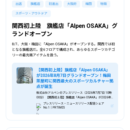
出店
旗艦店
初進出
大阪府
梅田
物販
スポーツ・アウトドア
関西初上陸 旗艦店「Alpen OSAKA」グ
ランドオープン
8/7、大阪・梅田に「Alpen OSAKA」がオープンする。関西では初
となる旗艦店だ。全6フロアで構成され、あらゆるスポーツカテゴ
リーの最先端アイテムを扱う。
【関西初上陸】旗艦店「Alpen OSAKA」
が2026年8月7日グランドオープン！梅田
茶屋町に関西最大のスポーツカルチャー拠
点が誕生
株式会社アルペンのプレスリリース（2026年7月7日 10時
00分）【関西初上陸】旗艦店「Alpen OSAKA」が2026年8
月7日グランドオープン！梅田茶屋町に関西最大のスポーツ
プレスリリース・ニュースリリース配信シェア
カルチャー拠点が誕生
No.1｜PR TIMES