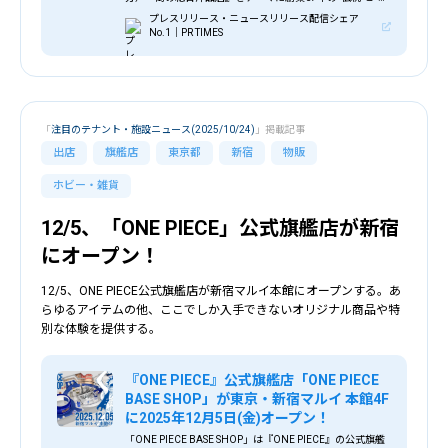
新”を表現 新たなAOKIを体現する銀座本店がフルリニュ
プレスリリース・ニュースリリース配信シェア
ーアル！！
No.1｜PR TIMES
「
注目のテナント・施設ニュース(2025/10/24)
」掲載記事
出店
旗艦店
東京都
新宿
物販
ホビー・雑貨
12/5、「ONE PIECE」公式旗艦店が新宿
にオープン！
12/5、ONE PIECE公式旗艦店が新宿マルイ本館にオープンする。あ
らゆるアイテムの他、ここでしか入手できないオリジナル商品や特
別な体験を提供する。
『ONE PIECE』公式旗艦店「ONE PIECE
BASE SHOP」が東京・新宿マルイ 本館4F
に2025年12月5日(金)オープン！
「ONE PIECE BASE SHOP」は『ONE PIECE』の公式旗艦