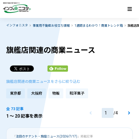
インフォニスタ
事業用不動産お役立ち情報
1週間まるわかり！商業トレンド箱
旗艦店
旗艦店関連の商業ニュース
旗艦店関連の商業ニュースをさらに絞り込む
東京都
大阪府
物販
和洋菓子
全 73 記事
/
4
1
〜 20 記事を表示
「
注目のテナント・施設ニュース(2026/7/17)
」掲載記事