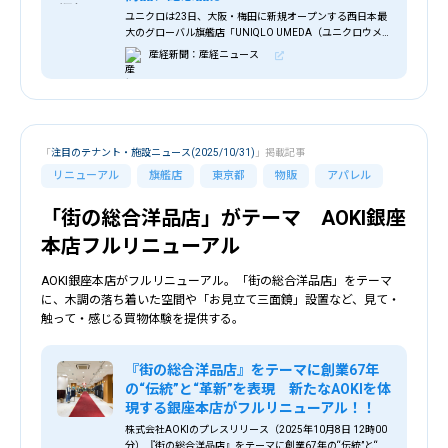
ユニクロは23日、大阪・梅田に新規オープンする西日本最
大のグローバル旗艦店「UNIQLO UMEDA（ユニクロウメ
ダ）」を報道陣に公開した。同社のファッション…
産経新聞：産経ニュース
「
注目のテナント・施設ニュース(2025/10/31)
」掲載記事
リニューアル
旗艦店
東京都
物販
アパレル
「街の総合洋品店」がテーマ AOKI銀座
本店フルリニューアル
AOKI銀座本店がフルリニューアル。「街の総合洋品店」をテーマ
に、木調の落ち着いた空間や「お見立て三面鏡」設置など、見て・
触って・感じる買物体験を提供する。
『街の総合洋品店』をテーマに創業67年
の“伝統”と“革新”を表現 新たなAOKIを体
現する銀座本店がフルリニューアル！！
株式会社AOKIのプレスリリース（2025年10月8日 12時00
分）『街の総合洋品店』をテーマに創業67年の“伝統”と“革