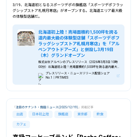
3/19、北海道初となるスポーツデポの旗艦店「スポーツデポフラッ
グシップストア札幌月寒店」がオープンする。北海道エリア最大級
の体験型店舗だ。
北海道初上陸！売場面積約1,500坪を誇る
道内最大級の体験型店舗「スポーツデポフ
ラッグシップストア札幌月寒店」を「アル
ペンアウトドアーズ」と併設し3月19日
（木）グランドオープン
株式会社アルペンのプレスリリース（2026年3月3日 10時
00分）北海道初上陸！売場面積約1,500坪を誇る道内最大
級の体験型店舗「スポーツデポフラッグシップストア札幌
プレスリリース・ニュースリリース配信シェア
月寒店」を「アルペンアウトドアーズ」と併設し3月19日
No.1｜PR TIMES
（木）グランドオープン
「
注目のテナント・施設ニュース(2025/12/19)
」掲載記事
出店
日本初上陸
旗艦店
東京都
飲食
カフェ