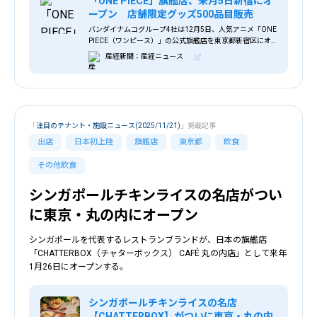
「ONE PIECE」旗艦店、来月5日新宿にオ
ープン 店舗限定グッズ500品目販売
バンダイナムコグループ4社は12月5日、人気アニメ「ONE
PIECE（ワンピース）」の公式旗艦店を東京都新宿区にオ
ープンする。世界的人気を誇る作品だけに、イ…
産経新聞：産経ニュース
「
注目のテナント・施設ニュース(2025/11/21)
」掲載記事
出店
日本初上陸
旗艦店
東京都
飲食
その他飲食
シンガポールチキンライスの名店がつい
に東京・丸の内にオープン
シンガポールを代表するレストランブランドが、日本の旗艦店
「CHATTERBOX（チャターボックス） CAFÉ 丸の内店」として来年
1月26日にオープンする。
シンガポールチキンライスの名店
【CHATTERBOX】がついに東京・丸の内