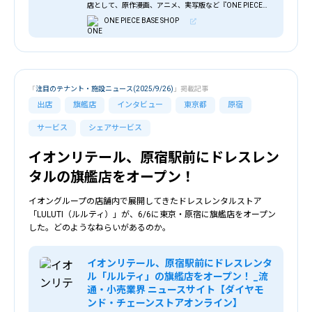
店として、原作漫画、アニメ、実写版など『ONE PIECE』
にまつわるすべてを扱い、この場所でしか手に入れること
ONE PIECE BASE SHOP
ができないオリジナル商品や特別な体験を提供します。シ
ョップ内は深淵(しんえん)のブルーを基調とし、ルフィが
冒険してきた島々を彷彿とさ
「
注目のテナント・施設ニュース(2025/9/26)
」掲載記事
出店
旗艦店
インタビュー
東京都
原宿
サービス
シェアサービス
イオンリテール、原宿駅前にドレスレン
タルの旗艦店をオープン！
イオングループの店舗内で展開してきたドレスレンタルストア
「LULUTI（ルルティ）」が、6/6に東京・原宿に旗艦店をオープン
した。どのようなねらいがあるのか。
イオンリテール、原宿駅前にドレスレンタ
ル「ルルティ」の旗艦店をオープン！ _流
通・小売業界 ニュースサイト【ダイヤモ
ンド・チェーンストアオンライン】