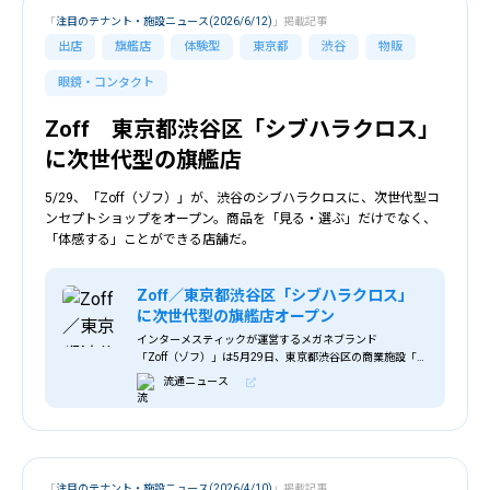
「
注目のテナント・施設ニュース(2026/6/12)
」掲載記事
出店
旗艦店
体験型
東京都
渋谷
物販
眼鏡・コンタクト
Zoff 東京都渋谷区「シブハラクロス」
に次世代型の旗艦店
5/29、「Zoff（ゾフ）」が、渋谷のシブハラクロスに、次世代型コ
ンセプトショップをオープン。商品を「見る・選ぶ」だけでなく、
「体感する」ことができる店舗だ。
Zoff／東京都渋谷区「シブハラクロス」
に次世代型の旗艦店オープン
インターメスティックが運営するメガネブランド
「Zoff（ゾフ）」は5月29日、東京都渋谷区の商業施設「渋
原XROSS（シブハラクロス）」の1階に、新たな旗艦店とし
流通ニュース
て次世代型コンセプトショップ「Zoff
「
注目のテナント・施設ニュース(2026/4/10)
」掲載記事