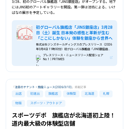
3/28、初のグローバル旗艦店「JINS銀座店」がオープンする。地下
にはJINS初のアートギャラリーを開設。第一弾は池坊による、いけ
ばなの展示を予定している。
初グローバル旗艦店「JINS銀座店」3月28
日（土）誕生 日本発の感性と革新が生む
「ここにしかない」体験を銀座から世界へ
株式会社ジンズホールディングスのプレスリリース（2026
年3月4日 11時00分）初グローバル旗艦店「JINS銀座店」3
月28日（土）誕生 日本発の感性と革新が生む「ここにしか
プレスリリース・ニュースリリース配信シェア
ない」体験を銀座から世界へ
No.1｜PR TIMES
「
注目のテナント・施設ニュース(2026/3/13)
」掲載記事
出店
初進出
旗艦店
体験型
北海道
札幌
物販
スポーツ・アウトドア
スポーツデポ 旗艦店が北海道初上陸！
道内最大級の体験型店舗