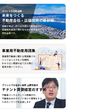
スペシャル対談企画
未来をつくる
不動産会社・店舗開発の最前線
不動産会社・店舗開発の最前線">
業績を伸ばし続ける全国の不動産会社や
店舗開発業務に携わる人々に焦点を当てた
特別企画です。
事業用不動産用語集
事業用不動産に関する用語集です。
インフォニスタをご利用時、
わからない用語が出てきた際に
是非お使いください。
プリンシプル住まい総研 上野所長の
テナント賃貸経営のすすめ
不動産コンサルタント上野典行が、
不動産会社のテナント仲介や管理をする
ためのノウハウを伝授します