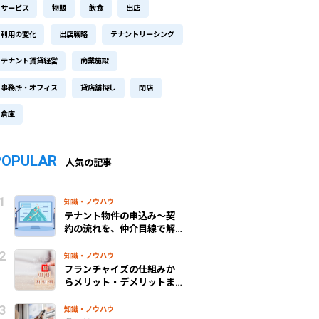
サービス
物販
飲食
出店
利用の変化
出店戦略
テナントリーシング
テナント賃貸経営
商業施設
事務所・オフィス
貸店舗探し
閉店
倉庫
POPULAR
人気の記事
知識・ノウハウ
テナント物件の申込み～契
約の流れを、仲介目線で解
説！
知識・ノウハウ
フランチャイズの仕組みか
らメリット・デメリットま
で、わかりやすく解説
知識・ノウハウ