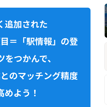
く追加された
項目＝「駅情報」の登
ツをつかんで、
業とのマッチング精度
高めよう！