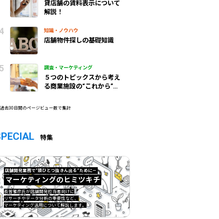
貸店舗の賃料表示について
解説！
知識・ノウハウ
店舗物件探しの基礎知識
調査・マーケティング
５つのトピックスから考え
る商業施設の“これから”
（前編）
 過去30日間のページビュー数で集計
SPECIAL
特集
店舗開発業務で”頭ひとつ抜きん出る”ために—
マーケティングのヒミツキチ
マーケティングのヒミツキチ">
長曽雅彦氏が店舗開発担当者向けに
リサーチやデータ分析の重要性など、
マーケティング活用について解説します。