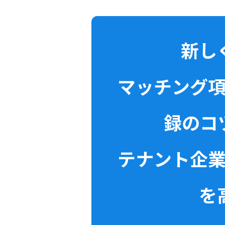
新し
マッチング
録のコ
テナント企
を