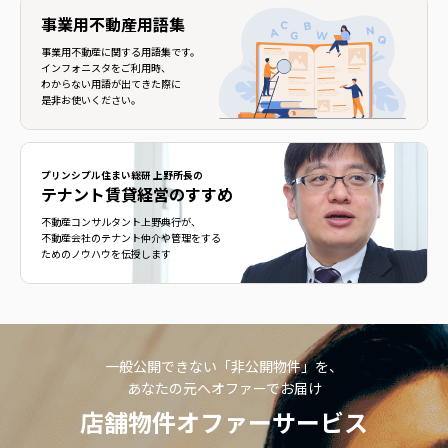
事業用不動産用語集
事業用不動産に関する用語集です。
インフォニスタをご利用時、
わからない用語が出てきた際に
是非お使いください。
プリンシプル住まい総研 上野所長の
テナント賃貸経営のすすめ
不動産コンサルタント上野典行が、
不動産会社のテナント仲介や管理をする
ためのノウハウを伝授します
一般公開できない「非公開物件」を、
あなたの元へオファーでお届け
店舗物件オファーサービス