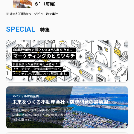
ら” （前編）
※ 過去30日間のページビュー数で集計
SPECIAL
特集
店舗開発業務で”頭ひとつ抜きん出る”ために—
マーケティングのヒミツキチ
マーケティングのヒミツキチ">
長曽雅彦氏が店舗開発担当者向けに
リサーチやデータ分析の重要性など、
マーケティング活用について解説します。
スペシャル対談企画
未来をつくる
不動産会社・店舗開発の最前線
不動産会社・店舗開発の最前線">
業績を伸ばし続ける全国の不動産会社や
店舗開発業務に携わる人々に焦点を当てた
特別企画です。