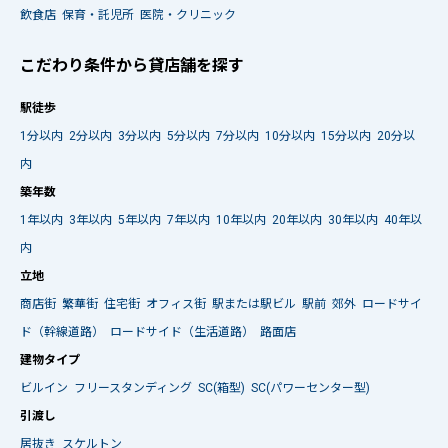
飲食店
保育・託児所
医院・クリニック
こだわり条件から貸店舗を探す
駅徒歩
1分以内
2分以内
3分以内
5分以内
7分以内
10分以内
15分以内
20分以
内
築年数
1年以内
3年以内
5年以内
7年以内
10年以内
20年以内
30年以内
40年以
内
立地
商店街
繁華街
住宅街
オフィス街
駅または駅ビル
駅前
郊外
ロードサイ
ド（幹線道路）
ロードサイド（生活道路）
路面店
建物タイプ
ビルイン
フリースタンディング
SC(箱型)
SC(パワーセンター型)
引渡し
居抜き
スケルトン