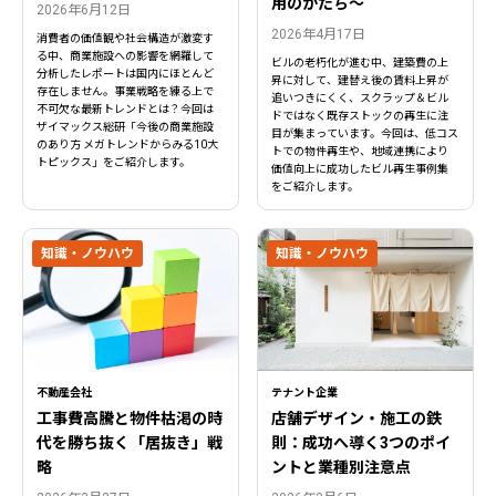
用のかたち～
2026年6月12日
2026年4月17日
消費者の価値観や社会構造が激変す
る中、商業施設への影響を網羅して
ビルの老朽化が進む中、建築費の上
分析したレポートは国内にほとんど
昇に対して、建替え後の賃料上昇が
存在しません。事業戦略を練る上で
追いつきにくく、スクラップ＆ビル
不可欠な最新トレンドとは？今回は
ドではなく既存ストックの再生に注
ザイマックス総研「今後の商業施設
目が集まっています。今回は、低コス
のあり方 メガトレンドからみる10大
トでの物件再生や、地域連携により
トピックス」をご紹介します。
価値向上に成功したビル再生事例集
をご紹介します。
知識・ノウハウ
知識・ノウハウ
不動産会社
テナント企業
工事費高騰と物件枯渇の時
店舗デザイン・施工の鉄
代を勝ち抜く「居抜き」戦
則：成功へ導く3つのポイ
略
ントと業種別注意点