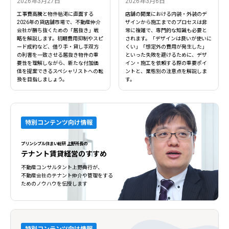
2026年3月27日
2026年3月6日
工事費高騰と物件枯渇に直面する
店舗の開業における内装・外装のデ
2026年の貸店舗市場で、不動産仲介
ザインから施工までのプロセスは非
会社が勝ち抜くための「居抜き」戦
常に複雑で、専門的な知識も必要と
略を解説します。初期費用抑制やスピ
されます。「デザインは良いが使いに
ード成約など、借り手・貸し手双方
くい」「想定外の費用が発生した」
の利害を一致させる居抜き物件の重
といった失敗を避けるために、デザ
要性を理解しながら、新たな付加価
イン・施工を依頼する際の重要ポイ
値を提案できるスペシャリストへの転
ントと、業態別の注意点を解説しま
換を目指しましょう。
す。
特別コンテンツ向け情報
プリンシプル住まい総研 上野所長の
テナント賃貸経営のすすめ
不動産コンサルタント上野典行が、
不動産会社のテナント仲介や管理をする
ためのノウハウを伝授します
特別コンテンツ向け情報