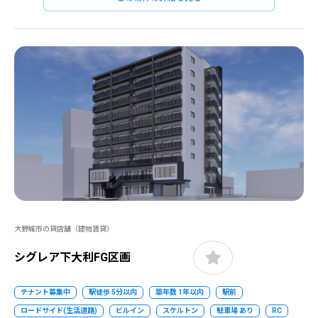
大野城市の貸店舗（建物賃貸）
シグレア下大利FG区画
テナント募集中
駅徒歩 5分以内
築年数 1年以内
駅前
ロードサイド(生活道路)
ビルイン
スケルトン
駐車場 あり
RC