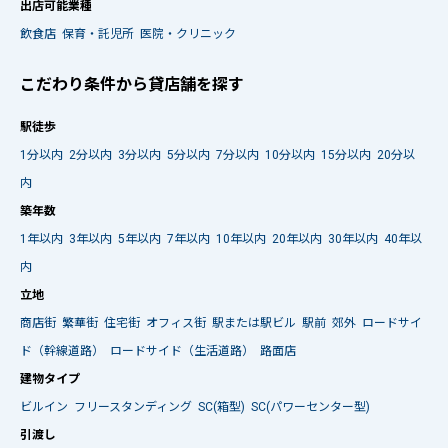
出店可能業種
飲食店
保育・託児所
医院・クリニック
こだわり条件から貸店舗を探す
駅徒歩
1分以内
2分以内
3分以内
5分以内
7分以内
10分以内
15分以内
20分以
内
築年数
1年以内
3年以内
5年以内
7年以内
10年以内
20年以内
30年以内
40年以
内
立地
商店街
繁華街
住宅街
オフィス街
駅または駅ビル
駅前
郊外
ロードサイ
ド（幹線道路）
ロードサイド（生活道路）
路面店
建物タイプ
ビルイン
フリースタンディング
SC(箱型)
SC(パワーセンター型)
引渡し