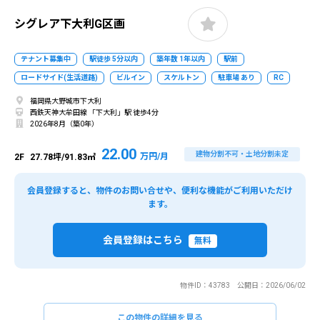
シグレア下大利G区画
テナント募集中
駅徒歩 5分以内
築年数 1年以内
駅前
ロードサイド(生活道路)
ビルイン
スケルトン
駐車場 あり
RC
福岡県大野城市下大利
西鉄天神大牟田線 「下大利」駅 徒歩4分
2026年8月（築0年）
22.00
建物分割不可・土地分割未定
万円/月
2F
27.78坪/91.83㎡
会員登録すると、物件のお問い合せや、便利な機能がご利用いただけ
ます。
会員登録はこちら
無料
物件ID：43783 公開日：2026/06/02
この物件の詳細を見る