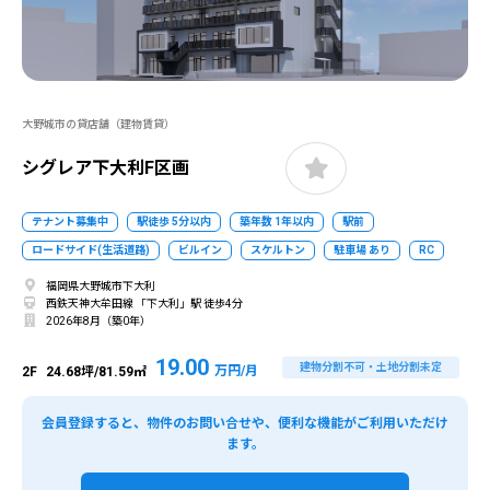
大野城市の貸店舗（建物賃貸）
シグレア下大利F区画
テナント募集中
駅徒歩 5分以内
築年数 1年以内
駅前
ロードサイド(生活道路)
ビルイン
スケルトン
駐車場 あり
RC
福岡県大野城市下大利
西鉄天神大牟田線 「下大利」駅 徒歩4分
2026年8月（築0年）
19.00
建物分割不可・土地分割未定
万円/月
2F
24.68坪/81.59㎡
会員登録すると、物件のお問い合せや、便利な機能がご利用いただけ
ます。