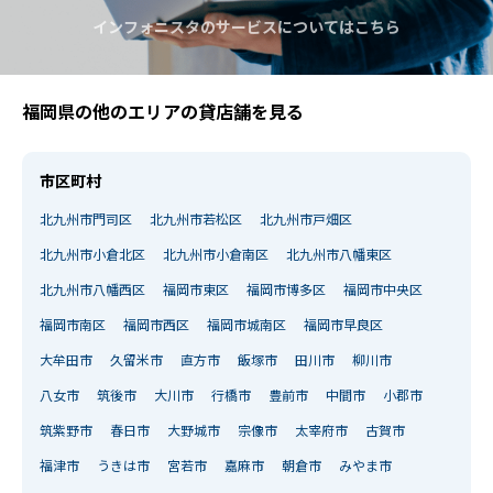
インフォニスタのサービスについてはこちら
福岡県の他のエリアの貸店舗を見る
市区町村
北九州市門司区
北九州市若松区
北九州市戸畑区
北九州市小倉北区
北九州市小倉南区
北九州市八幡東区
北九州市八幡西区
福岡市東区
福岡市博多区
福岡市中央区
福岡市南区
福岡市西区
福岡市城南区
福岡市早良区
大牟田市
久留米市
直方市
飯塚市
田川市
柳川市
八女市
筑後市
大川市
行橋市
豊前市
中間市
小郡市
筑紫野市
春日市
大野城市
宗像市
太宰府市
古賀市
福津市
うきは市
宮若市
嘉麻市
朝倉市
みやま市