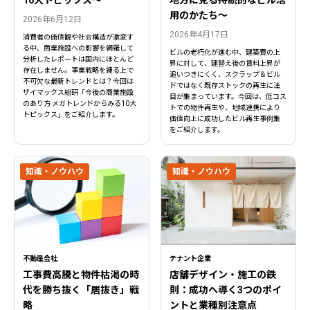
用のかたち～
2026年6月12日
2026年4月17日
消費者の価値観や社会構造が激変す
る中、商業施設への影響を網羅して
ビルの老朽化が進む中、建築費の上
分析したレポートは国内にほとんど
昇に対して、建替え後の賃料上昇が
存在しません。事業戦略を練る上で
追いつきにくく、スクラップ＆ビル
不可欠な最新トレンドとは？今回は
ドではなく既存ストックの再生に注
ザイマックス総研「今後の商業施設
目が集まっています。今回は、低コス
のあり方 メガトレンドからみる10大
トでの物件再生や、地域連携により
トピックス」をご紹介します。
価値向上に成功したビル再生事例集
をご紹介します。
知識・ノウハウ
知識・ノウハウ
不動産会社
テナント企業
工事費高騰と物件枯渇の時
店舗デザイン・施工の鉄
代を勝ち抜く「居抜き」戦
則：成功へ導く3つのポイ
略
ントと業種別注意点