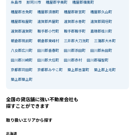
糸島市
那珂川市
糟屋郡宇美町
糟屋郡篠栗町
糟屋郡志免町
糟屋郡須惠町
糟屋郡新宮町
糟屋郡久山町
糟屋郡粕屋町
遠賀郡芦屋町
遠賀郡水巻町
遠賀郡岡垣町
遠賀郡遠賀町
鞍手郡小竹町
鞍手郡鞍手町
嘉穂郡桂川町
朝倉郡筑前町
朝倉郡東峰村
三井郡大刀洗町
三潴郡大木町
八女郡広川町
田川郡香春町
田川郡添田町
田川郡糸田町
田川郡川崎町
田川郡大任町
田川郡赤村
田川郡福智町
京都郡苅田町
京都郡みやこ町
築上郡吉富町
築上郡上毛町
築上郡築上町
全国の貸店舗に強い不動産会社も
探すことができます
閉じる
閉じる
取り扱いエリアから探す
北海道