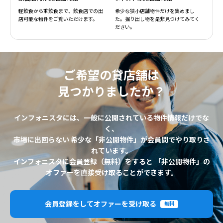
軽飲食から重飲食まで、飲食店での出
希少な狭小店舗物件だけを集めまし
店可能な物件をご覧いただけます。
た。掘り出し物を是非見つけてみてく
ださい。
ご希望の貸店舗は
見つかりましたか？
インフォニスタには、一般に公開されている物件情報だけでな
く、
市場に出回らない 希少な「非公開物件」が会員間でやり取りさ
れています。
インフォニスタに会員登録（無料）をすると 「非公開物件」の
オファーを直接受け取ることができます。
会員登録をしてオファーを受け取る
無料