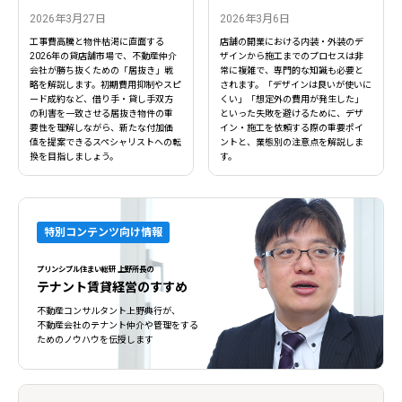
2026年3月27日
2026年3月6日
工事費高騰と物件枯渇に直面する
店舗の開業における内装・外装のデ
2026年の貸店舗市場で、不動産仲介
ザインから施工までのプロセスは非
会社が勝ち抜くための「居抜き」戦
常に複雑で、専門的な知識も必要と
略を解説します。初期費用抑制やスピ
されます。「デザインは良いが使いに
ード成約など、借り手・貸し手双方
くい」「想定外の費用が発生した」
の利害を一致させる居抜き物件の重
といった失敗を避けるために、デザ
要性を理解しながら、新たな付加価
イン・施工を依頼する際の重要ポイ
値を提案できるスペシャリストへの転
ントと、業態別の注意点を解説しま
換を目指しましょう。
す。
特別コンテンツ向け情報
プリンシプル住まい総研 上野所長の
テナント賃貸経営のすすめ
不動産コンサルタント上野典行が、
不動産会社のテナント仲介や管理をする
ためのノウハウを伝授します