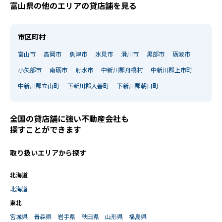
富山県の他のエリアの貸店舗を見る
市区町村
富山市
高岡市
魚津市
氷見市
滑川市
黒部市
砺波市
小矢部市
南砺市
射水市
中新川郡舟橋村
中新川郡上市町
中新川郡立山町
下新川郡入善町
下新川郡朝日町
全国の貸店舗に強い不動産会社も
探すことができます
取り扱いエリアから探す
北海道
北海道
東北
宮城県
青森県
岩手県
秋田県
山形県
福島県