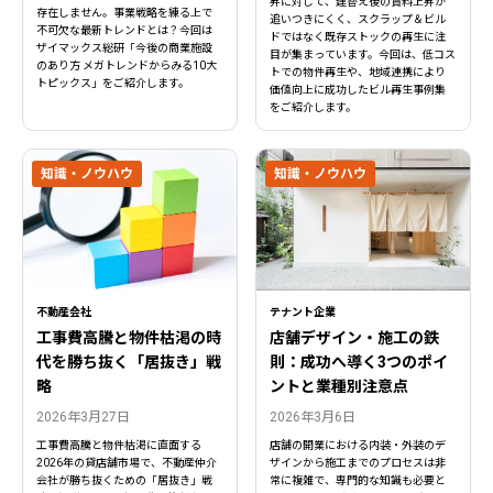
昇に対して、建替え後の賃料上昇が
存在しません。事業戦略を練る上で
追いつきにくく、スクラップ＆ビル
不可欠な最新トレンドとは？今回は
ドではなく既存ストックの再生に注
ザイマックス総研「今後の商業施設
目が集まっています。今回は、低コス
のあり方 メガトレンドからみる10大
トでの物件再生や、地域連携により
トピックス」をご紹介します。
価値向上に成功したビル再生事例集
をご紹介します。
知識・ノウハウ
知識・ノウハウ
不動産会社
テナント企業
工事費高騰と物件枯渇の時
店舗デザイン・施工の鉄
代を勝ち抜く「居抜き」戦
則：成功へ導く3つのポイ
閉じる
閉じる
略
ントと業種別注意点
2026年3月27日
2026年3月6日
工事費高騰と物件枯渇に直面する
店舗の開業における内装・外装のデ
2026年の貸店舗市場で、不動産仲介
ザインから施工までのプロセスは非
会社が勝ち抜くための「居抜き」戦
常に複雑で、専門的な知識も必要と