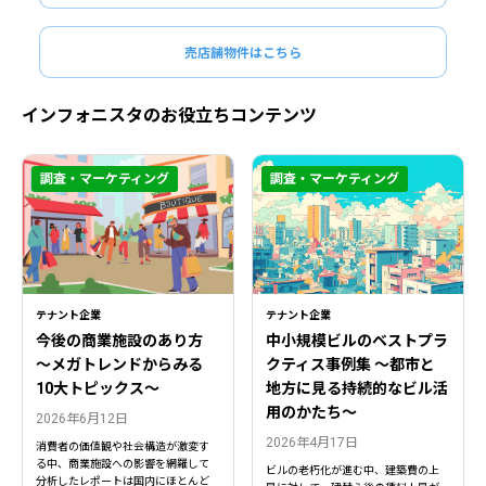
売店舗物件はこちら
インフォニスタのお役立ちコンテンツ
調査・マーケティング
調査・マーケティング
テナント企業
テナント企業
今後の商業施設のあり方
中小規模ビルのベストプラ
〜メガトレンドからみる
クティス事例集 ～都市と
10大トピックス〜
地方に見る持続的なビル活
用のかたち～
2026年6月12日
2026年4月17日
消費者の価値観や社会構造が激変す
る中、商業施設への影響を網羅して
ビルの老朽化が進む中、建築費の上
分析したレポートは国内にほとんど