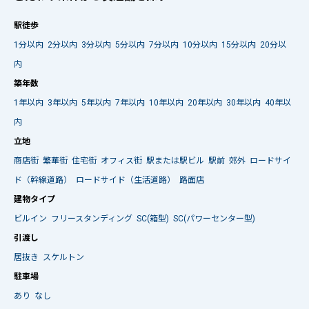
駅徒歩
1分以内
2分以内
3分以内
5分以内
7分以内
10分以内
15分以内
20分以
内
築年数
1年以内
3年以内
5年以内
7年以内
10年以内
20年以内
30年以内
40年以
内
立地
商店街
繁華街
住宅街
オフィス街
駅または駅ビル
駅前
郊外
ロードサイ
ド（幹線道路）
ロードサイド（生活道路）
路面店
建物タイプ
ビルイン
フリースタンディング
SC(箱型)
SC(パワーセンター型)
引渡し
居抜き
スケルトン
駐車場
あり
なし