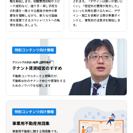
略を解説します。初期費用抑制やスピ
されます。「デザインは良いが使いに
ード成約など、借り手・貸し手双方
くい」「想定外の費用が発生した」
の利害を一致させる居抜き物件の重
といった失敗を避けるために、デザ
要性を理解しながら、新たな付加価
イン・施工を依頼する際の重要ポイ
値を提案できるスペシャリストへの転
ントと、業態別の注意点を解説しま
換を目指しましょう。
す。
特別コンテンツ向け情報
プリンシプル住まい総研 上野所長の
テナント賃貸経営のすすめ
不動産コンサルタント上野典行が、
不動産会社のテナント仲介や管理をする
ためのノウハウを伝授します
特別コンテンツ向け情報
事業用不動産用語集
事業用不動産に関する用語集です。