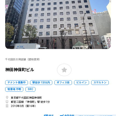
千代田区の貸店舗（建物賃貸）
神田神保町ビル
テナント募集中
駅徒歩 1分以内
オフィス街
ビルイン
スケルトン
駐車場 不明
SRC
東京都千代田区神田神保町
都営三田線 「神保町」駅 徒歩1分
2010年3月（築16年）