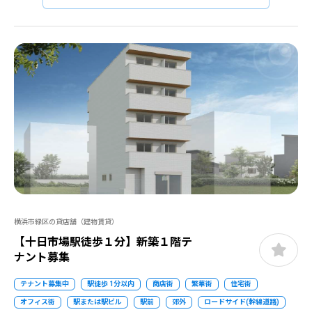
横浜市緑区の貸店舗（建物賃貸）
【十日市場駅徒歩１分】新築１階テ
ナント募集
テナント募集中
駅徒歩 1分以内
商店街
繁華街
住宅街
オフィス街
駅または駅ビル
駅前
郊外
ロードサイド(幹線道路)