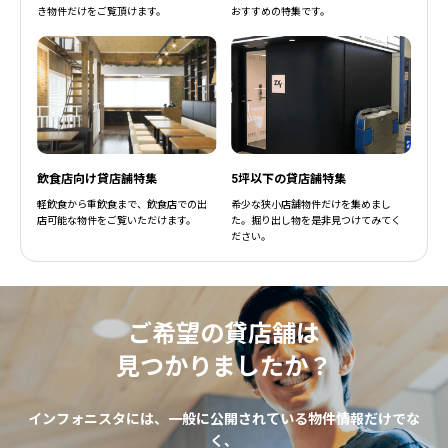
き物件だけをご覧頂けます。
おすすめの特集です。
飲食店向け貸店舗特集
5坪以下の貸店舗特集
軽飲食から重飲食まで、飲食店での出
希少な狭小店舗物件だけを集めまし
店可能な物件をご覧いただけます。
た。掘り出し物を是非見つけてみてく
ださい。
ご希望の貸店舗は
見つかりましたか？
インフォニスタには、一般に公開されている物件情報だけでな
く、