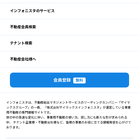
インフォニスタのサービス
不動産会員検索
テナント検索
不動産会社様へ
会員登録
無料
インフォニスタは、不動産総合マネジメントサービスのリーディングカンパニー「ザイマ
ックスグループ」の一員、 「株式会社ザイマックスインフォニスタ」が運営している事業
用不動産の専門情報サイトです。
世の中の急速な変化に伴い、事業用不動産の使い方、探し方にも新たな形が求められる
中、 テナント企業様・不動産会社様など、皆様の事業のお役に立てる情報発信を心がけて
おります。