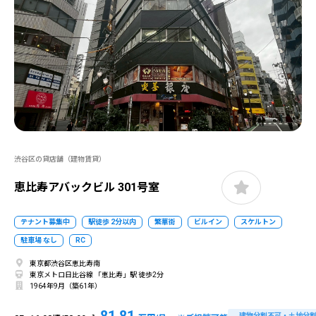
渋谷区の貸店舗（建物賃貸）
恵比寿アバックビル 301号室
テナント募集中
駅徒歩 2分以内
繁華街
ビルイン
スケルトン
駐車場 なし
RC
東京都渋谷区恵比寿南
東京メトロ日比谷線 「恵比寿」駅 徒歩2分
1964年9月（築61年）
81.81
建物分割不可・土地分