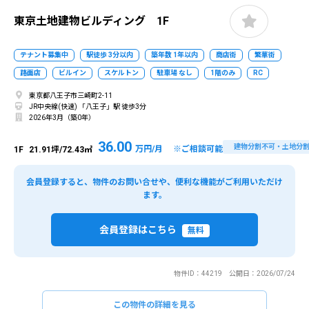
東京土地建物ビルディング 1F
テナント募集中
駅徒歩 3分以内
築年数 1年以内
商店街
繁華街
路面店
ビルイン
スケルトン
駐車場 なし
1階のみ
RC
東京都八王子市三崎町2-11
JR中央線(快速) 「八王子」駅 徒歩3分
2026年3月（築0年）
36.00
建物分割不可・土地分
万円/月 ※ご相談可能
1F
21.91坪/72.43㎡
会員登録すると、物件のお問い合せや、便利な機能がご利用いただけ
ます。
会員登録はこちら
無料
物件ID：44219 公開日：2026/07/24
この物件の詳細を見る