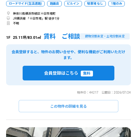
ロードサイド(生活道路)
路面店
ビルイン
駐車場 なし
1階のみ
神奈川県横浜市緑区十日市場町
JR横浜線 「十日市場」駅 徒歩1分
不明
賃料 ご相談
建物分割未定・土地分割未定
1F
25.11坪/83.01㎡
会員登録すると、物件のお問い合せや、便利な機能がご利用いただけ
ます。
会員登録はこちら
無料
物件ID：44217 公開日：2026/07/24
この物件の詳細を見る