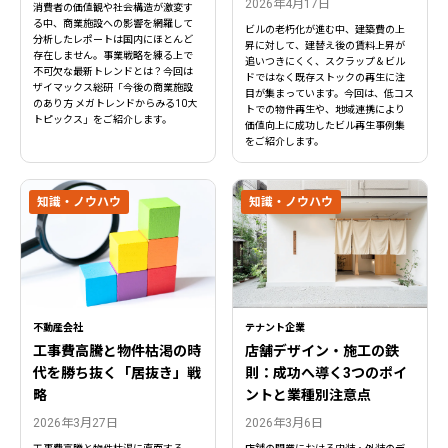
2026年4月17日
消費者の価値観や社会構造が激変す
る中、商業施設への影響を網羅して
ビルの老朽化が進む中、建築費の上
分析したレポートは国内にほとんど
昇に対して、建替え後の賃料上昇が
存在しません。事業戦略を練る上で
追いつきにくく、スクラップ＆ビル
不可欠な最新トレンドとは？今回は
ドではなく既存ストックの再生に注
ザイマックス総研「今後の商業施設
目が集まっています。今回は、低コス
のあり方 メガトレンドからみる10大
トでの物件再生や、地域連携により
トピックス」をご紹介します。
価値向上に成功したビル再生事例集
をご紹介します。
知識・ノウハウ
知識・ノウハウ
不動産会社
テナント企業
工事費高騰と物件枯渇の時
店舗デザイン・施工の鉄
代を勝ち抜く「居抜き」戦
則：成功へ導く3つのポイ
略
ントと業種別注意点
2026年3月27日
2026年3月6日