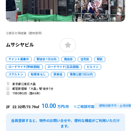
江東区の貸店舗（建物賃貸）
ムサシヤビル
テナント募集中
駅徒歩 1分以内
商店街
住宅街
駅前
ロードサイド(幹線道路)
ロードサイド(生活道路)
ビルイン
スケルトン
駐車場 なし
鉄骨造
情報公開 3日以内
東京都江東区大島
都営新宿線 「大島」駅 徒歩1分
1980年5月（築46年）
10.00
建物分割不可・土地分
万円/月 ※ご相談可能
2F
22.32坪/73.79㎡
会員登録すると、物件のお問い合せや、便利な機能がご利用いただけ
ます。