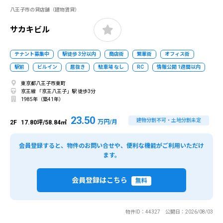
八王子市の貸店舗（建物賃貸）
サカキビル
テナント募集中
駅徒歩 3分以内
商店街
繁華街
オフィス街
駅前
ビルイン
居抜き
駐車場 なし
RC
情報公開 1週間以内
東京都八王子市東町
京王線 「京王八王子」駅 徒歩3分
1985年（築41年）
23.50
建物分割不可・土地分割未定
万円/月
2F
17.80坪/58.84㎡
会員登録すると、物件のお問い合せや、便利な機能がご利用いただけ
ます。
会員登録はこちら
無料
物件ID：44327 公開日：2026/08/03