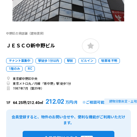
中野区の貸店舗（建物賃貸）
ＪＥＳＣＯ新中野ビル
テナント募集中
駅徒歩 1分以内
駅前
ビルイン
駐車場 不明
1階のみ
RC
東京都中野区中央
東京メトロ丸ノ内線 「新中野」駅 徒歩1分
1987年7月（築39年）
212.02
建物分割未定・土地
万円/月 ※ご相談可能
1F
64.25坪/212.40㎡
会員登録すると、物件のお問い合せや、便利な機能がご利用いただけ
ます。