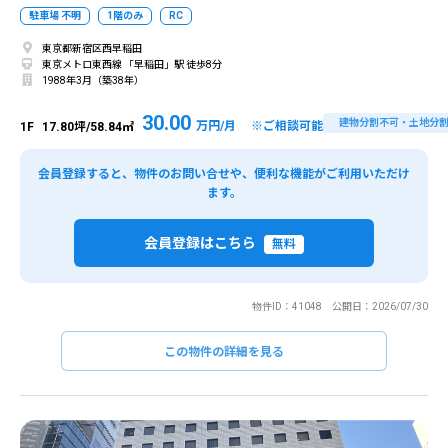
駐車場 不明
1階のみ
RC
東京都新宿区西早稲田
東京メトロ東西線 「早稲田」駅 徒歩8分
1988年3月（築38年）
30.00
建物分割不可・土地分
万円/月 ※ご相談可能
1F
17.80坪/58.84㎡
会員登録すると、物件のお問い合せや、便利な機能がご利用いただけ
ます。
会員登録はこちら
無料
物件ID：41048 公開日：2026/07/30
この物件の詳細を見る