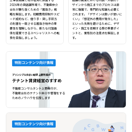
工事費高騰と物件枯渇に直面する
店舗の開業における内装・外装のデ
2026年の貸店舗市場で、不動産仲介
ザインから施工までのプロセスは非
会社が勝ち抜くための「居抜き」戦
常に複雑で、専門的な知識も必要と
略を解説します。初期費用抑制やスピ
されます。「デザインは良いが使いに
ード成約など、借り手・貸し手双方
くい」「想定外の費用が発生した」
の利害を一致させる居抜き物件の重
といった失敗を避けるために、デザ
要性を理解しながら、新たな付加価
イン・施工を依頼する際の重要ポイ
値を提案できるスペシャリストへの転
ントと、業態別の注意点を解説しま
換を目指しましょう。
す。
特別コンテンツ向け情報
プリンシプル住まい総研 上野所長の
テナント賃貸経営のすすめ
不動産コンサルタント上野典行が、
不動産会社のテナント仲介や管理をする
ためのノウハウを伝授します
特別コンテンツ向け情報