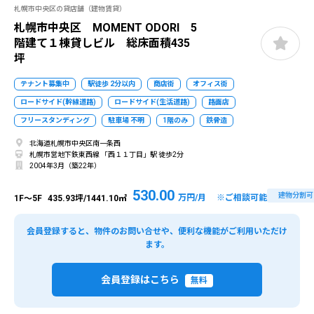
札幌市中央区の貸店舗（建物賃貸）
札幌市中央区 MOMENT ODORI 5
階建て１棟貸しビル 総床面積435
坪
テナント募集中
駅徒歩 2分以内
商店街
オフィス街
ロードサイド(幹線道路)
ロードサイド(生活道路)
路面店
フリースタンディング
駐車場 不明
1階のみ
鉄骨造
北海道札幌市中央区南一条西
札幌市営地下鉄東西線 「西１１丁目」駅 徒歩2分
2004年3月（築22年）
530.00
建物分割可
万円/月 ※ご相談可能
1F～5F
435.93坪/1441.10㎡
会員登録すると、物件のお問い合せや、便利な機能がご利用いただけ
ます。
会員登録はこちら
無料