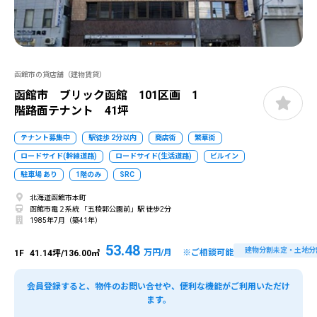
函館市の貸店舗（建物賃貸）
函館市 ブリック函館 101区画 1
階路面テナント 41坪
テナント募集中
駅徒歩 2分以内
商店街
繁華街
ロードサイド(幹線道路)
ロードサイド(生活道路)
ビルイン
駐車場 あり
1階のみ
SRC
北海道函館市本町
函館市電２系統 「五稜郭公園前」駅 徒歩2分
1985年7月（築41年）
53.48
建物分割未定・土地分
万円/月 ※ご相談可能
1F
41.14坪/136.00㎡
会員登録すると、物件のお問い合せや、便利な機能がご利用いただけ
ます。