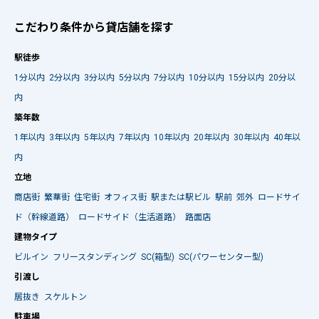
こだわり条件から貸店舗を探す
駅徒歩
1分以内
2分以内
3分以内
5分以内
7分以内
10分以内
15分以内
20分以
内
築年数
1年以内
3年以内
5年以内
7年以内
10年以内
20年以内
30年以内
40年以
内
立地
商店街
繁華街
住宅街
オフィス街
駅または駅ビル
駅前
郊外
ロードサイ
ド（幹線道路）
ロードサイド（生活道路）
路面店
建物タイプ
ビルイン
フリースタンディング
SC(箱型)
SC(パワーセンター型)
引渡し
居抜き
スケルトン
駐車場