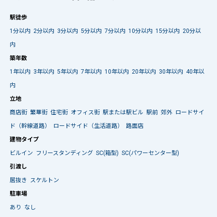
駅徒歩
1分以内
2分以内
3分以内
5分以内
7分以内
10分以内
15分以内
20分以
内
築年数
1年以内
3年以内
5年以内
7年以内
10年以内
20年以内
30年以内
40年以
内
立地
商店街
繁華街
住宅街
オフィス街
駅または駅ビル
駅前
郊外
ロードサイ
ド（幹線道路）
ロードサイド（生活道路）
路面店
建物タイプ
ビルイン
フリースタンディング
SC(箱型)
SC(パワーセンター型)
引渡し
居抜き
スケルトン
駐車場
あり
なし