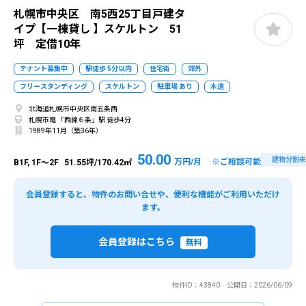
札幌市中央区 南5西25丁目戸建タ
イプ【一棟貸し 】スケルトン 51
坪 定借10年
テナント募集中
駅徒歩 5分以内
住宅街
郊外
フリースタンディング
スケルトン
駐車場 あり
木造
北海道札幌市中央区南五条西
札幌市電 「西線６条」駅 徒歩4分
1989年11月（築36年）
50.00
建物分割未
万円/月 ※ご相談可能
B1F, 1F～2F
51.55坪/170.42㎡
会員登録すると、物件のお問い合せや、便利な機能がご利用いただけ
ます。
会員登録はこちら
無料
物件ID：43840 公開日：2026/06/09