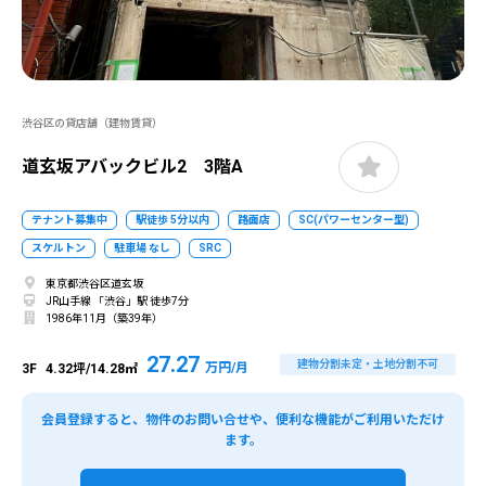
渋谷区の貸店舗（建物賃貸）
道玄坂アバックビル2 3階A
テナント募集中
駅徒歩 5分以内
路面店
SC(パワーセンター型)
スケルトン
駐車場 なし
SRC
東京都渋谷区道玄坂
JR山手線 「渋谷」駅 徒歩7分
1986年11月（築39年）
27.27
建物分割未定・土地分割不可
万円/月
3F
4.32坪/14.28㎡
会員登録すると、物件のお問い合せや、便利な機能がご利用いただけ
ます。