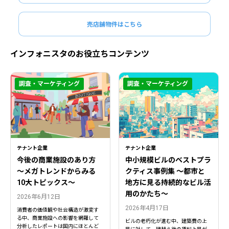
売店舗物件はこちら
インフォニスタのお役立ちコンテンツ
調査・マーケティング
調査・マーケティング
テナント企業
テナント企業
今後の商業施設のあり方
中小規模ビルのベストプラ
〜メガトレンドからみる
クティス事例集 ～都市と
10大トピックス〜
地方に見る持続的なビル活
用のかたち～
2026年6月12日
2026年4月17日
消費者の価値観や社会構造が激変す
る中、商業施設への影響を網羅して
ビルの老朽化が進む中、建築費の上
分析したレポートは国内にほとんど