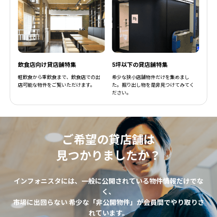
飲食店向け貸店舗特集
5坪以下の貸店舗特集
軽飲食から重飲食まで、飲食店での出
希少な狭小店舗物件だけを集めまし
店可能な物件をご覧いただけます。
た。掘り出し物を是非見つけてみてく
ださい。
ご希望の貸店舗は
見つかりましたか？
インフォニスタには、一般に公開されている物件情報だけでな
く、
市場に出回らない 希少な「非公開物件」が会員間でやり取りさ
れています。