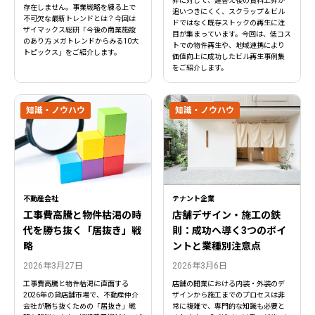
昇に対して、建替え後の賃料上昇が
存在しません。事業戦略を練る上で
追いつきにくく、スクラップ＆ビル
不可欠な最新トレンドとは？今回は
ドではなく既存ストックの再生に注
ザイマックス総研「今後の商業施設
目が集まっています。今回は、低コス
のあり方 メガトレンドからみる10大
トでの物件再生や、地域連携により
トピックス」をご紹介します。
価値向上に成功したビル再生事例集
をご紹介します。
知識・ノウハウ
知識・ノウハウ
不動産会社
テナント企業
工事費高騰と物件枯渇の時
店舗デザイン・施工の鉄
代を勝ち抜く「居抜き」戦
則：成功へ導く3つのポイ
略
ントと業種別注意点
2026年3月27日
2026年3月6日
工事費高騰と物件枯渇に直面する
店舗の開業における内装・外装のデ
2026年の貸店舗市場で、不動産仲介
ザインから施工までのプロセスは非
会社が勝ち抜くための「居抜き」戦
常に複雑で、専門的な知識も必要と