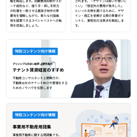
略を解説します。初期費用抑制やスピ
されます。「デザインは良いが使いに
閉じる
閉じる
ード成約など、借り手・貸し手双方
くい」「想定外の費用が発生した」
の利害を一致させる居抜き物件の重
といった失敗を避けるために、デザ
要性を理解しながら、新たな付加価
イン・施工を依頼する際の重要ポイ
値を提案できるスペシャリストへの転
ントと、業態別の注意点を解説しま
換を目指しましょう。
す。
特別コンテンツ向け情報
プリンシプル住まい総研 上野所長の
テナント賃貸経営のすすめ
不動産コンサルタント上野典行が、
不動産会社のテナント仲介や管理をする
ためのノウハウを伝授します
特別コンテンツ向け情報
事業用不動産用語集
事業用不動産に関する用語集です。