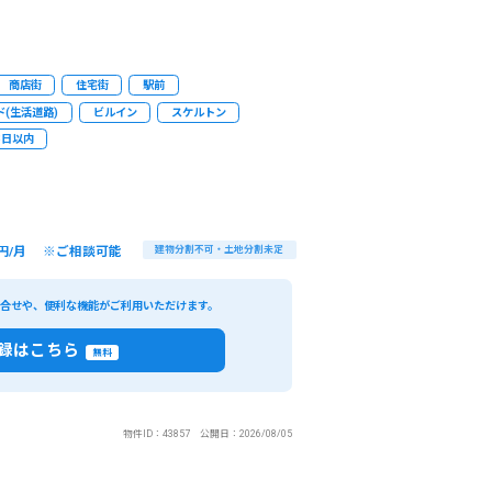
商店街
住宅街
駅前
(生活道路)
ビルイン
スケルトン
3日以内
円/月 ※ご相談可能
建物分割不可・土地分割未定
い合せや、便利な機能がご利用いただけます。
録はこちら
無料
物件ID：43857 公開日：2026/08/05