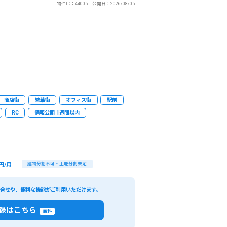
物件ID：44005 公開日：2026/08/05
商店街
繁華街
オフィス街
駅前
RC
情報公開 1週間以内
円/月
建物分割不可・土地分割未定
い合せや、便利な機能がご利用いただけます。
録はこちら
無料