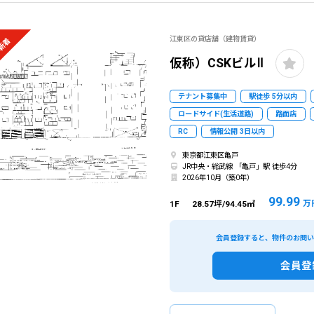
江東区の貸店舗（建物賃貸）
新着
仮称）CSKビルⅡ
テナント募集中
駅徒歩 5分以内
ロードサイド(生活道路)
路面店
RC
情報公開 3日以内
東京都江東区亀戸
JR中央・総武線 「亀戸」駅 徒歩4分
2026年10月（築0年）
99.99
万
1F
28.57坪/94.45㎡
会員登録すると、物件のお問
会員登