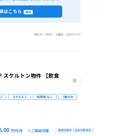
録はこちら
無料
物件ID：44304 公開日：2026/07/29
1F スケルトン物件 【飲食
ン
スケルトン
駐車場 なし
1階のみ
5.00
万円/月 ※ご相談可能
建物分割可・土地分割未定