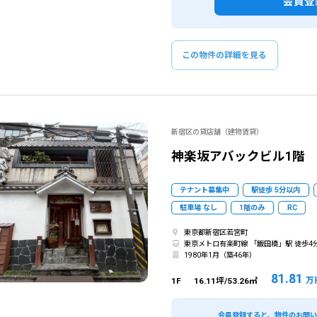
会員登
閉じる
閉じる
この条
この物件の詳細を見る
ものを全て選択してください。（例：「JR山手線 新宿駅」と「小田急線 新宿駅」では検索結果が異なる場合
新宿区の貸店舗（建物賃貸）
神楽坂アバックビル1階
テナント募集中
駅徒歩 5分以内
駐車場 なし
1階のみ
RC
東京都新宿区若宮町
東京メトロ有楽町線 「飯田橋」駅 徒歩4
1980年1月（築46年）
81.81
万
1F
16.11坪/53.26㎡
会員登録すると、物件のお問