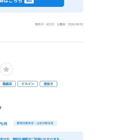
録はこちら
閉じる
無料
件で検索
物件ID：42235 公開日：2026/08/03
があります。）
路面店
ビルイン
居抜き
分
円/月
建物分割未定・土地分割未定
い合せや、便利な機能がご利用いただけます。