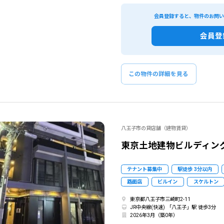
会員登録すると、物件のお問
会員登
この物件の詳細を見る
八王子市の貸店舗（建物賃貸）
東京土地建物ビルディング
テナント募集中
駅徒歩 3分以内
路面店
ビルイン
スケルトン
東京都八王子市三崎町2-11
JR中央線(快速) 「八王子」駅 徒歩3分
2026年3月（築0年）