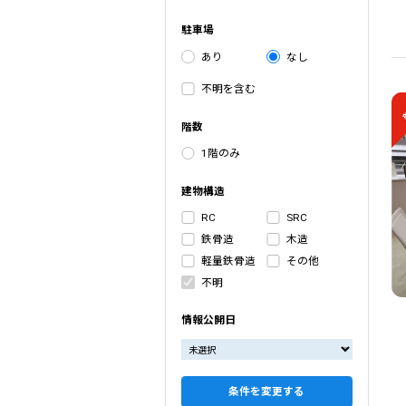
駐車場
あり
なし
不明を含む
階数
1階のみ
建物構造
RC
SRC
鉄骨造
木造
軽量鉄骨造
その他
不明
情報公開日
条件を変更する