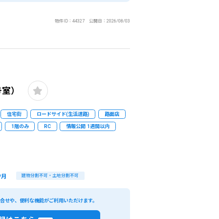
物件ID：44327 公開日：2026/08/03
号室）
住宅街
ロードサイド(生活道路)
路面店
1階のみ
RC
情報公開 1週間以内
/月
建物分割不可・土地分割不可
閉じる
い合せや、便利な機能がご利用いただけます。
条件
こだわり条件