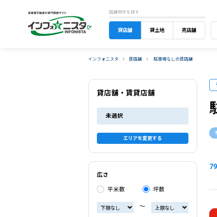
店舗物件を探す
貸店舗
貸土地
売店舗
インフォニスタ
貸店舗
駐車場なしの貸店舗
貸店舗・賃貸店舗
未選択
エリアを変更する
79
広さ
平米数
坪数
〜