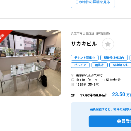
この物件の詳細を見る
八王子市の貸店舗（建物賃貸）
新着
サカキビル
テナント募集中
駅徒歩 3分以内
ビルイン
居抜き
駐車場 なし
東京都八王子市東町
京王線 「京王八王子」駅 徒歩3分
1985年（築41年）
23.50
万
2F
17.80坪/58.84㎡
会員登録すると、物件のお問
会員登