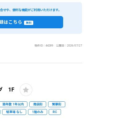
い合せや、便利な機能がご利用いただけます。
録はこちら
無料
物件ID：44289 公開日：2026/07/27
 1F
築年数 1年以内
商店街
繁華街
駐車場 なし
1階のみ
RC