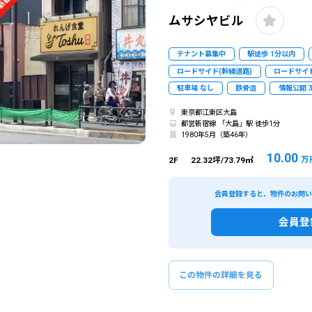
新着
ムサシヤビル
テナント募集中
駅徒歩 1分以内
ロードサイド(幹線道路)
ロードサイド
駐車場 なし
鉄骨造
情報公開 
東京都江東区大島
都営新宿線 「大島」駅 徒歩1分
1980年5月（築46年）
10.00
万
2F
22.32坪/73.79㎡
会員登録すると、物件のお問
会員登
この物件の詳細を見る