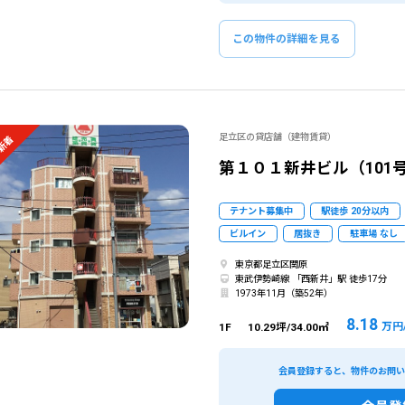
この物件の詳細を見る
足立区の貸店舗（建物賃貸）
新着
第１０１新井ビル（101
テナント募集中
駅徒歩 20分以内
ビルイン
居抜き
駐車場 なし
東京都足立区関原
東武伊勢崎線 「西新井」駅 徒歩17分
1973年11月（築52年）
8.18
万円
1F
10.29坪/34.00㎡
会員登録すると、物件のお問
該当物件数
79
件
エリア
出店