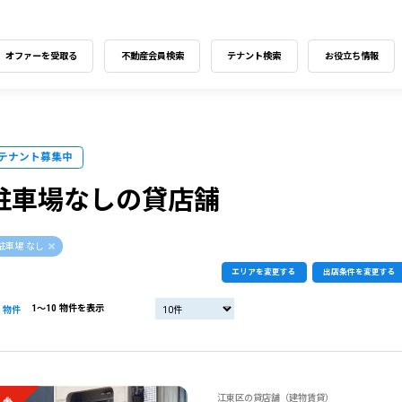
オファーを受取る
不動産会員検索
テナント検索
お役立ち情報
テナント募集中
駐車場なしの貸店舗
駐車場 なし
エリアを変更する
出店条件を変更する
1〜10 物件を表示
物件
江東区の貸店舗（建物賃貸）