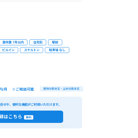
築年数 1年以内
住宅街
駅前
ビルイン
スケルトン
駐車場 なし
円/月 ※ご相談可能
建物分割未定・土地分割未定
い合せや、便利な機能がご利用いただけます。
録はこちら
無料