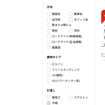
立地
商店街
繁華街
住宅街
オフィス街
駅または駅ビル
駅前
郊外
ロードサイド(幹線道路)
ロードサイド(生活道路)
路面店
建物タイプ
ビルイン
フリースタンディング
SC(箱型)
SC(パワーセンター型)
引渡し
居抜き
スケルトン
不明